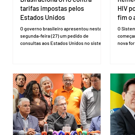
tarifas impostas pelos
HIV p
Estados Unidos
fim o 
O governo brasileiro apresentou nesta
O Siste
segunda-feira (27) um pedido de
começar
consultas aos Estados Unidos no sistema
nova for
de solução de controvérsias da
(PreP), 
Organização Mundial do Comércio (OMC),
prevençã
contestando duas medidas tarifárias
medicam
adotadas pelo país norte-americano com
a replic
base na Seção 301 da Lei de Comércio de
e pode 
1974. Segundo nota divulgada pelo
pedido 
Ministério das Relações Exteriores, o
pelo Mi
Brasil considera que as tarifas são
Naciona
injustificadas e incompatíveis com as
Tecnolo
obrigações assumidas pelos Estados
que vem
Unid