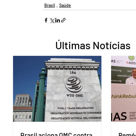
Brasil
Saúde
Últimas Notícias
Brasil aciona OMC contra
Reméd