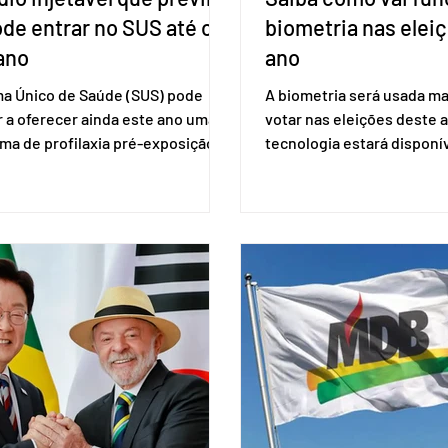
ode entrar no SUS até o
biometria nas elei
ano
ano
ma Único de Saúde (SUS) pode
A biometria será usada ma
 a oferecer ainda este ano uma
votar nas eleições deste a
ma de profilaxia pré-exposição
tecnologia estará disponí
aplicada por injeção, para a
seções eleitorais do país 
o do HIV. Trata-se do
fraudes e garantir a lisura 
ento carbotegravir, que impede
Apesar da requisição, a bi
ação do vírus de forma prolongada
obrigatória para exercer o 
ser tomado a cada dois meses. O
Se o título estiver regular
de inclusão vai ser encaminhado
votar mesmo sem ter real
nistério da Saúde à Comissão
cadastro. Neste caso, será
l de Incorporação de Novas
documento de identificaç
gias no SUS (Conitec) na semana
à urna eletrônica. Se a urn
. A Conitec é um colegiado
não reconh