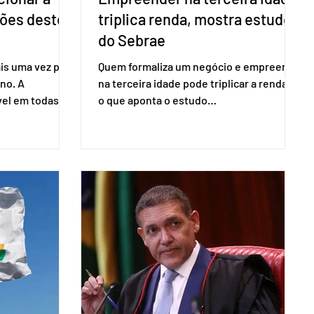
ções deste
triplica renda, mostra estudo
do Sebrae
is uma vez para
Quem formaliza um negócio e empreende
no. A
na terceira idade pode triplicar a renda. É
vel em todas as
o que aponta o estudo
para evitar
Empreendedorismo Sênior Sob a Ótica da
do pleito.
Pesquisa Nacional por Amostra de
ometria não é
Domicílio (PNAD Contínua), do Serviço
direito ao voto.
Brasileiro de Apoio às Micro e Pequenas
, o eleitor pode
Empresas (Sebrae), realizado a partir de
izado esse
dados do Instituto Brasileiro de
 exigido o
Geografia e Estatística (IBGE). O estudo
ão para acesso
do Sebrae mostra que, no quarto
a eletrônica
trimestre de 2025, os empreendedores
60+ formalizados atingiram o maior
rendime