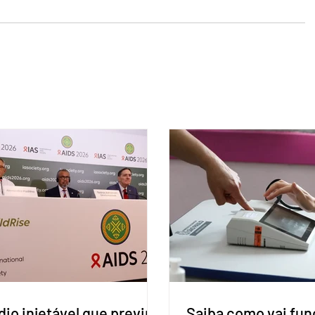
io injetável que previne
Saiba como vai fun