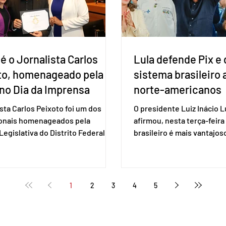
é o Jornalista Carlos
Lula defende Pix e 
to, homenageado pela
sistema brasileiro
no Dia da Imprensa
norte-americanos
ista Carlos Peixoto foi um dos
O presidente Luiz Inácio Lu
ionais homenageados pela
afirmou, nesta terça-feira 
egislativa do Distrito Federal
brasileiro é mais vantajo
a sessão solene realizada em 1º
de empresas estaduniden
, data em que se celebra o Dia da
prestam serviços de pag
a. A homenagem, proposta pela
eletrônico. Em evento em 
 distrital Dra. Jane Klébia,
Lula destacou as vantage
1
2
3
4
5
ceu personalidades que
tecnologia nacional e diss
nham relevantes serviços à
não aceita ser tratado co
ção no Distrito Federal e
republiqueta de banana”. 