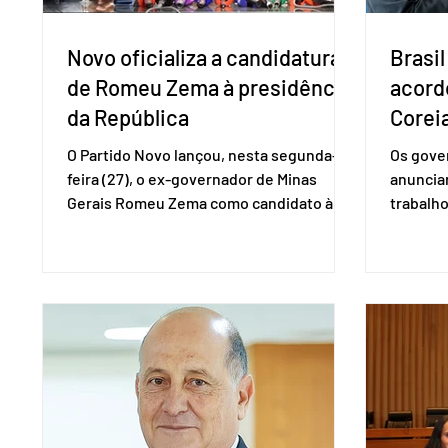
Novo oficializa a candidatura
Brasil
de Romeu Zema à presidência
acord
da República
Coreia
O Partido Novo lançou, nesta segunda-
Os gover
feira (27), o ex-governador de Minas
anuncia
Gerais Romeu Zema como candidato à
trabalho
presidência da República. A convenção
negociaç
nacional do partido foi realizada em
Mercosu
Brasília. O Novo ainda não definiu quem
por Bras
vai compor a chapa como candidato a
além de
vice-presidente. A convenção contou
“Decidim
com a presença do presidente nacional
que vai 
do partido, Eduardo Ribeiro, e do senador
dois lad
Eduardo Girão, filiado ao Novo desde
empecil
fevereiro de 2023. Formado em
negocia
administração de empresas pela Fundaç
com a Co