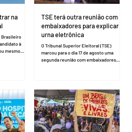
rar na
TSE terá outra reunião com
l
embaixadores para explicar
urna eletrônica
Brasileiro
candidato à
O Tribunal Superior Eleitoral (TSE)
a ou mesmo
marcou para o dia 17 de agosto uma
s para as
segunda reunião com embaixadores,
são foi
representantes diplomáticos e
 nacional nesta
organismos internacionais, a fim de
ido decidiu
explicar o funcionamento da urna
taduais para a
eletrônica brasileira, bem como do
bito local. A
sistema eleitoral do país. Segundo o
 focar na
tribunal, o encontro ocorrerá na sede do
e deputados
TSE e dará continuidade às ações de
ecer a bancada
transparência voltadas à comunidade
com senad
internacional. Nela, o presidente da
Corte, ministro Kássio Nunes Marques,