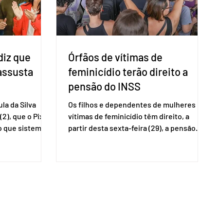
voltará a explic
diz que
Órfãos de vítimas de
 assusta
feminicídio terão direito a
pensão do INSS
la da Silva
Os filhos e dependentes de mulheres
(2), que o Pix
vítimas de feminicídio têm direito, a
so que sistemas
partir desta sexta-feira (29), a pensão
ses que
especial do Instituto Nacional do Seguro
amento
Social (INSS). A norma regulamenta a
Catalão (GO),
concessão do benefício no valor de um
ns da
salário-mínimo. De acordo com a norma,
e que o Brasil
têm direito à pensão os menores de 18
mo “uma
anos em situação de vulnerabilidade
O Escritório do
social cuja renda familiar per capita seja