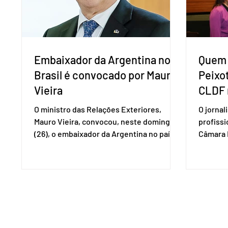
Embaixador da Argentina no
Quem 
Brasil é convocado por Mauro
Peixo
Vieira
CLDF 
O ministro das Relações Exteriores,
O jornal
Mauro Vieira, convocou, neste domingo
profiss
(26), o embaixador da Argentina no país,
Câmara L
Daniel Raimondi, e transmitiu ao
durante 
diplomata estrangeiro a repulsa do
de junho
governo brasileiro à fala do presidente
Imprens
argentino Javier Milei, feita durante visita
deputada
do chefe de Estado a São Paulo. “Não há
reconhe
precedentes de um presidente
desempe
estrangeiro que, em território nacional,
comunica