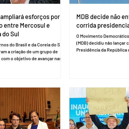
 ampliará esforços por
MDB decide não ent
o entre Mercosul e
corrida presidencia
 do Sul
O Movimento Democrático 
(MDB) decidiu não lançar 
nos do Brasil e da Coreia do Sul
Presidência da Repúblic
ram a criação de um grupo de
firmar coligações nacionai
 com o objetivo de avançar nas
eleições deste ano. A deci
ões entre o país asiático e o
formalizada em convenção
l. O bloco econômico formado
segunda-feira (27). O part
il, Argentina, Paraguai e Uruguai,
liberar seus diretórios es
 outros países associados.
formação de alianças no âm
os criar um grupo de trabalho
ideia, segundo o partido, é
identificar sensibilidades dos
eleição de governadores 
os e evitar que elas sejam um
estaduais, além de fortal
ho para a retomada das
no Congresso Nacional, 
ções de um acordo do Mercosul
reia”, disse o presiden