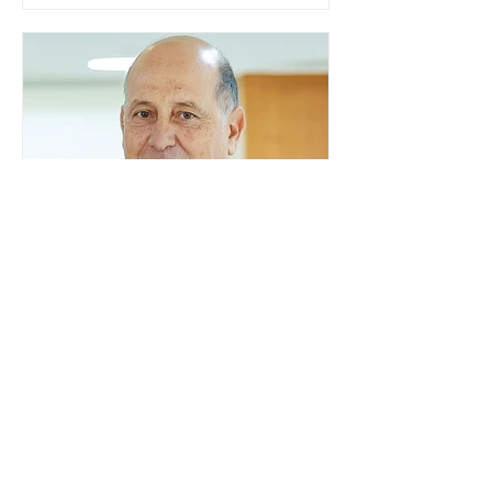
organismos internacionais, a fim de
explicar o funcionamento da urna
eletrônica brasileira, bem como do
sistema eleitoral do país. Segundo o
tribunal, o encontro ocorrerá na sede
do TSE e dará continuidade às ações de
transparência voltadas à comunidade
internacional. Nela, o presidente da
Corte, ministro Kássio Nunes Marques,
voltará a explic
Embaixador da Argentina no
Brasil é convocado por
Mauro Vieira
O ministro das Relações Exteriores,
Mauro Vieira, convocou, neste domingo
(26), o embaixador da Argentina no
país, Daniel Raimondi, e transmitiu ao