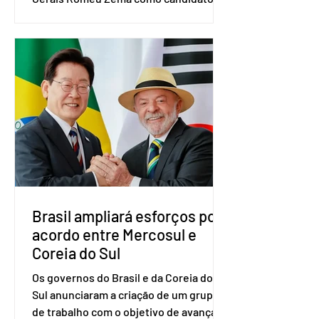
presidência da República. A convenção
nacional do partido foi realizada em
Brasília. O Novo ainda não definiu quem
vai compor a chapa como candidato a
vice-presidente. A convenção contou
com a presença do presidente nacional
do partido, Eduardo Ribeiro, e do
senador Eduardo Girão, filiado ao Novo
desde fevereiro de 2023. Formado em
administração de empresas pela
Fundaç
Brasil ampliará esforços por
acordo entre Mercosul e
Coreia do Sul
Os governos do Brasil e da Coreia do
Sul anunciaram a criação de um grupo
de trabalho com o objetivo de avançar