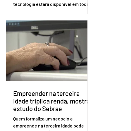
tecnologia estará disponível em todas
as seções eleitorais do país para evitar
fraudes e garantir a lisura do pleito.
Apesar da requisição, a biometria não é
obrigatória para exercer o direito ao
voto. Se o título estiver regular, o
eleitor pode votar mesmo sem ter
realizado esse cadastro. Neste caso,
será exigido o documento de
identificação para acesso à urna
eletrônica. Se a urna eletrônica não
reconh
Empreender na terceira
idade triplica renda, mostra
estudo do Sebrae
Quem formaliza um negócio e
empreende na terceira idade pode