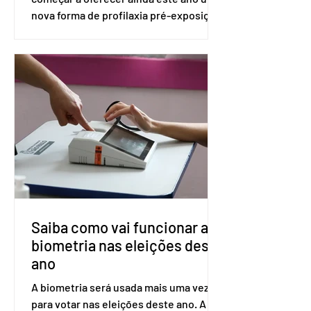
nova forma de profilaxia pré-exposição
(PreP), aplicada por injeção, para a
prevenção do HIV. Trata-se do
medicamento carbotegravir, que
impede a replicação do vírus de forma
prolongada e pode ser tomado a cada
dois meses. O pedido de inclusão vai
ser encaminhado pelo Ministério da
Saúde à Comissão Nacional de
Incorporação de Novas Tecnologias no
SUS (Conitec) na semana que vem. A
Conitec é um colegiado
Saiba como vai funcionar a
biometria nas eleições deste
ano
A biometria será usada mais uma vez
para votar nas eleições deste ano. A