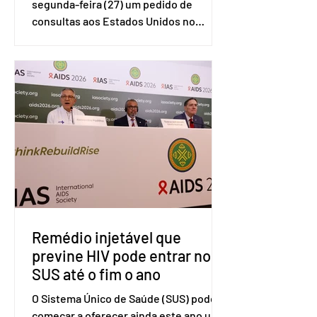
segunda-feira (27) um pedido de
consultas aos Estados Unidos no
sistema de solução de controvérsias da
Organização Mundial do Comércio
(OMC), contestando duas medidas
tarifárias adotadas pelo país norte-
americano com base na Seção 301 da
Lei de Comércio de 1974. Segundo nota
divulgada pelo Ministério das Relações
Exteriores, o Brasil considera que as
tarifas são injustificadas e
incompatíveis com as obrigações
assumidas pelos Estados Unid
Remédio injetável que
previne HIV pode entrar no
SUS até o fim o ano
O Sistema Único de Saúde (SUS) pode
começar a oferecer ainda este ano uma