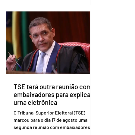
eleições deste ano. A decisão foi
formalizada em convenção nacional
nesta segunda-feira (27). O partido
decidiu liberar seus diretórios
estaduais para a formação de alianças
no âmbito local. A ideia, segundo o
partido, é focar na eleição de
governadores e deputados estaduais,
além de fortalecer a bancada no
Congresso Nacional, com senad
TSE terá outra reunião com
embaixadores para explicar
urna eletrônica
O Tribunal Superior Eleitoral (TSE)
marcou para o dia 17 de agosto uma
segunda reunião com embaixadores,
representantes diplomáticos e