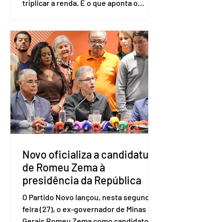
triplicar a renda. É o que aponta o
estudo Empreendedorismo Sênior Sob
a Ótica da Pesquisa Nacional por
Amostra de Domicílio (PNAD Contínua),
do Serviço Brasileiro de Apoio às Micro
e Pequenas Empresas (Sebrae),
realizado a partir de dados do Instituto
Brasileiro de Geografia e Estatística
(IBGE). O estudo do Sebrae mostra que,
no quarto trimestre de 2025, os
empreendedores 60+ formalizados
atingiram o maior rendime
Novo oficializa a candidatura
de Romeu Zema à
presidência da República
O Partido Novo lançou, nesta segunda-
feira (27), o ex-governador de Minas
Gerais Romeu Zema como candidato à