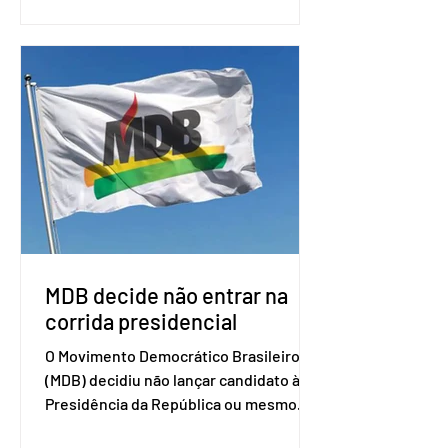
nas negociações entre o país asiático e
o Mercosul. O bloco econômico formado
por Brasil, Argentina, Paraguai e
Uruguai, além de outros países
associados. “Decidimos criar um grupo
de trabalho que vai identificar
sensibilidades dos dois lados e evitar
que elas sejam um empecilho para a
retomada das negociações de um
acordo do Mercosul com a Coreia”,
disse o presiden
MDB decide não entrar na
corrida presidencial
O Movimento Democrático Brasileiro
(MDB) decidiu não lançar candidato à
Presidência da República ou mesmo
firmar coligações nacionais para as