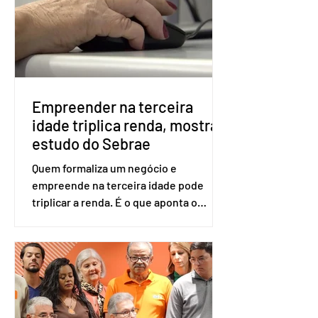
realizado esse cadastro. Neste caso,
será exigido o documento de
identificação para acesso à urna
eletrônica. Se a urna eletrônica não
reconh
Empreender na terceira
idade triplica renda, mostra
estudo do Sebrae
Quem formaliza um negócio e
empreende na terceira idade pode
triplicar a renda. É o que aponta o
estudo Empreendedorismo Sênior Sob
a Ótica da Pesquisa Nacional por
Amostra de Domicílio (PNAD Contínua),
do Serviço Brasileiro de Apoio às Micro
e Pequenas Empresas (Sebrae),
realizado a partir de dados do Instituto