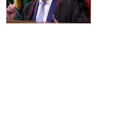
governadores e deputados estaduais,
além de fortalecer a bancada no
Congresso Nacional, com senad
TSE terá outra reunião com
embaixadores para explicar
urna eletrônica
O Tribunal Superior Eleitoral (TSE)
marcou para o dia 17 de agosto uma
segunda reunião com embaixadores,
representantes diplomáticos e
organismos internacionais, a fim de
explicar o funcionamento da urna
eletrônica brasileira, bem como do
sistema eleitoral do país. Segundo o
tribunal, o encontro ocorrerá na sede
do TSE e dará continuidade às ações de
transparência voltadas à comunidade