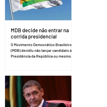
que elas sejam um empecilho para a
retomada das negociações de um
acordo do Mercosul com a Coreia”,
disse o presiden
MDB decide não entrar na
corrida presidencial
O Movimento Democrático Brasileiro
(MDB) decidiu não lançar candidato à
Presidência da República ou mesmo
firmar coligações nacionais para as
eleições deste ano. A decisão foi
formalizada em convenção nacional
nesta segunda-feira (27). O partido
decidiu liberar seus diretórios
estaduais para a formação de alianças
no âmbito local. A ideia, segundo o
partido, é focar na eleição de