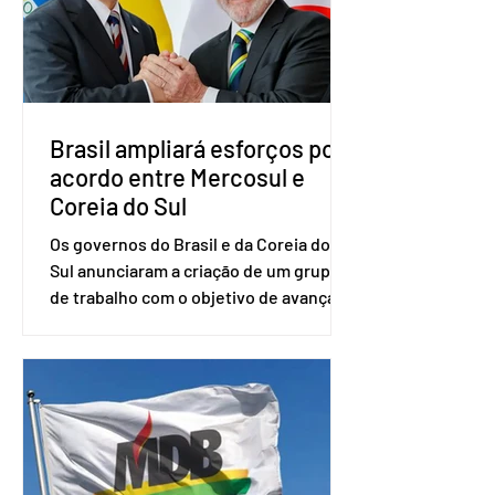
senador Eduardo Girão, filiado ao Novo
desde fevereiro de 2023. Formado em
administração de empresas pela
Fundaç
Brasil ampliará esforços por
acordo entre Mercosul e
Coreia do Sul
Os governos do Brasil e da Coreia do
Sul anunciaram a criação de um grupo
de trabalho com o objetivo de avançar
nas negociações entre o país asiático e
o Mercosul. O bloco econômico formado
por Brasil, Argentina, Paraguai e
Uruguai, além de outros países
associados. “Decidimos criar um grupo
de trabalho que vai identificar
sensibilidades dos dois lados e evitar