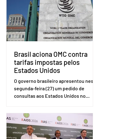
Brasil aciona OMC contra
tarifas impostas pelos
Estados Unidos
O governo brasileiro apresentou nesta
segunda-feira (27) um pedido de
consultas aos Estados Unidos no
sistema de solução de controvérsias da
Organização Mundial do Comércio
(OMC), contestando duas medidas
tarifárias adotadas pelo país norte-
americano com base na Seção 301 da