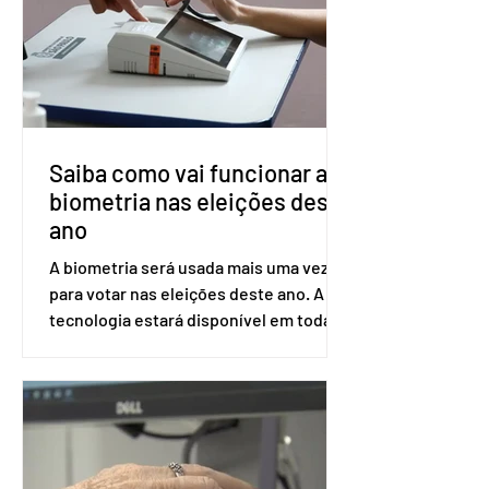
ser encaminhado pelo Ministério da
Saúde à Comissão Nacional de
Incorporação de Novas Tecnologias no
SUS (Conitec) na semana que vem. A
Conitec é um colegiado
Saiba como vai funcionar a
biometria nas eleições deste
ano
A biometria será usada mais uma vez
para votar nas eleições deste ano. A
tecnologia estará disponível em todas
as seções eleitorais do país para evitar
fraudes e garantir a lisura do pleito.
Apesar da requisição, a biometria não é
obrigatória para exercer o direito ao
voto. Se o título estiver regular, o
eleitor pode votar mesmo sem ter