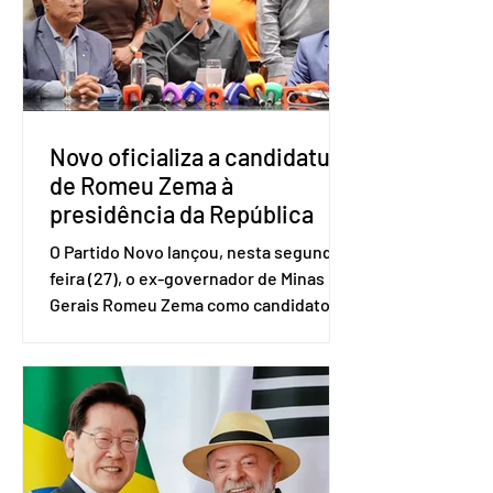
Brasileiro de Geografia e Estatística
(IBGE). O estudo do Sebrae mostra que,
no quarto trimestre de 2025, os
empreendedores 60+ formalizados
atingiram o maior rendime
Novo oficializa a candidatura
de Romeu Zema à
presidência da República
O Partido Novo lançou, nesta segunda-
feira (27), o ex-governador de Minas
Gerais Romeu Zema como candidato à
presidência da República. A convenção
nacional do partido foi realizada em
Brasília. O Novo ainda não definiu quem
vai compor a chapa como candidato a
vice-presidente. A convenção contou
com a presença do presidente nacional
do partido, Eduardo Ribeiro, e do