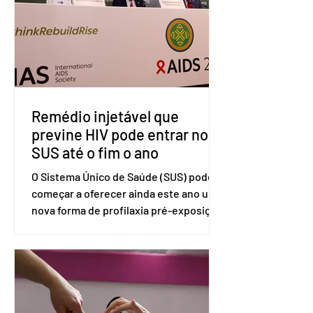
Lei de Comércio de 1974. Segundo nota
divulgada pelo Ministério das Relações
Exteriores, o Brasil considera que as
tarifas são injustificadas e
incompatíveis com as obrigações
assumidas pelos Estados Unid
Remédio injetável que
previne HIV pode entrar no
SUS até o fim o ano
O Sistema Único de Saúde (SUS) pode
começar a oferecer ainda este ano uma
nova forma de profilaxia pré-exposição
(PreP), aplicada por injeção, para a
prevenção do HIV. Trata-se do
medicamento carbotegravir, que
impede a replicação do vírus de forma
prolongada e pode ser tomado a cada
dois meses. O pedido de inclusão vai