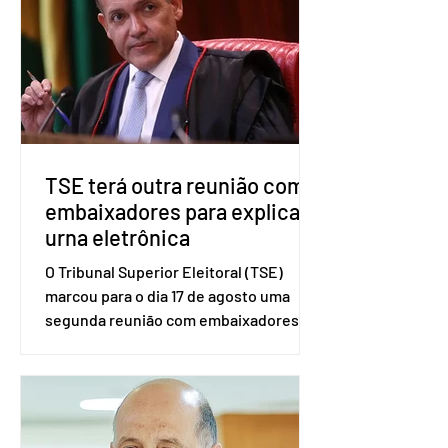
no âmbito local. A ideia, segundo o
partido, é focar na eleição de
governadores e deputados estaduais,
além de fortalecer a bancada no
Congresso Nacional, com senad
TSE terá outra reunião com
embaixadores para explicar
urna eletrônica
O Tribunal Superior Eleitoral (TSE)
marcou para o dia 17 de agosto uma
segunda reunião com embaixadores,
representantes diplomáticos e
organismos internacionais, a fim de
explicar o funcionamento da urna
eletrônica brasileira, bem como do
sistema eleitoral do país. Segundo o