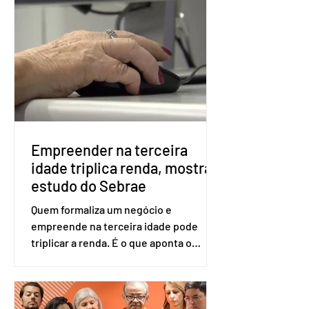
obrigatória para exercer o direito ao
voto. Se o título estiver regular, o
eleitor pode votar mesmo sem ter
realizado esse cadastro. Neste caso,
será exigido o documento de
identificação para acesso à urna
eletrônica. Se a urna eletrônica não
reconh
Empreender na terceira
idade triplica renda, mostra
estudo do Sebrae
Quem formaliza um negócio e
empreende na terceira idade pode
triplicar a renda. É o que aponta o
estudo Empreendedorismo Sênior Sob
a Ótica da Pesquisa Nacional por
Amostra de Domicílio (PNAD Contínua),
do Serviço Brasileiro de Apoio às Micro