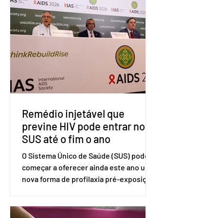
tarifárias adotadas pelo país norte-
americano com base na Seção 301 da
Lei de Comércio de 1974. Segundo nota
divulgada pelo Ministério das Relações
Exteriores, o Brasil considera que as
tarifas são injustificadas e
incompatíveis com as obrigações
assumidas pelos Estados Unid
Remédio injetável que
previne HIV pode entrar no
SUS até o fim o ano
O Sistema Único de Saúde (SUS) pode
começar a oferecer ainda este ano uma
nova forma de profilaxia pré-exposição
(PreP), aplicada por injeção, para a
prevenção do HIV. Trata-se do
medicamento carbotegravir, que