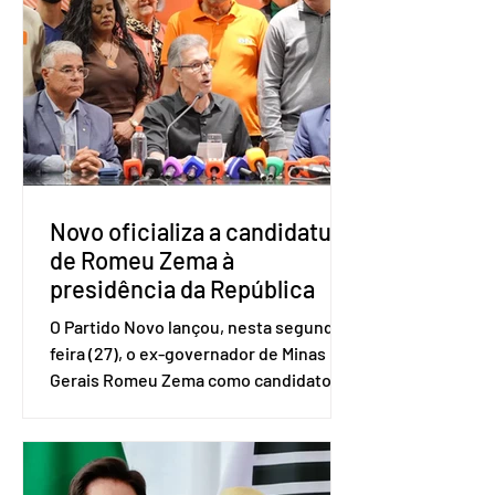
e Pequenas Empresas (Sebrae),
realizado a partir de dados do Instituto
Brasileiro de Geografia e Estatística
(IBGE). O estudo do Sebrae mostra que,
no quarto trimestre de 2025, os
empreendedores 60+ formalizados
atingiram o maior rendime
Novo oficializa a candidatura
de Romeu Zema à
presidência da República
O Partido Novo lançou, nesta segunda-
feira (27), o ex-governador de Minas
Gerais Romeu Zema como candidato à
presidência da República. A convenção
nacional do partido foi realizada em
Brasília. O Novo ainda não definiu quem
vai compor a chapa como candidato a