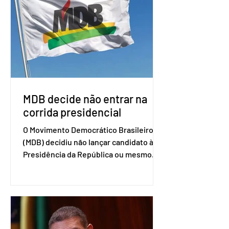
associados. “Decidimos criar um grupo
de trabalho que vai identificar
sensibilidades dos dois lados e evitar
que elas sejam um empecilho para a
retomada das negociações de um
acordo do Mercosul com a Coreia”,
disse o presiden
MDB decide não entrar na
corrida presidencial
O Movimento Democrático Brasileiro
(MDB) decidiu não lançar candidato à
Presidência da República ou mesmo
firmar coligações nacionais para as
eleições deste ano. A decisão foi
formalizada em convenção nacional
nesta segunda-feira (27). O partido
decidiu liberar seus diretórios
estaduais para a formação de alianças