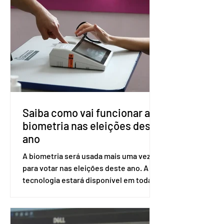
impede a replicação do vírus de forma
prolongada e pode ser tomado a cada
dois meses. O pedido de inclusão vai
ser encaminhado pelo Ministério da
Saúde à Comissão Nacional de
Incorporação de Novas Tecnologias no
SUS (Conitec) na semana que vem. A
Conitec é um colegiado
Saiba como vai funcionar a
biometria nas eleições deste
ano
A biometria será usada mais uma vez
para votar nas eleições deste ano. A
tecnologia estará disponível em todas
as seções eleitorais do país para evitar
fraudes e garantir a lisura do pleito.
Apesar da requisição, a biometria não é