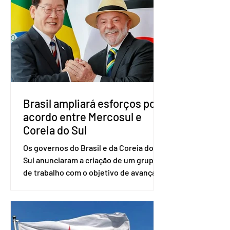
vice-presidente. A convenção contou
com a presença do presidente nacional
do partido, Eduardo Ribeiro, e do
senador Eduardo Girão, filiado ao Novo
desde fevereiro de 2023. Formado em
administração de empresas pela
Fundaç
Brasil ampliará esforços por
acordo entre Mercosul e
Coreia do Sul
Os governos do Brasil e da Coreia do
Sul anunciaram a criação de um grupo
de trabalho com o objetivo de avançar
nas negociações entre o país asiático e
o Mercosul. O bloco econômico formado
por Brasil, Argentina, Paraguai e
Uruguai, além de outros países