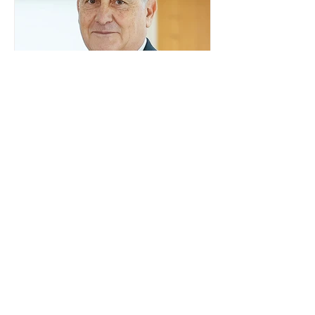
tribunal, o encontro ocorrerá na sede
do TSE e dará continuidade às ações de
transparência voltadas à comunidade
internacional. Nela, o presidente da
Corte, ministro Kássio Nunes Marques,
voltará a explic
Embaixador da Argentina no
Brasil é convocado por
Mauro Vieira
O ministro das Relações Exteriores,
Mauro Vieira, convocou, neste domingo
(26), o embaixador da Argentina no
país, Daniel Raimondi, e transmitiu ao
diplomata estrangeiro a repulsa do
governo brasileiro à fala do presidente
argentino Javier Milei, feita durante
visita do chefe de Estado a São Paulo.