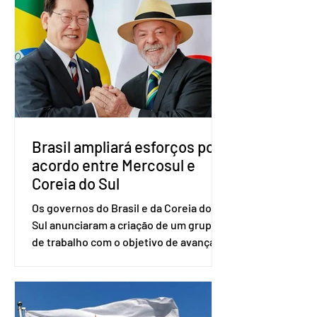
vice-presidente. A convenção contou
com a presença do presidente nacional
do partido, Eduardo Ribeiro, e do
senador Eduardo Girão, filiado ao Novo
desde fevereiro de 2023. Formado em
administração de empresas pela
Fundaç
Brasil ampliará esforços por
acordo entre Mercosul e
Coreia do Sul
Os governos do Brasil e da Coreia do
Sul anunciaram a criação de um grupo
de trabalho com o objetivo de avançar
nas negociações entre o país asiático e
o Mercosul. O bloco econômico formado
por Brasil, Argentina, Paraguai e
Uruguai, além de outros países