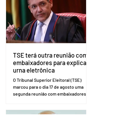
estaduais para a formação de alianças
no âmbito local. A ideia, segundo o
partido, é focar na eleição de
governadores e deputados estaduais,
além de fortalecer a bancada no
Congresso Nacional, com senad
TSE terá outra reunião com
embaixadores para explicar
urna eletrônica
O Tribunal Superior Eleitoral (TSE)
marcou para o dia 17 de agosto uma
segunda reunião com embaixadores,
representantes diplomáticos e
organismos internacionais, a fim de
explicar o funcionamento da urna
eletrônica brasileira, bem como do
sistema eleitoral do país. Segundo o