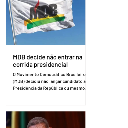
associados. “Decidimos criar um grupo
de trabalho que vai identificar
sensibilidades dos dois lados e evitar
que elas sejam um empecilho para a
retomada das negociações de um
acordo do Mercosul com a Coreia”,
disse o presiden
MDB decide não entrar na
corrida presidencial
O Movimento Democrático Brasileiro
(MDB) decidiu não lançar candidato à
Presidência da República ou mesmo
firmar coligações nacionais para as
eleições deste ano. A decisão foi
formalizada em convenção nacional
nesta segunda-feira (27). O partido
decidiu liberar seus diretórios