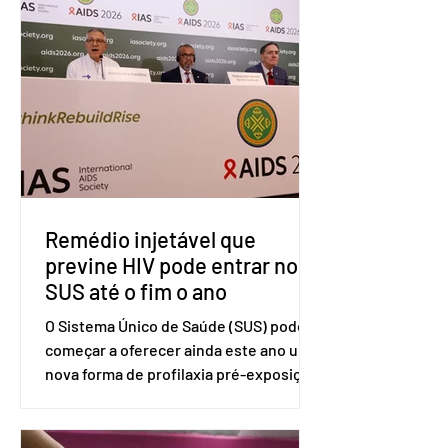
(OMC), contestando duas medidas
tarifárias adotadas pelo país norte-
americano com base na Seção 301 da
Lei de Comércio de 1974. Segundo nota
divulgada pelo Ministério das Relações
Exteriores, o Brasil considera que as
tarifas são injustificadas e
incompatíveis com as obrigações
assumidas pelos Estados Unid
Remédio injetável que
previne HIV pode entrar no
SUS até o fim o ano
O Sistema Único de Saúde (SUS) pode
começar a oferecer ainda este ano uma
nova forma de profilaxia pré-exposição
(PreP), aplicada por injeção, para a
prevenção do HIV. Trata-se do
medicamento carbotegravir, que