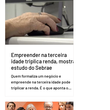
obrigatória para exercer o direito ao
voto. Se o título estiver regular, o
eleitor pode votar mesmo sem ter
realizado esse cadastro. Neste caso,
será exigido o documento de
identificação para acesso à urna
eletrônica. Se a urna eletrônica não
reconh
Empreender na terceira
idade triplica renda, mostra
estudo do Sebrae
Quem formaliza um negócio e
empreende na terceira idade pode
triplicar a renda. É o que aponta o
estudo Empreendedorismo Sênior Sob
a Ótica da Pesquisa Nacional por
Amostra de Domicílio (PNAD Contínua),