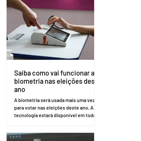
impede a replicação do vírus de forma
prolongada e pode ser tomado a cada
dois meses. O pedido de inclusão vai
ser encaminhado pelo Ministério da
Saúde à Comissão Nacional de
Incorporação de Novas Tecnologias no
SUS (Conitec) na semana que vem. A
Conitec é um colegiado
Saiba como vai funcionar a
biometria nas eleições deste
ano
A biometria será usada mais uma vez
para votar nas eleições deste ano. A
tecnologia estará disponível em todas
as seções eleitorais do país para evitar
fraudes e garantir a lisura do pleito.
Apesar da requisição, a biometria não é