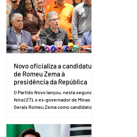
do Serviço Brasileiro de Apoio às Micro
e Pequenas Empresas (Sebrae),
realizado a partir de dados do Instituto
Brasileiro de Geografia e Estatística
(IBGE). O estudo do Sebrae mostra que,
no quarto trimestre de 2025, os
empreendedores 60+ formalizados
atingiram o maior rendime
Novo oficializa a candidatura
de Romeu Zema à
presidência da República
O Partido Novo lançou, nesta segunda-
feira (27), o ex-governador de Minas
Gerais Romeu Zema como candidato à
presidência da República. A convenção
nacional do partido foi realizada em
Brasília. O Novo ainda não definiu quem
vai compor a chapa como candidato a