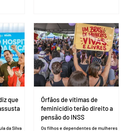
representantes diplomáticos e
 nacional nesta
organismos internacionais, a fim de
ido decidiu
explicar o funcionamento da urna
taduais para a
eletrônica brasileira, bem como do
bito local. A
sistema eleitoral do país. Segundo o
 focar na
tribunal, o encontro ocorrerá na sede do
e deputados
TSE e dará continuidade às ações de
ecer a bancada
transparência voltadas à comunidade
com senad
internacional. Nela, o presidente da
Corte, ministro Kássio Nunes Marques,
voltará a explic
diz que
Órfãos de vítimas de
 assusta
feminicídio terão direito a
pensão do INSS
la da Silva
Os filhos e dependentes de mulheres