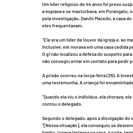
Um líder religioso de 44 anos foi preso sus
a espiava e se masturbava, em Porangatu, n
pela investigação, Danilo Macedo, a casa do
eles frequentavam.
"Ele era um líder de louvor da igreja e, ao
Inclusive, ele morava em uma casa cedida pel
O g1 não localizou a defesa do suspeito para
não consegiu entar em contato para pedir 
A prisão ocorreu na terça-feira (26). A inves
uma testemunha. A criança foi encaminhad
"Quando ela viu o indivíduo, ela chorava, el
contou o delegado.
Segundo o delegado, após a divulgação do v
“[Nessa situação], ela conseguiu se desvenc
banho, jogava lanterna na casa, à noite, ten