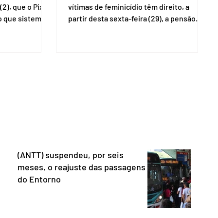
(2), que o Pix
vítimas de feminicídio têm direito, a
so que sistemas
partir desta sexta-feira (29), a pensão
ses que
especial do Instituto Nacional do Seguro
amento
Social (INSS). A norma regulamenta a
Catalão (GO),
concessão do benefício no valor de um
ns da
salário-mínimo. De acordo com a norma,
e que o Brasil
têm direito à pensão os menores de 18
mo “uma
anos em situação de vulnerabilidade
O Escritório do
social cuja renda familiar per capita seja
 dos Estados
igual ou inferior a um quarto do salário-
istema de
mínimo. Além dos filhos biológicos,
iado pelo
poderão receber o
(ANTT) suspendeu, por seis
meses, o reajuste das passagens
do Entorno