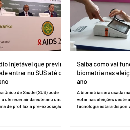
io injetável que previne
Saiba como vai fun
ode entrar no SUS até o
biometria nas elei
ano
ano
ma Único de Saúde (SUS) pode
A biometria será usada ma
 a oferecer ainda este ano uma
votar nas eleições deste a
ma de profilaxia pré-exposição
tecnologia estará disponí
aplicada por injeção, para a
seções eleitorais do país 
o do HIV. Trata-se do
fraudes e garantir a lisura 
ento carbotegravir, que impede
Apesar da requisição, a bi