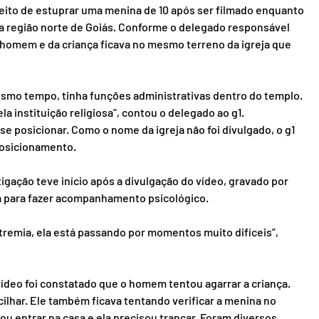
peito de estuprar uma menina de 10 após ser filmado enquanto 
a região norte de Goiás. Conforme o delegado responsável 
 homem e da criança ficava no mesmo terreno da igreja que 
 mesmo tempo, tinha funções administrativas dentro do templo. 
a instituição religiosa", contou o delegado ao g1.
 se posicionar. Como o nome da igreja não foi divulgado, o g1 
posicionamento.
tigação teve início após a divulgação do vídeo, gravado por 
a para fazer acompanhamento psicológico.
a tremia, ela está passando por momentos muito difíceis”, 
ídeo foi constatado que o homem tentou agarrar a criança. 
ilhar. Ele também ficava tentando verificar a menina no 
tou entrar na casa e ela precisou trancar. Foram diversos 