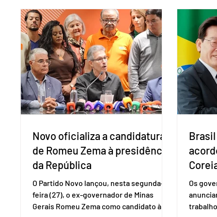
adotadas pelo país norte-americano com
a replic
base na Seção 301 da Lei de Comércio de
e pode 
1974. Segundo nota divulgada pelo
pedido 
Ministério das Relações Exteriores, o
pelo Mi
Brasil considera que as tarifas são
Naciona
injustificadas e incompatíveis com as
Tecnolo
obrigações assumidas pelos Estados
que vem
Unid
Novo oficializa a candidatura
Brasil
de Romeu Zema à presidência
acord
da República
Coreia
O Partido Novo lançou, nesta segunda-
Os gover
feira (27), o ex-governador de Minas
anuncia
Gerais Romeu Zema como candidato à
trabalho