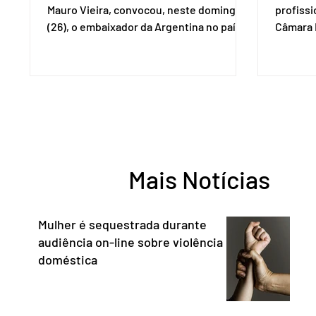
Mauro Vieira, convocou, neste domingo
profiss
(26), o embaixador da Argentina no país,
Câmara L
Daniel Raimondi, e transmitiu ao
durante 
diplomata estrangeiro a repulsa do
de junho
governo brasileiro à fala do presidente
Imprens
argentino Javier Milei, feita durante visita
deputada
do chefe de Estado a São Paulo. “Não há
reconhe
precedentes de um presidente
desempe
estrangeiro que, em território nacional,
comunica
enfeixe agressões e ofensas ao Chefe de
Entorno,
Mais Notícias
Estado, às instituições democráticas,
a cidada
inclusive ao Poder Judic
democra
consoli
Mulher é sequestrada durante
audiência on-line sobre violência
doméstica