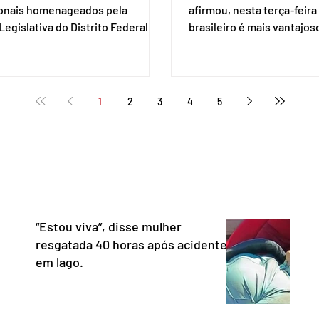
ionais homenageados pela
afirmou, nesta terça-feira 
egislativa do Distrito Federal
brasileiro é mais vantajo
a sessão solene realizada em 1º
de empresas estaduniden
, data em que se celebra o Dia da
prestam serviços de pag
a. A homenagem, proposta pela
eletrônico. Em evento em 
 distrital Dra. Jane Klébia,
Lula destacou as vantage
1
2
3
4
5
ceu personalidades que
tecnologia nacional e diss
nham relevantes serviços à
não aceita ser tratado co
ção no Distrito Federal e
republiqueta de banana”. 
 contribuindo para a informação,
Representante Comercial
nia e o fortalecimento da
Unidos (USTR) atacou o s
cia. Com uma trajetória
pagamento instantâneo cr
dad
Banco Cen
“Estou viva”, disse mulher
resgatada 40 horas após acidente
em lago.