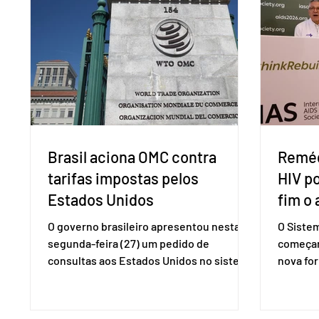
Brasil aciona OMC contra
Reméd
tarifas impostas pelos
HIV p
Estados Unidos
fim o 
O governo brasileiro apresentou nesta
O Siste
segunda-feira (27) um pedido de
começar
consultas aos Estados Unidos no sistema
nova for
de solução de controvérsias da
(PreP), 
Organização Mundial do Comércio (OMC),
prevençã
contestando duas medidas tarifárias
medicam