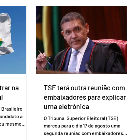
direito ao voto.
Brasileiro de Apoio às Micro e Pequenas
, o eleitor pode
Empresas (Sebrae), realizado a partir de
izado esse
dados do Instituto Brasileiro de
 exigido o
Geografia e Estatística (IBGE). O estudo
ão para acesso
do Sebrae mostra que, no quarto
a eletrônica
trimestre de 2025, os empreendedores
60+ formalizados atingiram o maior
rendime
rar na
TSE terá outra reunião com
l
embaixadores para explicar
urna eletrônica
Brasileiro
candidato à
O Tribunal Superior Eleitoral (TSE)
a ou mesmo
marcou para o dia 17 de agosto uma
s para as
segunda reunião com embaixadores,
são foi