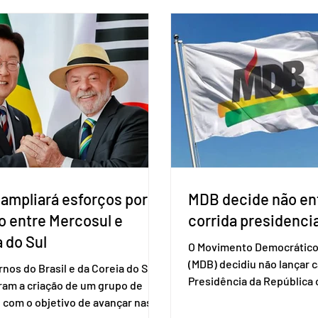
ação do vírus de forma prolongada
obrigatória para exercer o 
ser tomado a cada dois meses. O
Se o título estiver regular
de inclusão vai ser encaminhado
votar mesmo sem ter real
nistério da Saúde à Comissão
cadastro. Neste caso, será
l de Incorporação de Novas
documento de identificaç
gias no SUS (Conitec) na semana
à urna eletrônica. Se a urn
. A Conitec é um colegiado
não reconh
 ampliará esforços por
MDB decide não ent
o entre Mercosul e
corrida presidencia
 do Sul
O Movimento Democrático 
(MDB) decidiu não lançar 
nos do Brasil e da Coreia do Sul
Presidência da Repúblic
ram a criação de um grupo de
firmar coligações nacionai
 com o objetivo de avançar nas
eleições deste ano. A deci