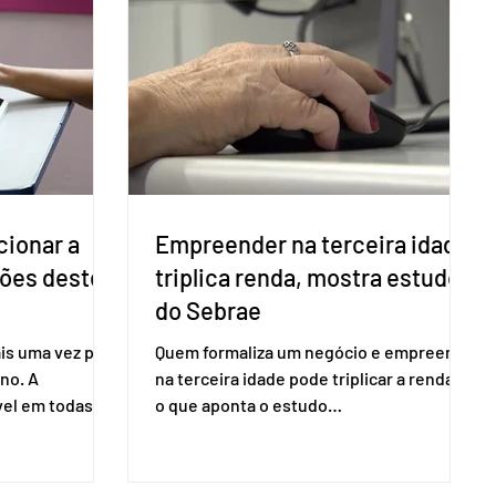
cionar a
Empreender na terceira idade
ções deste
triplica renda, mostra estudo
do Sebrae
is uma vez para
Quem formaliza um negócio e empreende
no. A
na terceira idade pode triplicar a renda. É
vel em todas as
o que aponta o estudo
para evitar
Empreendedorismo Sênior Sob a Ótica da
do pleito.
Pesquisa Nacional por Amostra de
ometria não é
Domicílio (PNAD Contínua), do Serviço