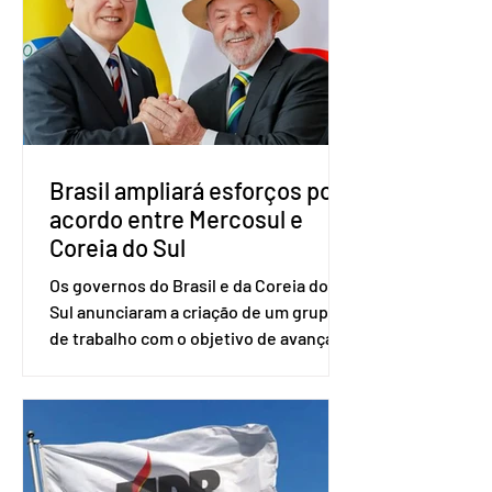
com a presença do presidente nacional
do partido, Eduardo Ribeiro, e do
senador Eduardo Girão, filiado ao Novo
desde fevereiro de 2023. Formado em
administração de empresas pela
Fundaç
Brasil ampliará esforços por
acordo entre Mercosul e
Coreia do Sul
Os governos do Brasil e da Coreia do
Sul anunciaram a criação de um grupo
de trabalho com o objetivo de avançar
nas negociações entre o país asiático e
o Mercosul. O bloco econômico formado
por Brasil, Argentina, Paraguai e
Uruguai, além de outros países
associados. “Decidimos criar um grupo