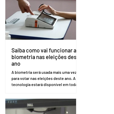
prolongada e pode ser tomado a cada
dois meses. O pedido de inclusão vai
ser encaminhado pelo Ministério da
Saúde à Comissão Nacional de
Incorporação de Novas Tecnologias no
SUS (Conitec) na semana que vem. A
Conitec é um colegiado
Saiba como vai funcionar a
biometria nas eleições deste
ano
A biometria será usada mais uma vez
para votar nas eleições deste ano. A
tecnologia estará disponível em todas
as seções eleitorais do país para evitar
fraudes e garantir a lisura do pleito.
Apesar da requisição, a biometria não é
obrigatória para exercer o direito ao