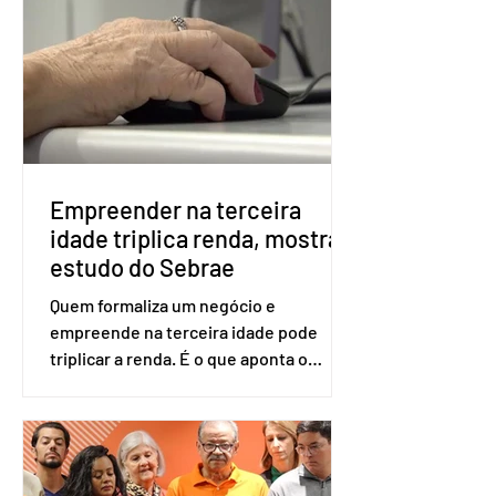
voto. Se o título estiver regular, o
eleitor pode votar mesmo sem ter
realizado esse cadastro. Neste caso,
será exigido o documento de
identificação para acesso à urna
eletrônica. Se a urna eletrônica não
reconh
Empreender na terceira
idade triplica renda, mostra
estudo do Sebrae
Quem formaliza um negócio e
empreende na terceira idade pode
triplicar a renda. É o que aponta o
estudo Empreendedorismo Sênior Sob
a Ótica da Pesquisa Nacional por
Amostra de Domicílio (PNAD Contínua),
do Serviço Brasileiro de Apoio às Micro
e Pequenas Empresas (Sebrae),