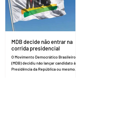
de trabalho que vai identificar
sensibilidades dos dois lados e evitar
que elas sejam um empecilho para a
retomada das negociações de um
acordo do Mercosul com a Coreia”,
disse o presiden
MDB decide não entrar na
corrida presidencial
O Movimento Democrático Brasileiro
(MDB) decidiu não lançar candidato à
Presidência da República ou mesmo
firmar coligações nacionais para as
eleições deste ano. A decisão foi
formalizada em convenção nacional
nesta segunda-feira (27). O partido
decidiu liberar seus diretórios
estaduais para a formação de alianças
no âmbito local. A ideia, segundo o