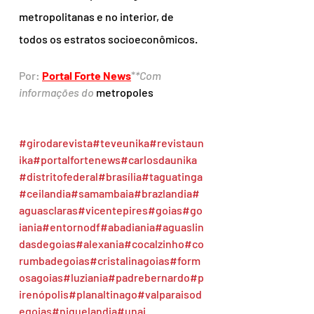
metropolitanas e no interior, de 
todos os estratos socioeconômicos.
Por: 
Portal Forte News
*
*Com 
informações do 
metropoles
#girodarevista
#teveunika
#revistaun
ika
#portalfortenews
#carlosdaunika
#distritofederal
#brasília
#taguatinga
#ceilandia
#samambaia
#brazlandia
#
aguasclaras
#vicentepires
#goias
#go
iania
#entornodf
#abadiania
#aguaslin
dasdegoias
#alexania
#cocalzinho
#co
rumbadegoias
#cristalinagoias
#form
osagoias
#luziania
#padrebernardo
#p
irenópolis
#planaltinago
#valparaisod
egoias
#niquelandia
#unai