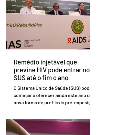
americano com base na Seção 301 da
Lei de Comércio de 1974. Segundo nota
divulgada pelo Ministério das Relações
Exteriores, o Brasil considera que as
tarifas são injustificadas e
incompatíveis com as obrigações
assumidas pelos Estados Unid
Remédio injetável que
previne HIV pode entrar no
SUS até o fim o ano
O Sistema Único de Saúde (SUS) pode
começar a oferecer ainda este ano uma
nova forma de profilaxia pré-exposição
(PreP), aplicada por injeção, para a
prevenção do HIV. Trata-se do
medicamento carbotegravir, que
impede a replicação do vírus de forma