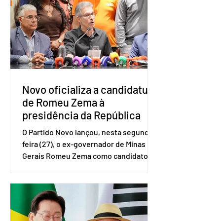
realizado a partir de dados do Instituto
Brasileiro de Geografia e Estatística
(IBGE). O estudo do Sebrae mostra que,
no quarto trimestre de 2025, os
empreendedores 60+ formalizados
atingiram o maior rendime
Novo oficializa a candidatura
de Romeu Zema à
presidência da República
O Partido Novo lançou, nesta segunda-
feira (27), o ex-governador de Minas
Gerais Romeu Zema como candidato à
presidência da República. A convenção
nacional do partido foi realizada em
Brasília. O Novo ainda não definiu quem
vai compor a chapa como candidato a
vice-presidente. A convenção contou