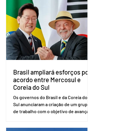
Brasília. O Novo ainda não definiu quem
vai compor a chapa como candidato a
vice-presidente. A convenção contou
com a presença do presidente nacional
do partido, Eduardo Ribeiro, e do
senador Eduardo Girão, filiado ao Novo
desde fevereiro de 2023. Formado em
administração de empresas pela
Fundaç
Brasil ampliará esforços por
acordo entre Mercosul e
Coreia do Sul
Os governos do Brasil e da Coreia do
Sul anunciaram a criação de um grupo
de trabalho com o objetivo de avançar
nas negociações entre o país asiático e
o Mercosul. O bloco econômico formado