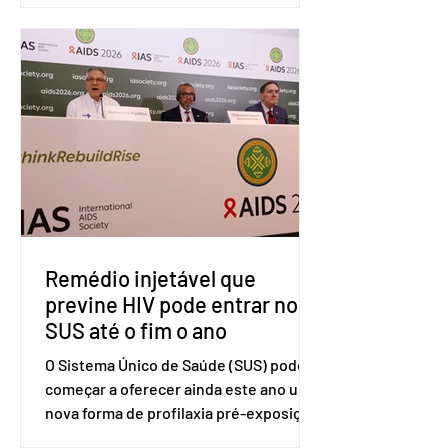
Organização Mundial do Comércio
(OMC), contestando duas medidas
tarifárias adotadas pelo país norte-
americano com base na Seção 301 da
Lei de Comércio de 1974. Segundo nota
divulgada pelo Ministério das Relações
Exteriores, o Brasil considera que as
tarifas são injustificadas e
incompatíveis com as obrigações
assumidas pelos Estados Unid
Remédio injetável que
previne HIV pode entrar no
SUS até o fim o ano
O Sistema Único de Saúde (SUS) pode
começar a oferecer ainda este ano uma
nova forma de profilaxia pré-exposição
(PreP), aplicada por injeção, para a