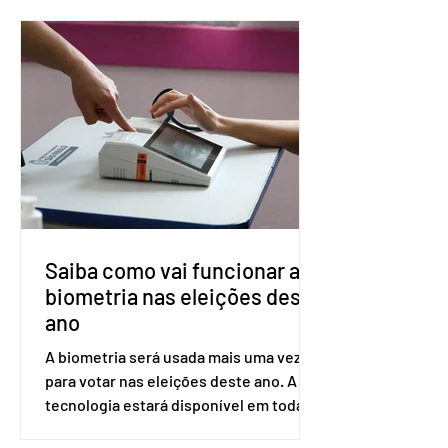
prevenção do HIV. Trata-se do
medicamento carbotegravir, que
impede a replicação do vírus de forma
prolongada e pode ser tomado a cada
dois meses. O pedido de inclusão vai
ser encaminhado pelo Ministério da
Saúde à Comissão Nacional de
Incorporação de Novas Tecnologias no
SUS (Conitec) na semana que vem. A
Conitec é um colegiado
Saiba como vai funcionar a
biometria nas eleições deste
ano
A biometria será usada mais uma vez
para votar nas eleições deste ano. A
tecnologia estará disponível em todas
as seções eleitorais do país para evitar