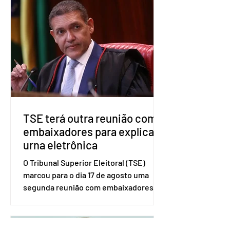
decidiu liberar seus diretórios
estaduais para a formação de alianças
no âmbito local. A ideia, segundo o
partido, é focar na eleição de
governadores e deputados estaduais,
além de fortalecer a bancada no
Congresso Nacional, com senad
TSE terá outra reunião com
embaixadores para explicar
urna eletrônica
O Tribunal Superior Eleitoral (TSE)
marcou para o dia 17 de agosto uma
segunda reunião com embaixadores,
representantes diplomáticos e
organismos internacionais, a fim de
explicar o funcionamento da urna