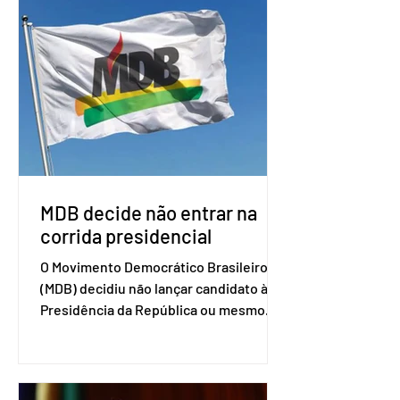
por Brasil, Argentina, Paraguai e
Uruguai, além de outros países
associados. “Decidimos criar um grupo
de trabalho que vai identificar
sensibilidades dos dois lados e evitar
que elas sejam um empecilho para a
retomada das negociações de um
acordo do Mercosul com a Coreia”,
disse o presiden
MDB decide não entrar na
corrida presidencial
O Movimento Democrático Brasileiro
(MDB) decidiu não lançar candidato à
Presidência da República ou mesmo
firmar coligações nacionais para as
eleições deste ano. A decisão foi
formalizada em convenção nacional
nesta segunda-feira (27). O partido