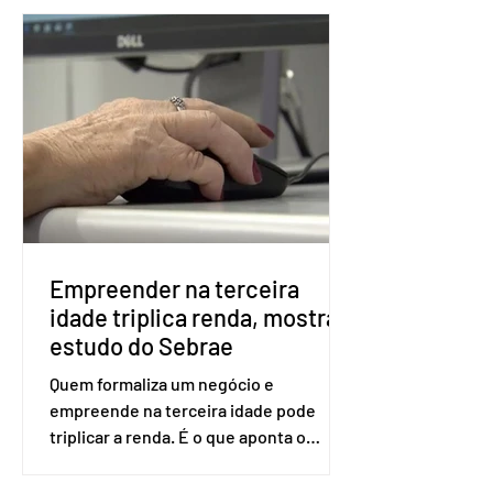
fraudes e garantir a lisura do pleito.
Apesar da requisição, a biometria não é
obrigatória para exercer o direito ao
voto. Se o título estiver regular, o
eleitor pode votar mesmo sem ter
realizado esse cadastro. Neste caso,
será exigido o documento de
identificação para acesso à urna
eletrônica. Se a urna eletrônica não
reconh
Empreender na terceira
idade triplica renda, mostra
estudo do Sebrae
Quem formaliza um negócio e
empreende na terceira idade pode
triplicar a renda. É o que aponta o
estudo Empreendedorismo Sênior Sob
a Ótica da Pesquisa Nacional por