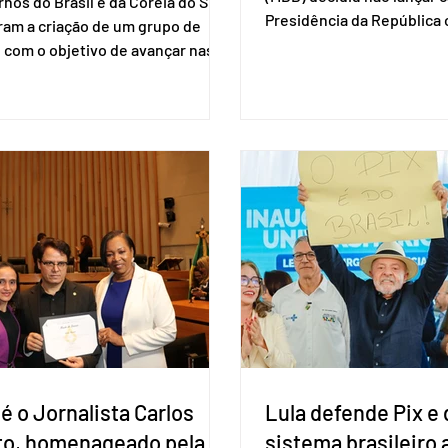
nos do Brasil e da Coreia do Sul
Presidência da Repúblic
ram a criação de um grupo de
firmar coligações nacionai
 com o objetivo de avançar nas
eleições deste ano. A deci
ões entre o país asiático e o
formalizada em convenção
l. O bloco econômico formado
segunda-feira (27). O part
il, Argentina, Paraguai e Uruguai,
liberar seus diretórios es
 outros países associados.
formação de alianças no âm
os criar um grupo de trabalho
ideia, segundo o partido, é
identificar sensibilidades dos
eleição de governadores 
os e evitar que elas sejam um
estaduais, além de fortal
ho para a retomada das
no Congresso Nacional, 
ções de um acordo do Mercosul
reia”, disse o presiden
é o Jornalista Carlos
Lula defende Pix e 
to, homenageado pela
sistema brasileiro