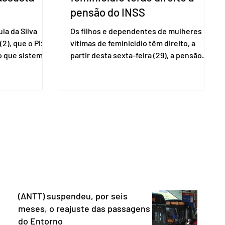
pensão do INSS
la da Silva
Os filhos e dependentes de mulheres
(2), que o Pix
vítimas de feminicídio têm direito, a
so que sistemas
partir desta sexta-feira (29), a pensão
ses que
especial do Instituto Nacional do Seguro
amento
Social (INSS). A norma regulamenta a
Catalão (GO),
concessão do benefício no valor de um
ns da
salário-mínimo. De acordo com a norma,
e que o Brasil
têm direito à pensão os menores de 18
mo “uma
anos em situação de vulnerabilidade
O Escritório do
social cuja renda familiar per capita seja
 dos Estados
igual ou inferior a um quarto do salário-
istema de
mínimo. Além dos filhos biológicos,
iado pelo
poderão receber o
(ANTT) suspendeu, por seis
meses, o reajuste das passagens
do Entorno