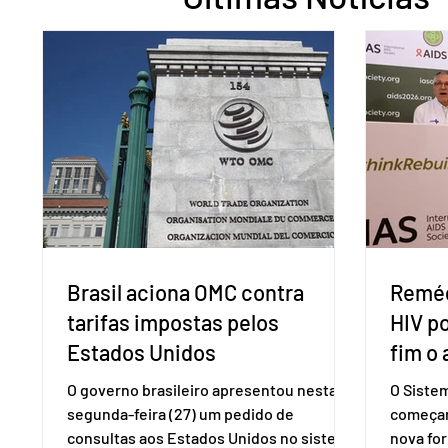
Brasil aciona OMC contra
Reméd
tarifas impostas pelos
HIV p
Estados Unidos
fim o 
O governo brasileiro apresentou nesta
O Siste
segunda-feira (27) um pedido de
começar
consultas aos Estados Unidos no sistema
nova for