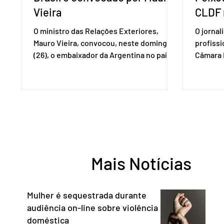
Vieira
CLDF 
O ministro das Relações Exteriores,
O jornal
Mauro Vieira, convocou, neste domingo
profiss
(26), o embaixador da Argentina no país,
Câmara L
Daniel Raimondi, e transmitiu ao
durante 
diplomata estrangeiro a repulsa do
de junho
governo brasileiro à fala do presidente
Imprens
argentino Javier Milei, feita durante visita
deputada
do chefe de Estado a São Paulo. “Não há
reconhe
precedentes de um presidente
desempe
estrangeiro que, em território nacional,
comunica
enfeixe agressões e ofensas ao Chefe de
Entorno,
Mais Notícias
Estado, às instituições democráticas,
a cidada
inclusive ao Poder Judic
democra
consoli
Mulher é sequestrada durante
audiência on-line sobre violência
doméstica