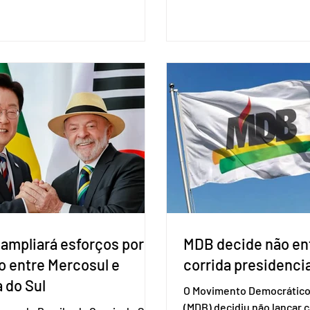
aplicada por injeção, para a
seções eleitorais do país 
o do HIV. Trata-se do
fraudes e garantir a lisura 
ento carbotegravir, que impede
Apesar da requisição, a bi
ação do vírus de forma prolongada
obrigatória para exercer o 
ser tomado a cada dois meses. O
Se o título estiver regular
de inclusão vai ser encaminhado
votar mesmo sem ter real
nistério da Saúde à Comissão
cadastro. Neste caso, será
l de Incorporação de Novas
documento de identificaç
gias no SUS (Conitec) na semana
à urna eletrônica. Se a urn
. A Conitec é um colegiado
não reconh
 ampliará esforços por
MDB decide não ent
o entre Mercosul e
corrida presidencia
 do Sul
O Movimento Democrático 
(MDB) decidiu não lançar 