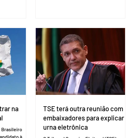
para evitar
Empreendedorismo Sênior Sob a Ótica da
do pleito.
Pesquisa Nacional por Amostra de
ometria não é
Domicílio (PNAD Contínua), do Serviço
direito ao voto.
Brasileiro de Apoio às Micro e Pequenas
, o eleitor pode
Empresas (Sebrae), realizado a partir de
izado esse
dados do Instituto Brasileiro de
 exigido o
Geografia e Estatística (IBGE). O estudo
ão para acesso
do Sebrae mostra que, no quarto
a eletrônica
trimestre de 2025, os empreendedores
60+ formalizados atingiram o maior
rendime
rar na
TSE terá outra reunião com
l
embaixadores para explicar
urna eletrônica
Brasileiro
candidato à