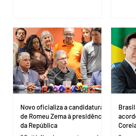
de solução de controvérsias da
(PreP), 
Organização Mundial do Comércio (OMC),
prevençã
contestando duas medidas tarifárias
medicam
adotadas pelo país norte-americano com
a replic
base na Seção 301 da Lei de Comércio de
e pode 
1974. Segundo nota divulgada pelo
pedido 
Ministério das Relações Exteriores, o
pelo Mi
Brasil considera que as tarifas são
Naciona
injustificadas e incompatíveis com as
Tecnolo
obrigações assumidas pelos Estados
que vem
Unid
Novo oficializa a candidatura
Brasil
de Romeu Zema à presidência
acord
da República
Coreia