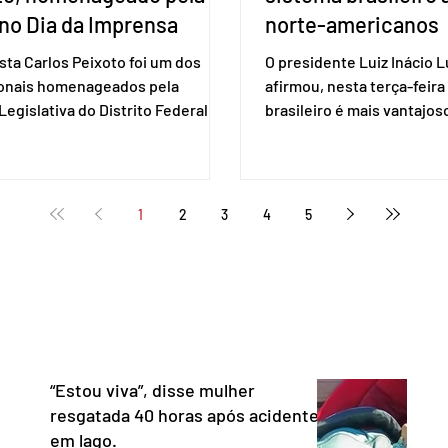
no Dia da Imprensa
norte-americanos
ista Carlos Peixoto foi um dos
O presidente Luiz Inácio Lu
ionais homenageados pela
afirmou, nesta terça-feira 
egislativa do Distrito Federal
brasileiro é mais vantajo
a sessão solene realizada em 1º
de empresas estaduniden
, data em que se celebra o Dia da
prestam serviços de pag
a. A homenagem, proposta pela
eletrônico. Em evento em 
 distrital Dra. Jane Klébia,
Lula destacou as vantage
1
2
3
4
5
ceu personalidades que
tecnologia nacional e diss
nham relevantes serviços à
não aceita ser tratado co
ção no Distrito Federal e
republiqueta de banana”. 
 contribuindo para a informação,
Representante Comercial
nia e o fortalecimento da
Unidos (USTR) atacou o s
cia. Com uma trajetória
pagamento instantâneo cr
dad
Banco Cen
“Estou viva”, disse mulher
resgatada 40 horas após acidente
em lago.