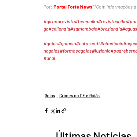
Por: 
Portal Forte News
*
*Com informações d
#girodarevista
#teveunika
#revistaunika
#por
ga
#ceilandia
#samambaia
#brazlandia
#aguas
#goias
#goiania
#entornodf
#abadiania
#agua
nagoias
#formosagoias
#luziania
#padrebern
#unai
Goiás
Crimes no DF e Goiás
Últimas Notícias