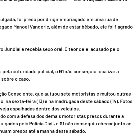
ulgada, foi preso por dirigir embriagado em uma rua de 
egado Manoel Vanderic, além de estar bêbado, ele foi flagrado 
ro Jundiaí e recebia sexo oral. O teor dele, acusado pelo 
pela autoridade policial, o 
G1 
não conseguiu localizar a 
 sobre o caso.
ção Consciente, que autuou sete motoristas e multou outras 
ool na sexta-feira (13) e na madrugada deste sábado (14). Fotos 
rveja espalhadas dentro dos veículos.
o com a defesa dos demais motoristas presos durante a 
gados pela Polícia Civil, o 
G1
 não conseguiu checar junto ao 
tinuam presos até a manhã deste sábado.