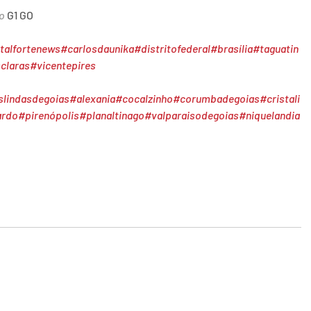
o 
G1 GO
talfortenews
#carlosdaunika
#distritofederal
#brasília
#taguatin
claras
#vicentepires
slindasdegoias
#alexania
#cocalzinho
#corumbadegoias
#cristali
ardo
#pirenópolis
#planaltinago
#valparaisodegoias
#niquelandia