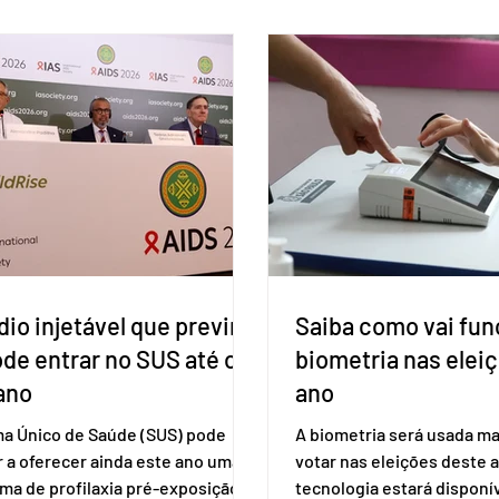
io injetável que previne
Saiba como vai fun
ode entrar no SUS até o
biometria nas elei
ano
ano
ma Único de Saúde (SUS) pode
A biometria será usada ma
 a oferecer ainda este ano uma
votar nas eleições deste a
ma de profilaxia pré-exposição
tecnologia estará disponí