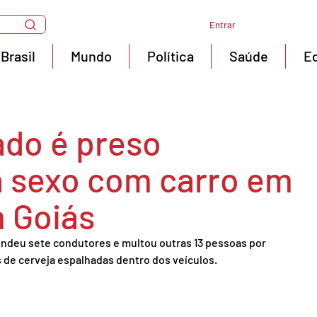
Entrar
Brasil
Mundo
Política
Saúde
E
ado é preso
a sexo com carro em
 Goiás
ndeu sete condutores e multou outras 13 pessoas por 
 de cerveja espalhadas dentro dos veículos.