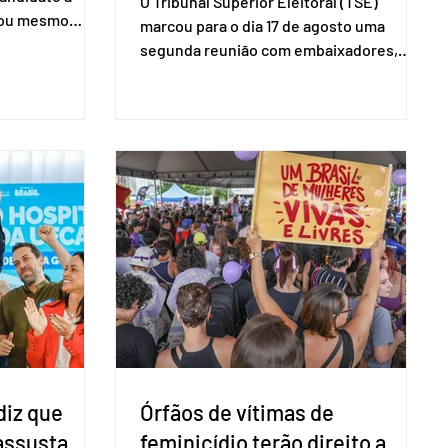
O Tribunal Superior Eleitoral (TSE)
a ou mesmo
marcou para o dia 17 de agosto uma
s para as
segunda reunião com embaixadores,
são foi
representantes diplomáticos e
 nacional nesta
organismos internacionais, a fim de
ido decidiu
explicar o funcionamento da urna
taduais para a
eletrônica brasileira, bem como do
bito local. A
sistema eleitoral do país. Segundo o
 focar na
tribunal, o encontro ocorrerá na sede do
e deputados
TSE e dará continuidade às ações de
ecer a bancada
transparência voltadas à comunidade
com senad
internacional. Nela, o presidente da
Corte, ministro Kássio Nunes Marques,
voltará a explic
diz que
Órfãos de vítimas de
 assusta
feminicídio terão direito a