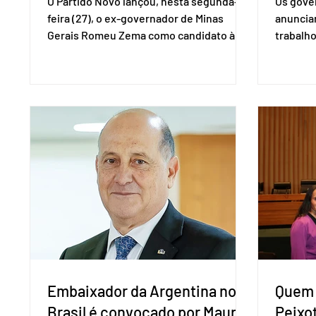
O Partido Novo lançou, nesta segunda-
Os gover
feira (27), o ex-governador de Minas
anuncia
Gerais Romeu Zema como candidato à
trabalho
presidência da República. A convenção
negociaç
nacional do partido foi realizada em
Mercosu
Brasília. O Novo ainda não definiu quem
por Bras
vai compor a chapa como candidato a
além de
vice-presidente. A convenção contou
“Decidim
com a presença do presidente nacional
que vai 
do partido, Eduardo Ribeiro, e do senador
dois lad
Eduardo Girão, filiado ao Novo desde
empecil
fevereiro de 2023. Formado em
negocia
administração de empresas pela Fundaç
com a Co
Embaixador da Argentina no
Quem 
Brasil é convocado por Mauro
Peixo