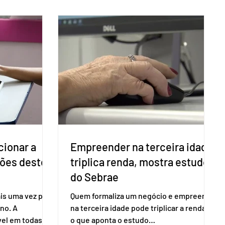
cionar a
Empreender na terceira idade
ções deste
triplica renda, mostra estudo
do Sebrae
is uma vez para
Quem formaliza um negócio e empreende
no. A
na terceira idade pode triplicar a renda. É
vel em todas as
o que aponta o estudo