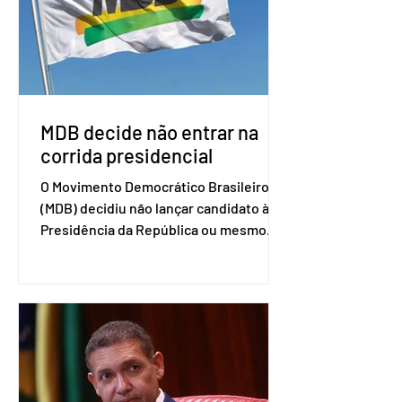
sensibilidades dos dois lados e evitar
que elas sejam um empecilho para a
retomada das negociações de um
acordo do Mercosul com a Coreia”,
disse o presiden
MDB decide não entrar na
corrida presidencial
O Movimento Democrático Brasileiro
(MDB) decidiu não lançar candidato à
Presidência da República ou mesmo
firmar coligações nacionais para as
eleições deste ano. A decisão foi
formalizada em convenção nacional
nesta segunda-feira (27). O partido
decidiu liberar seus diretórios
estaduais para a formação de alianças
no âmbito local. A ideia, segundo o
partido, é focar na eleição de