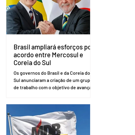
do partido, Eduardo Ribeiro, e do
senador Eduardo Girão, filiado ao Novo
desde fevereiro de 2023. Formado em
administração de empresas pela
Fundaç
Brasil ampliará esforços por
acordo entre Mercosul e
Coreia do Sul
Os governos do Brasil e da Coreia do
Sul anunciaram a criação de um grupo
de trabalho com o objetivo de avançar
nas negociações entre o país asiático e
o Mercosul. O bloco econômico formado
por Brasil, Argentina, Paraguai e
Uruguai, além de outros países
associados. “Decidimos criar um grupo
de trabalho que vai identificar