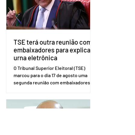
governadores e deputados estaduais,
além de fortalecer a bancada no
Congresso Nacional, com senad
TSE terá outra reunião com
embaixadores para explicar
urna eletrônica
O Tribunal Superior Eleitoral (TSE)
marcou para o dia 17 de agosto uma
segunda reunião com embaixadores,
representantes diplomáticos e
organismos internacionais, a fim de
explicar o funcionamento da urna
eletrônica brasileira, bem como do
sistema eleitoral do país. Segundo o
tribunal, o encontro ocorrerá na sede
do TSE e dará continuidade às ações de