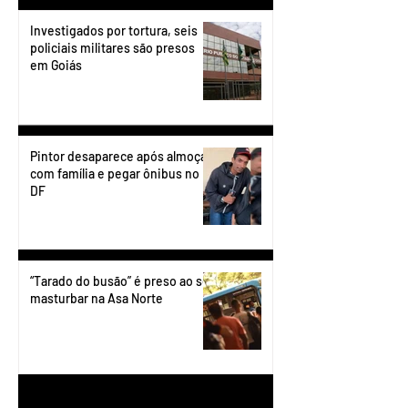
Investigados por tortura, seis
policiais militares são presos
em Goiás
Pintor desaparece após almoçar
com família e pegar ônibus no
DF
“Tarado do busão” é preso ao se
masturbar na Asa Norte
1
/
199