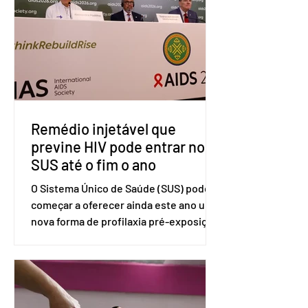
americano com base na Seção 301 da
Lei de Comércio de 1974. Segundo nota
divulgada pelo Ministério das Relações
Exteriores, o Brasil considera que as
tarifas são injustificadas e
incompatíveis com as obrigações
assumidas pelos Estados Unid
Remédio injetável que
previne HIV pode entrar no
SUS até o fim o ano
O Sistema Único de Saúde (SUS) pode
começar a oferecer ainda este ano uma
nova forma de profilaxia pré-exposição
(PreP), aplicada por injeção, para a
prevenção do HIV. Trata-se do
medicamento carbotegravir, que
impede a replicação do vírus de forma
prolongada e pode ser tomado a cada