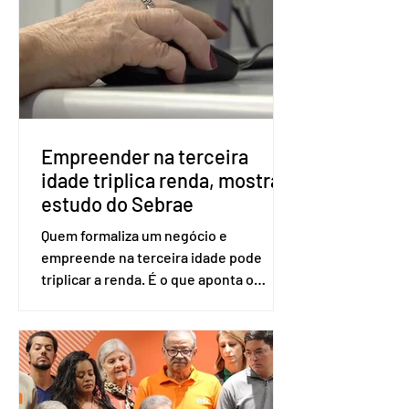
eleitor pode votar mesmo sem ter
realizado esse cadastro. Neste caso,
será exigido o documento de
identificação para acesso à urna
eletrônica. Se a urna eletrônica não
reconh
Empreender na terceira
idade triplica renda, mostra
estudo do Sebrae
Quem formaliza um negócio e
empreende na terceira idade pode
triplicar a renda. É o que aponta o
estudo Empreendedorismo Sênior Sob
a Ótica da Pesquisa Nacional por
Amostra de Domicílio (PNAD Contínua),
do Serviço Brasileiro de Apoio às Micro
e Pequenas Empresas (Sebrae),