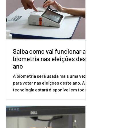
dois meses. O pedido de inclusão vai
ser encaminhado pelo Ministério da
Saúde à Comissão Nacional de
Incorporação de Novas Tecnologias no
SUS (Conitec) na semana que vem. A
Conitec é um colegiado
Saiba como vai funcionar a
biometria nas eleições deste
ano
A biometria será usada mais uma vez
para votar nas eleições deste ano. A
tecnologia estará disponível em todas
as seções eleitorais do país para evitar
fraudes e garantir a lisura do pleito.
Apesar da requisição, a biometria não é
obrigatória para exercer o direito ao
voto. Se o título estiver regular, o