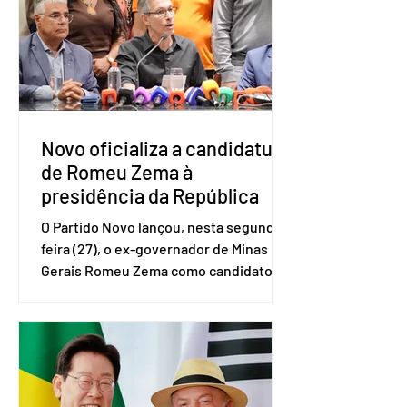
realizado a partir de dados do Instituto
Brasileiro de Geografia e Estatística
(IBGE). O estudo do Sebrae mostra que,
no quarto trimestre de 2025, os
empreendedores 60+ formalizados
atingiram o maior rendime
Novo oficializa a candidatura
de Romeu Zema à
presidência da República
O Partido Novo lançou, nesta segunda-
feira (27), o ex-governador de Minas
Gerais Romeu Zema como candidato à
presidência da República. A convenção
nacional do partido foi realizada em
Brasília. O Novo ainda não definiu quem
vai compor a chapa como candidato a
vice-presidente. A convenção contou
com a presença do presidente nacional