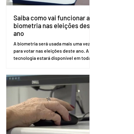
Conitec é um colegiado
Saiba como vai funcionar a
biometria nas eleições deste
ano
A biometria será usada mais uma vez
para votar nas eleições deste ano. A
tecnologia estará disponível em todas
as seções eleitorais do país para evitar
fraudes e garantir a lisura do pleito.
Apesar da requisição, a biometria não é
obrigatória para exercer o direito ao
voto. Se o título estiver regular, o
eleitor pode votar mesmo sem ter
realizado esse cadastro. Neste caso,
será exigido o documento de
identificação para acesso à urna
eletrônica. Se a urna eletrônica não