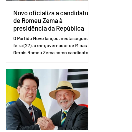
atingiram o maior rendime
Novo oficializa a candidatura
de Romeu Zema à
presidência da República
O Partido Novo lançou, nesta segunda-
feira (27), o ex-governador de Minas
Gerais Romeu Zema como candidato à
presidência da República. A convenção
nacional do partido foi realizada em
Brasília. O Novo ainda não definiu quem
vai compor a chapa como candidato a
vice-presidente. A convenção contou
com a presença do presidente nacional
do partido, Eduardo Ribeiro, e do
senador Eduardo Girão, filiado ao Novo
desde fevereiro de 2023. Formado em
administração de empresas pela
Fundaç