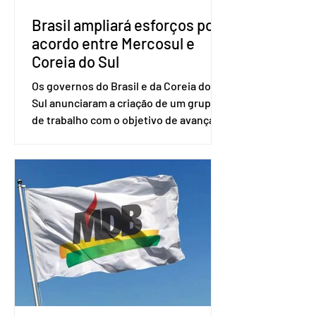
Brasil ampliará esforços por
acordo entre Mercosul e
Coreia do Sul
Os governos do Brasil e da Coreia do
Sul anunciaram a criação de um grupo
de trabalho com o objetivo de avançar
nas negociações entre o país asiático e
o Mercosul. O bloco econômico formado
por Brasil, Argentina, Paraguai e
Uruguai, além de outros países
associados. “Decidimos criar um grupo
de trabalho que vai identificar
sensibilidades dos dois lados e evitar
que elas sejam um empecilho para a
retomada das negociações de um
acordo do Mercosul com a Coreia”,
disse o presiden