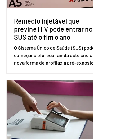
incompatíveis com as obrigações
assumidas pelos Estados Unid
Remédio injetável que
previne HIV pode entrar no
SUS até o fim o ano
O Sistema Único de Saúde (SUS) pode
começar a oferecer ainda este ano uma
nova forma de profilaxia pré-exposição
(PreP), aplicada por injeção, para a
prevenção do HIV. Trata-se do
medicamento carbotegravir, que
impede a replicação do vírus de forma
prolongada e pode ser tomado a cada
dois meses. O pedido de inclusão vai
ser encaminhado pelo Ministério da
Saúde à Comissão Nacional de
Incorporação de Novas Tecnologias no
SUS (Conitec) na semana que vem. A