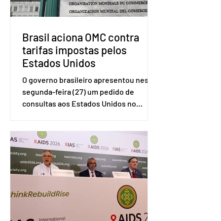
Brasil aciona OMC contra
tarifas impostas pelos
Estados Unidos
O governo brasileiro apresentou nesta
segunda-feira (27) um pedido de
consultas aos Estados Unidos no
sistema de solução de controvérsias da
Organização Mundial do Comércio
(OMC), contestando duas medidas
tarifárias adotadas pelo país norte-
americano com base na Seção 301 da
Lei de Comércio de 1974. Segundo nota
divulgada pelo Ministério das Relações
Exteriores, o Brasil considera que as
tarifas são injustificadas e