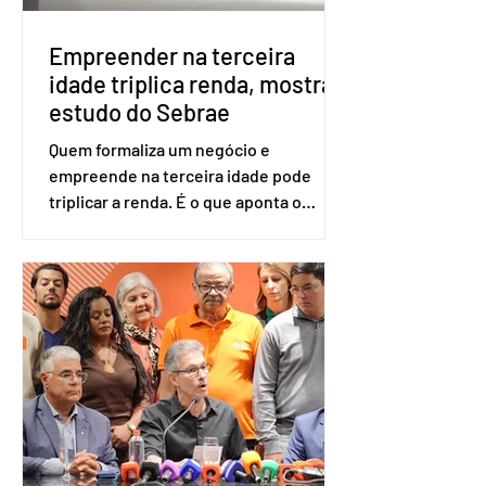
reconh
Empreender na terceira
idade triplica renda, mostra
estudo do Sebrae
Quem formaliza um negócio e
empreende na terceira idade pode
triplicar a renda. É o que aponta o
estudo Empreendedorismo Sênior Sob
a Ótica da Pesquisa Nacional por
Amostra de Domicílio (PNAD Contínua),
do Serviço Brasileiro de Apoio às Micro
e Pequenas Empresas (Sebrae),
realizado a partir de dados do Instituto
Brasileiro de Geografia e Estatística
(IBGE). O estudo do Sebrae mostra que,
no quarto trimestre de 2025, os
empreendedores 60+ formalizados