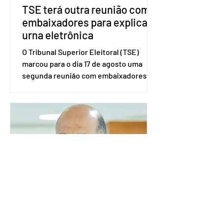
TSE terá outra reunião com
embaixadores para explicar
urna eletrônica
O Tribunal Superior Eleitoral (TSE)
marcou para o dia 17 de agosto uma
segunda reunião com embaixadores,
representantes diplomáticos e
organismos internacionais, a fim de
explicar o funcionamento da urna
eletrônica brasileira, bem como do
sistema eleitoral do país. Segundo o
tribunal, o encontro ocorrerá na sede
do TSE e dará continuidade às ações de
transparência voltadas à comunidade
internacional. Nela, o presidente da
Corte, ministro Kássio Nunes Marques,
voltará a explic