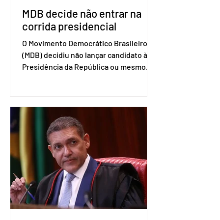
MDB decide não entrar na
corrida presidencial
O Movimento Democrático Brasileiro
(MDB) decidiu não lançar candidato à
Presidência da República ou mesmo
firmar coligações nacionais para as
eleições deste ano. A decisão foi
formalizada em convenção nacional
nesta segunda-feira (27). O partido
decidiu liberar seus diretórios
estaduais para a formação de alianças
no âmbito local. A ideia, segundo o
partido, é focar na eleição de
governadores e deputados estaduais,
além de fortalecer a bancada no
Congresso Nacional, com senad