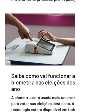
(PreP), aplicada por injeção, para a
prevenção do HIV. Trata-se do
medicamento carbotegravir, que
impede a replicação do vírus de forma
prolongada e pode ser tomado a cada
dois meses. O pedido de inclusão vai
ser encaminhado pelo Ministério da
Saúde à Comissão Nacional de
Incorporação de Novas Tecnologias no
SUS (Conitec) na semana que vem. A
Conitec é um colegiado
Saiba como vai funcionar a
biometria nas eleições deste
ano
A biometria será usada mais uma vez
para votar nas eleições deste ano. A
tecnologia estará disponível em todas