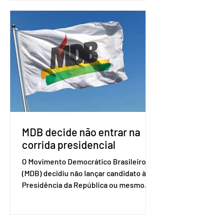
o Mercosul. O bloco econômico formado
por Brasil, Argentina, Paraguai e
Uruguai, além de outros países
associados. “Decidimos criar um grupo
de trabalho que vai identificar
sensibilidades dos dois lados e evitar
que elas sejam um empecilho para a
retomada das negociações de um
acordo do Mercosul com a Coreia”,
disse o presiden
MDB decide não entrar na
corrida presidencial
O Movimento Democrático Brasileiro
(MDB) decidiu não lançar candidato à
Presidência da República ou mesmo
firmar coligações nacionais para as
eleições deste ano. A decisão foi