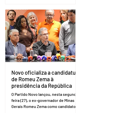
estudo Empreendedorismo Sênior Sob
a Ótica da Pesquisa Nacional por
Amostra de Domicílio (PNAD Contínua),
do Serviço Brasileiro de Apoio às Micro
e Pequenas Empresas (Sebrae),
realizado a partir de dados do Instituto
Brasileiro de Geografia e Estatística
(IBGE). O estudo do Sebrae mostra que,
no quarto trimestre de 2025, os
empreendedores 60+ formalizados
atingiram o maior rendime
Novo oficializa a candidatura
de Romeu Zema à
presidência da República
O Partido Novo lançou, nesta segunda-
feira (27), o ex-governador de Minas
Gerais Romeu Zema como candidato à
presidência da República. A convenção