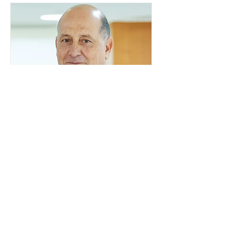
explicar o funcionamento da urna
eletrônica brasileira, bem como do
sistema eleitoral do país. Segundo o
tribunal, o encontro ocorrerá na sede
do TSE e dará continuidade às ações de
transparência voltadas à comunidade
internacional. Nela, o presidente da
Corte, ministro Kássio Nunes Marques,
voltará a explic
Embaixador da Argentina no
Brasil é convocado por
Mauro Vieira
O ministro das Relações Exteriores,
Mauro Vieira, convocou, neste domingo
(26), o embaixador da Argentina no
país, Daniel Raimondi, e transmitiu ao
diplomata estrangeiro a repulsa do