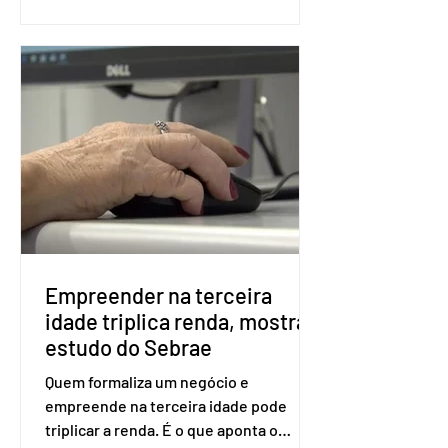
as seções eleitorais do país para evitar
fraudes e garantir a lisura do pleito.
Apesar da requisição, a biometria não é
obrigatória para exercer o direito ao
voto. Se o título estiver regular, o
eleitor pode votar mesmo sem ter
realizado esse cadastro. Neste caso,
será exigido o documento de
identificação para acesso à urna
eletrônica. Se a urna eletrônica não
reconh
Empreender na terceira
idade triplica renda, mostra
estudo do Sebrae
Quem formaliza um negócio e
empreende na terceira idade pode
triplicar a renda. É o que aponta o