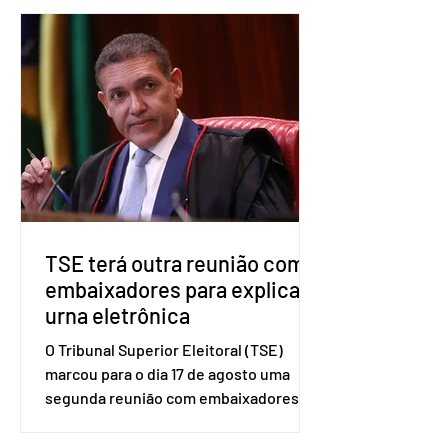
formalizada em convenção nacional
nesta segunda-feira (27). O partido
decidiu liberar seus diretórios
estaduais para a formação de alianças
no âmbito local. A ideia, segundo o
partido, é focar na eleição de
governadores e deputados estaduais,
além de fortalecer a bancada no
Congresso Nacional, com senad
TSE terá outra reunião com
embaixadores para explicar
urna eletrônica
O Tribunal Superior Eleitoral (TSE)
marcou para o dia 17 de agosto uma
segunda reunião com embaixadores,
representantes diplomáticos e
organismos internacionais, a fim de