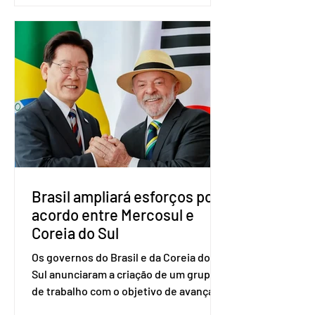
nacional do partido foi realizada em
Brasília. O Novo ainda não definiu quem
vai compor a chapa como candidato a
vice-presidente. A convenção contou
com a presença do presidente nacional
do partido, Eduardo Ribeiro, e do
senador Eduardo Girão, filiado ao Novo
desde fevereiro de 2023. Formado em
administração de empresas pela
Fundaç
Brasil ampliará esforços por
acordo entre Mercosul e
Coreia do Sul
Os governos do Brasil e da Coreia do
Sul anunciaram a criação de um grupo
de trabalho com o objetivo de avançar
nas negociações entre o país asiático e