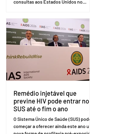
consultas aos Estados Unidos no
sistema de solução de controvérsias da
Organização Mundial do Comércio
(OMC), contestando duas medidas
tarifárias adotadas pelo país norte-
americano com base na Seção 301 da
Lei de Comércio de 1974. Segundo nota
divulgada pelo Ministério das Relações
Exteriores, o Brasil considera que as
tarifas são injustificadas e
incompatíveis com as obrigações
assumidas pelos Estados Unid
Remédio injetável que
previne HIV pode entrar no
SUS até o fim o ano
O Sistema Único de Saúde (SUS) pode
começar a oferecer ainda este ano uma
nova forma de profilaxia pré-exposição