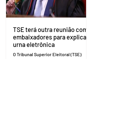
além de fortalecer a bancada no
Congresso Nacional, com senad
TSE terá outra reunião com
embaixadores para explicar
urna eletrônica
O Tribunal Superior Eleitoral (TSE)
marcou para o dia 17 de agosto uma
segunda reunião com embaixadores,
representantes diplomáticos e
organismos internacionais, a fim de
explicar o funcionamento da urna
eletrônica brasileira, bem como do
sistema eleitoral do país. Segundo o
tribunal, o encontro ocorrerá na sede
do TSE e dará continuidade às ações de
transparência voltadas à comunidade