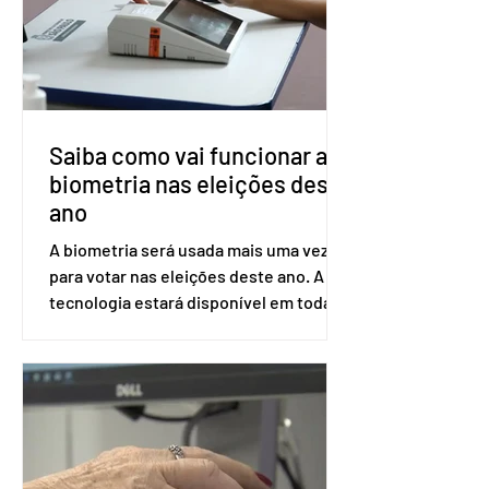
ser encaminhado pelo Ministério da
Saúde à Comissão Nacional de
Incorporação de Novas Tecnologias no
SUS (Conitec) na semana que vem. A
Conitec é um colegiado
Saiba como vai funcionar a
biometria nas eleições deste
ano
A biometria será usada mais uma vez
para votar nas eleições deste ano. A
tecnologia estará disponível em todas
as seções eleitorais do país para evitar
fraudes e garantir a lisura do pleito.
Apesar da requisição, a biometria não é
obrigatória para exercer o direito ao
voto. Se o título estiver regular, o
eleitor pode votar mesmo sem ter
realizado esse cadastro. Neste caso,