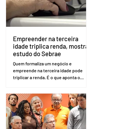
será exigido o documento de
identificação para acesso à urna
eletrônica. Se a urna eletrônica não
reconh
Empreender na terceira
idade triplica renda, mostra
estudo do Sebrae
Quem formaliza um negócio e
empreende na terceira idade pode
triplicar a renda. É o que aponta o
estudo Empreendedorismo Sênior Sob
a Ótica da Pesquisa Nacional por
Amostra de Domicílio (PNAD Contínua),
do Serviço Brasileiro de Apoio às Micro
e Pequenas Empresas (Sebrae),
realizado a partir de dados do Instituto
Brasileiro de Geografia e Estatística