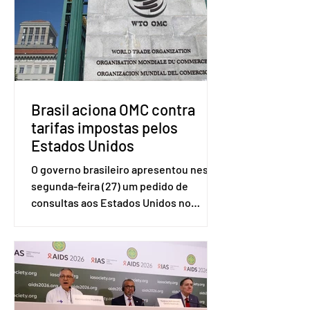
Brasil aciona OMC contra
tarifas impostas pelos
Estados Unidos
O governo brasileiro apresentou nesta
segunda-feira (27) um pedido de
consultas aos Estados Unidos no
sistema de solução de controvérsias da
Organização Mundial do Comércio
(OMC), contestando duas medidas
tarifárias adotadas pelo país norte-
americano com base na Seção 301 da
Lei de Comércio de 1974. Segundo nota