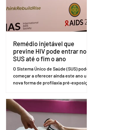
divulgada pelo Ministério das Relações
Exteriores, o Brasil considera que as
tarifas são injustificadas e
incompatíveis com as obrigações
assumidas pelos Estados Unid
Remédio injetável que
previne HIV pode entrar no
SUS até o fim o ano
O Sistema Único de Saúde (SUS) pode
começar a oferecer ainda este ano uma
nova forma de profilaxia pré-exposição
(PreP), aplicada por injeção, para a
prevenção do HIV. Trata-se do
medicamento carbotegravir, que
impede a replicação do vírus de forma
prolongada e pode ser tomado a cada
dois meses. O pedido de inclusão vai