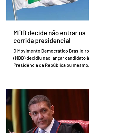
retomada das negociações de um
acordo do Mercosul com a Coreia”,
disse o presiden
MDB decide não entrar na
corrida presidencial
O Movimento Democrático Brasileiro
(MDB) decidiu não lançar candidato à
Presidência da República ou mesmo
firmar coligações nacionais para as
eleições deste ano. A decisão foi
formalizada em convenção nacional
nesta segunda-feira (27). O partido
decidiu liberar seus diretórios
estaduais para a formação de alianças
no âmbito local. A ideia, segundo o
partido, é focar na eleição de
governadores e deputados estaduais,