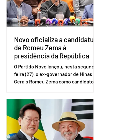
(IBGE). O estudo do Sebrae mostra que,
no quarto trimestre de 2025, os
empreendedores 60+ formalizados
atingiram o maior rendime
Novo oficializa a candidatura
de Romeu Zema à
presidência da República
O Partido Novo lançou, nesta segunda-
feira (27), o ex-governador de Minas
Gerais Romeu Zema como candidato à
presidência da República. A convenção
nacional do partido foi realizada em
Brasília. O Novo ainda não definiu quem
vai compor a chapa como candidato a
vice-presidente. A convenção contou
com a presença do presidente nacional
do partido, Eduardo Ribeiro, e do