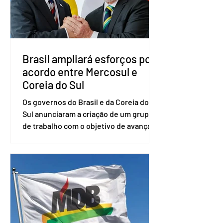
senador Eduardo Girão, filiado ao Novo
desde fevereiro de 2023. Formado em
administração de empresas pela
Fundaç
Brasil ampliará esforços por
acordo entre Mercosul e
Coreia do Sul
Os governos do Brasil e da Coreia do
Sul anunciaram a criação de um grupo
de trabalho com o objetivo de avançar
nas negociações entre o país asiático e
o Mercosul. O bloco econômico formado
por Brasil, Argentina, Paraguai e
Uruguai, além de outros países
associados. “Decidimos criar um grupo
de trabalho que vai identificar
sensibilidades dos dois lados e evitar
que elas sejam um empecilho para a