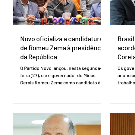
obrigações assumidas pelos Estados
que vem
Unid
Novo oficializa a candidatura
Brasil
de Romeu Zema à presidência
acord
da República
Coreia
O Partido Novo lançou, nesta segunda-
Os gover
feira (27), o ex-governador de Minas
anuncia
Gerais Romeu Zema como candidato à
trabalho
presidência da República. A convenção
negociaç
nacional do partido foi realizada em
Mercosu
Brasília. O Novo ainda não definiu quem
por Bras
vai compor a chapa como candidato a
além de
vice-presidente. A convenção contou
“Decidim
com a presença do presidente nacional
que vai 
do partido, Eduardo Ribeiro, e do senador
dois lad