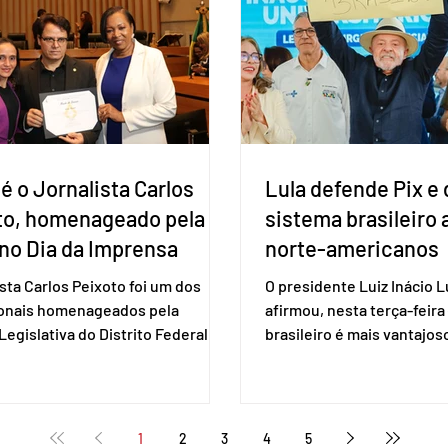
estaduais, além de fortal
ho para a retomada das
no Congresso Nacional, 
ções de um acordo do Mercosul
reia”, disse o presiden
é o Jornalista Carlos
Lula defende Pix e 
to, homenageado pela
sistema brasileiro
no Dia da Imprensa
norte-americanos
ista Carlos Peixoto foi um dos
O presidente Luiz Inácio Lu
ionais homenageados pela
afirmou, nesta terça-feira 
egislativa do Distrito Federal
brasileiro é mais vantajo
a sessão solene realizada em 1º
de empresas estaduniden
, data em que se celebra o Dia da
prestam serviços de pag
a. A homenagem, proposta pela
eletrônico. Em evento em 
 distrital Dra. Jane Klébia,
Lula destacou as vantage
1
2
3
4
5