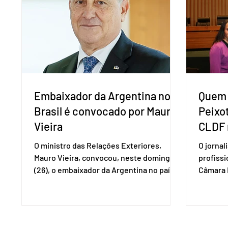
Eduardo Girão, filiado ao Novo desde
empecil
fevereiro de 2023. Formado em
negocia
administração de empresas pela Fundaç
com a Co
Embaixador da Argentina no
Quem 
Brasil é convocado por Mauro
Peixo
Vieira
CLDF 
O ministro das Relações Exteriores,
O jornal
Mauro Vieira, convocou, neste domingo
profiss
(26), o embaixador da Argentina no país,
Câmara L
Daniel Raimondi, e transmitiu ao
durante 
diplomata estrangeiro a repulsa do
de junho
governo brasileiro à fala do presidente
Imprens
argentino Javier Milei, feita durante visita
deputada