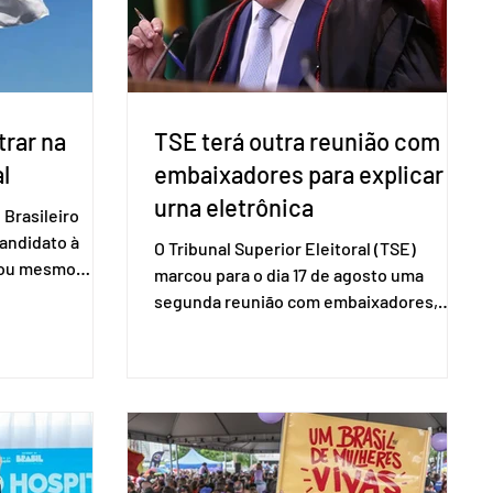
60+ formalizados atingiram o maior
rendime
rar na
TSE terá outra reunião com
l
embaixadores para explicar
urna eletrônica
Brasileiro
candidato à
O Tribunal Superior Eleitoral (TSE)
a ou mesmo
marcou para o dia 17 de agosto uma
s para as
segunda reunião com embaixadores,
são foi
representantes diplomáticos e
 nacional nesta
organismos internacionais, a fim de
ido decidiu
explicar o funcionamento da urna
taduais para a
eletrônica brasileira, bem como do
bito local. A
sistema eleitoral do país. Segundo o
 focar na
tribunal, o encontro ocorrerá na sede do
e deputados
TSE e dará continuidade às ações de