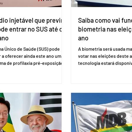
io injetável que previne
Saiba como vai fun
ode entrar no SUS até o
biometria nas elei
ano
ano
ma Único de Saúde (SUS) pode
A biometria será usada ma
 a oferecer ainda este ano uma
votar nas eleições deste a
ma de profilaxia pré-exposição
tecnologia estará disponí
aplicada por injeção, para a
seções eleitorais do país 
o do HIV. Trata-se do
fraudes e garantir a lisura 
ento carbotegravir, que impede
Apesar da requisição, a bi
ação do vírus de forma prolongada
obrigatória para exercer o 
ser tomado a cada dois meses. O
Se o título estiver regular
de inclusão vai ser encaminhado
votar mesmo sem ter real
nistério da Saúde à Comissão
cadastro. Neste caso, será
l de Incorporação de Novas
documento de identificaç
gias no SUS (Conitec) na semana
à urna eletrônica. Se a urn