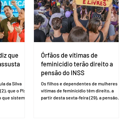
ecer a bancada
transparência voltadas à comunidade
com senad
internacional. Nela, o presidente da
Corte, ministro Kássio Nunes Marques,
voltará a explic
diz que
Órfãos de vítimas de
 assusta
feminicídio terão direito a
pensão do INSS
la da Silva
Os filhos e dependentes de mulheres
(2), que o Pix
vítimas de feminicídio têm direito, a
so que sistemas
partir desta sexta-feira (29), a pensão
ses que
especial do Instituto Nacional do Seguro
amento
Social (INSS). A norma regulamenta a
Catalão (GO),
concessão do benefício no valor de um
ns da
salário-mínimo. De acordo com a norma,