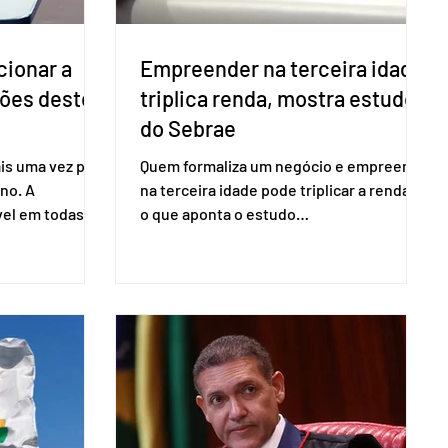
cionar a
Empreender na terceira idade
ções deste
triplica renda, mostra estudo
do Sebrae
is uma vez para
Quem formaliza um negócio e empreende
no. A
na terceira idade pode triplicar a renda. É
vel em todas as
o que aponta o estudo
para evitar
Empreendedorismo Sênior Sob a Ótica da
do pleito.
Pesquisa Nacional por Amostra de
ometria não é
Domicílio (PNAD Contínua), do Serviço
direito ao voto.
Brasileiro de Apoio às Micro e Pequenas
, o eleitor pode
Empresas (Sebrae), realizado a partir de
izado esse
dados do Instituto Brasileiro de
 exigido o
Geografia e Estatística (IBGE). O estudo
ão para acesso
do Sebrae mostra que, no quarto
a eletrônica
trimestre de 2025, os empreendedores