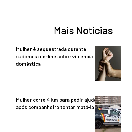
do chefe de Estado a São Paulo. “Não há
reconhe
precedentes de um presidente
desempe
estrangeiro que, em território nacional,
comunica
enfeixe agressões e ofensas ao Chefe de
Entorno,
Mais Notícias
Estado, às instituições democráticas,
a cidada
inclusive ao Poder Judic
democra
consoli
Mulher é sequestrada durante
audiência on-line sobre violência
doméstica
Mulher corre 4 km para pedir ajuda
após companheiro tentar matá-la