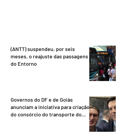
e que o Brasil
têm direito à pensão os menores de 18
mo “uma
anos em situação de vulnerabilidade
O Escritório do
social cuja renda familiar per capita seja
 dos Estados
igual ou inferior a um quarto do salário-
istema de
mínimo. Além dos filhos biológicos,
iado pelo
poderão receber o
(ANTT) suspendeu, por seis
meses, o reajuste das passagens
do Entorno
Governos do DF e de Goiás
anunciam a iniciativa para criação
do consórcio do transporte do
Entorno.