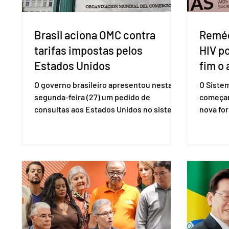
Brasil aciona OMC contra
Reméd
tarifas impostas pelos
HIV p
Estados Unidos
fim o 
O governo brasileiro apresentou nesta
O Siste
segunda-feira (27) um pedido de
começar
consultas aos Estados Unidos no sistema
nova for
de solução de controvérsias da
(PreP), 
Organização Mundial do Comércio (OMC),
prevençã
contestando duas medidas tarifárias
medicam
adotadas pelo país norte-americano com
a replic
base na Seção 301 da Lei de Comércio de
e pode 
1974. Segundo nota divulgada pelo
pedido 
Ministério das Relações Exteriores, o
pelo Mi
Brasil considera que as tarifas são
Naciona
injustificadas e incompatíveis com as
Tecnolo