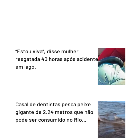
ceu personalidades que
tecnologia nacional e diss
nham relevantes serviços à
não aceita ser tratado co
ção no Distrito Federal e
republiqueta de banana”. 
 contribuindo para a informação,
Representante Comercial
nia e o fortalecimento da
Unidos (USTR) atacou o s
cia. Com uma trajetória
pagamento instantâneo cr
dad
Banco Cen
“Estou viva”, disse mulher
resgatada 40 horas após acidente
em lago.
Casal de dentistas pesca peixe
gigante de 2,24 metros que não
pode ser consumido no Rio
Araguaia