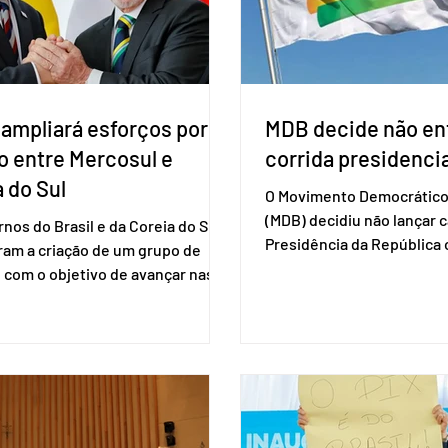
. A Conitec é um colegiado
não reconh
 ampliará esforços por
MDB decide não ent
o entre Mercosul e
corrida presidencia
 do Sul
O Movimento Democrático 
(MDB) decidiu não lançar 
nos do Brasil e da Coreia do Sul
Presidência da Repúblic
ram a criação de um grupo de
firmar coligações nacionai
 com o objetivo de avançar nas
eleições deste ano. A deci
ões entre o país asiático e o
formalizada em convenção
l. O bloco econômico formado
segunda-feira (27). O part
il, Argentina, Paraguai e Uruguai,
liberar seus diretórios es
 outros países associados.
formação de alianças no âm
os criar um grupo de trabalho
ideia, segundo o partido, é
identificar sensibilidades dos
eleição de governadores 
os e evitar que elas sejam um