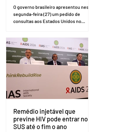
O governo brasileiro apresentou nesta
segunda-feira (27) um pedido de
consultas aos Estados Unidos no
sistema de solução de controvérsias da
Organização Mundial do Comércio
(OMC), contestando duas medidas
tarifárias adotadas pelo país norte-
americano com base na Seção 301 da
Lei de Comércio de 1974. Segundo nota
divulgada pelo Ministério das Relações
Exteriores, o Brasil considera que as
tarifas são injustificadas e
incompatíveis com as obrigações
assumidas pelos Estados Unid
Remédio injetável que
previne HIV pode entrar no
SUS até o fim o ano