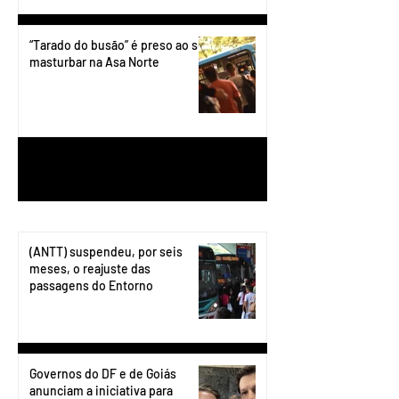
“Tarado do busão” é preso ao se
masturbar na Asa Norte
1
/
199
(ANTT) suspendeu, por seis
meses, o reajuste das
passagens do Entorno
Governos do DF e de Goiás
anunciam a iniciativa para