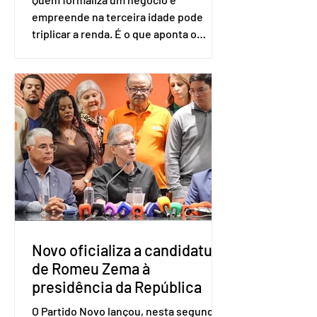
empreende na terceira idade pode
triplicar a renda. É o que aponta o
estudo Empreendedorismo Sênior Sob
a Ótica da Pesquisa Nacional por
Amostra de Domicílio (PNAD Contínua),
do Serviço Brasileiro de Apoio às Micro
e Pequenas Empresas (Sebrae),
realizado a partir de dados do Instituto
Brasileiro de Geografia e Estatística
(IBGE). O estudo do Sebrae mostra que,
no quarto trimestre de 2025, os
empreendedores 60+ formalizados
atingiram o maior rendime
Novo oficializa a candidatura
de Romeu Zema à
presidência da República
O Partido Novo lançou, nesta segunda-