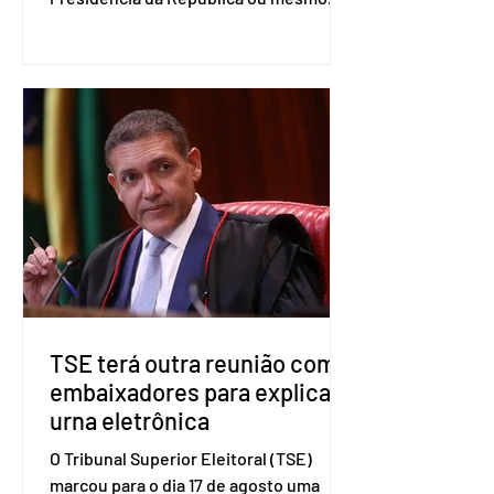
firmar coligações nacionais para as
eleições deste ano. A decisão foi
formalizada em convenção nacional
nesta segunda-feira (27). O partido
decidiu liberar seus diretórios
estaduais para a formação de alianças
no âmbito local. A ideia, segundo o
partido, é focar na eleição de
governadores e deputados estaduais,
além de fortalecer a bancada no
Congresso Nacional, com senad
TSE terá outra reunião com
embaixadores para explicar
urna eletrônica
O Tribunal Superior Eleitoral (TSE)
marcou para o dia 17 de agosto uma