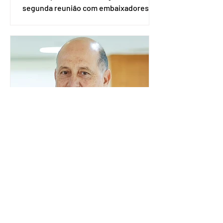
segunda reunião com embaixadores,
representantes diplomáticos e
organismos internacionais, a fim de
explicar o funcionamento da urna
eletrônica brasileira, bem como do
sistema eleitoral do país. Segundo o
tribunal, o encontro ocorrerá na sede
do TSE e dará continuidade às ações de
transparência voltadas à comunidade
internacional. Nela, o presidente da
Corte, ministro Kássio Nunes Marques,
voltará a explic
Embaixador da Argentina no
Brasil é convocado por
Mauro Vieira
O ministro das Relações Exteriores,
Mauro Vieira, convocou, neste domingo