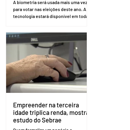
A biometria será usada mais uma vez
para votar nas eleições deste ano. A
tecnologia estará disponível em todas
as seções eleitorais do país para evitar
fraudes e garantir a lisura do pleito.
Apesar da requisição, a biometria não é
obrigatória para exercer o direito ao
voto. Se o título estiver regular, o
eleitor pode votar mesmo sem ter
realizado esse cadastro. Neste caso,
será exigido o documento de
identificação para acesso à urna
eletrônica. Se a urna eletrônica não
reconh
Empreender na terceira
idade triplica renda, mostra
estudo do Sebrae
Quem formaliza um negócio e