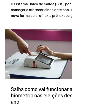
O Sistema Único de Saúde (SUS) pode
começar a oferecer ainda este ano uma
nova forma de profilaxia pré-exposição
(PreP), aplicada por injeção, para a
prevenção do HIV. Trata-se do
medicamento carbotegravir, que
impede a replicação do vírus de forma
prolongada e pode ser tomado a cada
dois meses. O pedido de inclusão vai
ser encaminhado pelo Ministério da
Saúde à Comissão Nacional de
Incorporação de Novas Tecnologias no
SUS (Conitec) na semana que vem. A
Conitec é um colegiado
Saiba como vai funcionar a
biometria nas eleições deste
ano