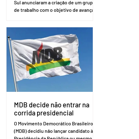
Sul anunciaram a criação de um grupo
de trabalho com o objetivo de avançar
nas negociações entre o país asiático e
o Mercosul. O bloco econômico formado
por Brasil, Argentina, Paraguai e
Uruguai, além de outros países
associados. “Decidimos criar um grupo
de trabalho que vai identificar
sensibilidades dos dois lados e evitar
que elas sejam um empecilho para a
retomada das negociações de um
acordo do Mercosul com a Coreia”,
disse o presiden
MDB decide não entrar na
corrida presidencial
O Movimento Democrático Brasileiro
(MDB) decidiu não lançar candidato à
Presidência da República ou mesmo