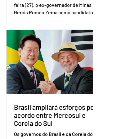
feira (27), o ex-governador de Minas
Gerais Romeu Zema como candidato à
presidência da República. A convenção
nacional do partido foi realizada em
Brasília. O Novo ainda não definiu quem
vai compor a chapa como candidato a
vice-presidente. A convenção contou
com a presença do presidente nacional
do partido, Eduardo Ribeiro, e do
senador Eduardo Girão, filiado ao Novo
desde fevereiro de 2023. Formado em
administração de empresas pela
Fundaç
Brasil ampliará esforços por
acordo entre Mercosul e
Coreia do Sul
Os governos do Brasil e da Coreia do