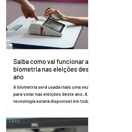
prolongada e pode ser tomado a cada
dois meses. O pedido de inclusão vai
ser encaminhado pelo Ministério da
Saúde à Comissão Nacional de
Incorporação de Novas Tecnologias no
SUS (Conitec) na semana que vem. A
Conitec é um colegiado
Saiba como vai funcionar a
biometria nas eleições deste
ano
A biometria será usada mais uma vez
para votar nas eleições deste ano. A
tecnologia estará disponível em todas
as seções eleitorais do país para evitar
fraudes e garantir a lisura do pleito.
Apesar da requisição, a biometria não é
obrigatória para exercer o direito ao