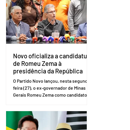
e Pequenas Empresas (Sebrae),
realizado a partir de dados do Instituto
Brasileiro de Geografia e Estatística
(IBGE). O estudo do Sebrae mostra que,
no quarto trimestre de 2025, os
empreendedores 60+ formalizados
atingiram o maior rendime
Novo oficializa a candidatura
de Romeu Zema à
presidência da República
O Partido Novo lançou, nesta segunda-
feira (27), o ex-governador de Minas
Gerais Romeu Zema como candidato à
presidência da República. A convenção
nacional do partido foi realizada em
Brasília. O Novo ainda não definiu quem
vai compor a chapa como candidato a
vice-presidente. A convenção contou