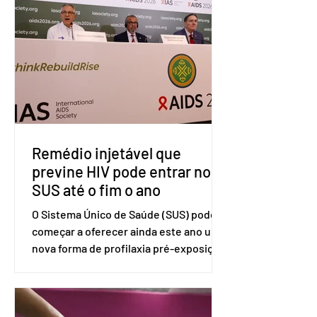
tarifárias adotadas pelo país norte-
americano com base na Seção 301 da
Lei de Comércio de 1974. Segundo nota
divulgada pelo Ministério das Relações
Exteriores, o Brasil considera que as
tarifas são injustificadas e
incompatíveis com as obrigações
assumidas pelos Estados Unid
Remédio injetável que
previne HIV pode entrar no
SUS até o fim o ano
O Sistema Único de Saúde (SUS) pode
começar a oferecer ainda este ano uma
nova forma de profilaxia pré-exposição
(PreP), aplicada por injeção, para a
prevenção do HIV. Trata-se do
medicamento carbotegravir, que
impede a replicação do vírus de forma