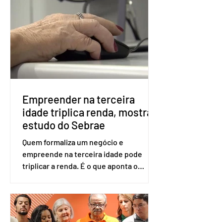
voto. Se o título estiver regular, o
eleitor pode votar mesmo sem ter
realizado esse cadastro. Neste caso,
será exigido o documento de
identificação para acesso à urna
eletrônica. Se a urna eletrônica não
reconh
Empreender na terceira
idade triplica renda, mostra
estudo do Sebrae
Quem formaliza um negócio e
empreende na terceira idade pode
triplicar a renda. É o que aponta o
estudo Empreendedorismo Sênior Sob
a Ótica da Pesquisa Nacional por
Amostra de Domicílio (PNAD Contínua),
do Serviço Brasileiro de Apoio às Micro