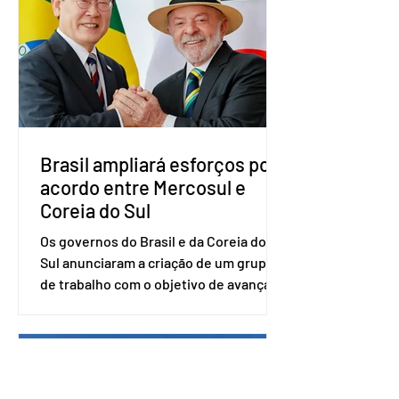
com a presença do presidente nacional
do partido, Eduardo Ribeiro, e do
senador Eduardo Girão, filiado ao Novo
desde fevereiro de 2023. Formado em
administração de empresas pela
Fundaç
Brasil ampliará esforços por
acordo entre Mercosul e
Coreia do Sul
Os governos do Brasil e da Coreia do
Sul anunciaram a criação de um grupo
de trabalho com o objetivo de avançar
nas negociações entre o país asiático e
o Mercosul. O bloco econômico formado
por Brasil, Argentina, Paraguai e
Uruguai, além de outros países
associados. “Decidimos criar um grupo