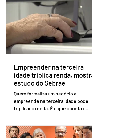
obrigatória para exercer o direito ao
voto. Se o título estiver regular, o
eleitor pode votar mesmo sem ter
realizado esse cadastro. Neste caso,
será exigido o documento de
identificação para acesso à urna
eletrônica. Se a urna eletrônica não
reconh
Empreender na terceira
idade triplica renda, mostra
estudo do Sebrae
Quem formaliza um negócio e
empreende na terceira idade pode
triplicar a renda. É o que aponta o
estudo Empreendedorismo Sênior Sob
a Ótica da Pesquisa Nacional por
Amostra de Domicílio (PNAD Contínua),
do Serviço Brasileiro de Apoio às Micro