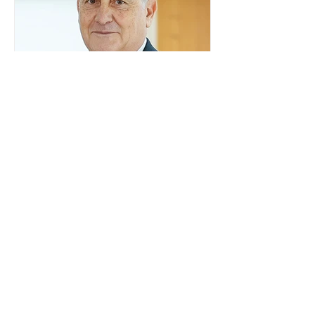
tribunal, o encontro ocorrerá na sede
do TSE e dará continuidade às ações de
transparência voltadas à comunidade
internacional. Nela, o presidente da
Corte, ministro Kássio Nunes Marques,
voltará a explic
Embaixador da Argentina no
Brasil é convocado por
Mauro Vieira
O ministro das Relações Exteriores,
Mauro Vieira, convocou, neste domingo
(26), o embaixador da Argentina no
país, Daniel Raimondi, e transmitiu ao
diplomata estrangeiro a repulsa do
governo brasileiro à fala do presidente
argentino Javier Milei, feita durante
visita do chefe de Estado a São Paulo.