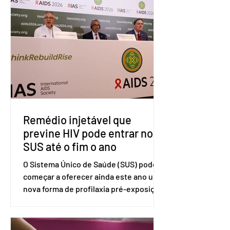
tarifárias adotadas pelo país norte-
americano com base na Seção 301 da
Lei de Comércio de 1974. Segundo nota
divulgada pelo Ministério das Relações
Exteriores, o Brasil considera que as
tarifas são injustificadas e
incompatíveis com as obrigações
assumidas pelos Estados Unid
Remédio injetável que
previne HIV pode entrar no
SUS até o fim o ano
O Sistema Único de Saúde (SUS) pode
começar a oferecer ainda este ano uma
nova forma de profilaxia pré-exposição
(PreP), aplicada por injeção, para a
prevenção do HIV. Trata-se do
medicamento carbotegravir, que