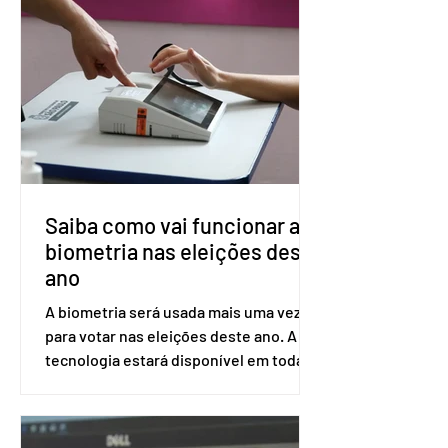
impede a replicação do vírus de forma
prolongada e pode ser tomado a cada
dois meses. O pedido de inclusão vai
ser encaminhado pelo Ministério da
Saúde à Comissão Nacional de
Incorporação de Novas Tecnologias no
SUS (Conitec) na semana que vem. A
Conitec é um colegiado
Saiba como vai funcionar a
biometria nas eleições deste
ano
A biometria será usada mais uma vez
para votar nas eleições deste ano. A
tecnologia estará disponível em todas
as seções eleitorais do país para evitar
fraudes e garantir a lisura do pleito.
Apesar da requisição, a biometria não é