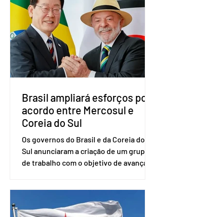
vice-presidente. A convenção contou
com a presença do presidente nacional
do partido, Eduardo Ribeiro, e do
senador Eduardo Girão, filiado ao Novo
desde fevereiro de 2023. Formado em
administração de empresas pela
Fundaç
Brasil ampliará esforços por
acordo entre Mercosul e
Coreia do Sul
Os governos do Brasil e da Coreia do
Sul anunciaram a criação de um grupo
de trabalho com o objetivo de avançar
nas negociações entre o país asiático e
o Mercosul. O bloco econômico formado
por Brasil, Argentina, Paraguai e
Uruguai, além de outros países