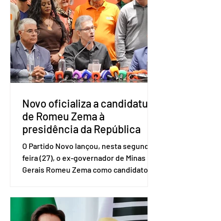
e Pequenas Empresas (Sebrae),
realizado a partir de dados do Instituto
Brasileiro de Geografia e Estatística
(IBGE). O estudo do Sebrae mostra que,
no quarto trimestre de 2025, os
empreendedores 60+ formalizados
atingiram o maior rendime
Novo oficializa a candidatura
de Romeu Zema à
presidência da República
O Partido Novo lançou, nesta segunda-
feira (27), o ex-governador de Minas
Gerais Romeu Zema como candidato à
presidência da República. A convenção
nacional do partido foi realizada em
Brasília. O Novo ainda não definiu quem
vai compor a chapa como candidato a