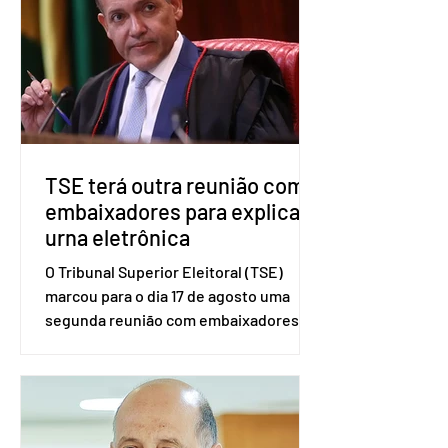
no âmbito local. A ideia, segundo o
partido, é focar na eleição de
governadores e deputados estaduais,
além de fortalecer a bancada no
Congresso Nacional, com senad
TSE terá outra reunião com
embaixadores para explicar
urna eletrônica
O Tribunal Superior Eleitoral (TSE)
marcou para o dia 17 de agosto uma
segunda reunião com embaixadores,
representantes diplomáticos e
organismos internacionais, a fim de
explicar o funcionamento da urna
eletrônica brasileira, bem como do
sistema eleitoral do país. Segundo o