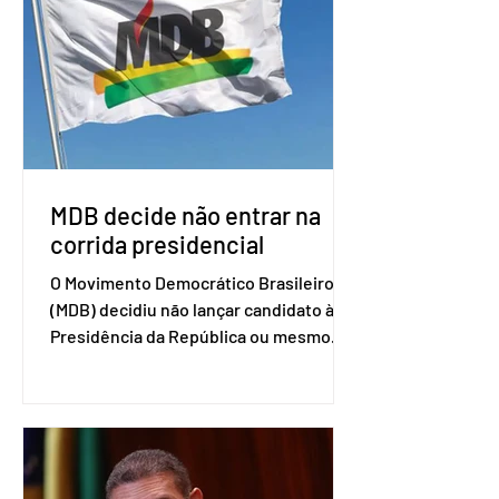
associados. “Decidimos criar um grupo
de trabalho que vai identificar
sensibilidades dos dois lados e evitar
que elas sejam um empecilho para a
retomada das negociações de um
acordo do Mercosul com a Coreia”,
disse o presiden
MDB decide não entrar na
corrida presidencial
O Movimento Democrático Brasileiro
(MDB) decidiu não lançar candidato à
Presidência da República ou mesmo
firmar coligações nacionais para as
eleições deste ano. A decisão foi
formalizada em convenção nacional
nesta segunda-feira (27). O partido
decidiu liberar seus diretórios
estaduais para a formação de alianças