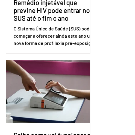
Remédio injetável que
previne HIV pode entrar no
SUS até o fim o ano
O Sistema Único de Saúde (SUS) pode
começar a oferecer ainda este ano uma
nova forma de profilaxia pré-exposição
(PreP), aplicada por injeção, para a
prevenção do HIV. Trata-se do
medicamento carbotegravir, que
impede a replicação do vírus de forma
prolongada e pode ser tomado a cada
dois meses. O pedido de inclusão vai
ser encaminhado pelo Ministério da
Saúde à Comissão Nacional de
Incorporação de Novas Tecnologias no
SUS (Conitec) na semana que vem. A
Conitec é um colegiado
Saiba como vai funcionar a