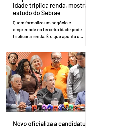
idade triplica renda, mostra
estudo do Sebrae
Quem formaliza um negócio e
empreende na terceira idade pode
triplicar a renda. É o que aponta o
estudo Empreendedorismo Sênior Sob
a Ótica da Pesquisa Nacional por
Amostra de Domicílio (PNAD Contínua),
do Serviço Brasileiro de Apoio às Micro
e Pequenas Empresas (Sebrae),
realizado a partir de dados do Instituto
Brasileiro de Geografia e Estatística
(IBGE). O estudo do Sebrae mostra que,
no quarto trimestre de 2025, os
empreendedores 60+ formalizados
atingiram o maior rendime
Novo oficializa a candidatura