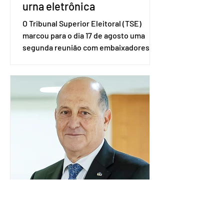
urna eletrônica
O Tribunal Superior Eleitoral (TSE)
marcou para o dia 17 de agosto uma
segunda reunião com embaixadores,
representantes diplomáticos e
organismos internacionais, a fim de
explicar o funcionamento da urna
eletrônica brasileira, bem como do
sistema eleitoral do país. Segundo o
tribunal, o encontro ocorrerá na sede
do TSE e dará continuidade às ações de
transparência voltadas à comunidade
internacional. Nela, o presidente da
Corte, ministro Kássio Nunes Marques,
voltará a explic
Embaixador da Argentina no
Brasil é convocado por