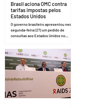
Brasil aciona OMC contra
tarifas impostas pelos
Estados Unidos
O governo brasileiro apresentou nesta
segunda-feira (27) um pedido de
consultas aos Estados Unidos no
sistema de solução de controvérsias da
Organização Mundial do Comércio
(OMC), contestando duas medidas
tarifárias adotadas pelo país norte-
americano com base na Seção 301 da
Lei de Comércio de 1974. Segundo nota
divulgada pelo Ministério das Relações
Exteriores, o Brasil considera que as
tarifas são injustificadas e
incompatíveis com as obrigações
assumidas pelos Estados Unid