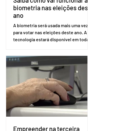
biometria nas eleições deste
ano
A biometria será usada mais uma vez
para votar nas eleições deste ano. A
tecnologia estará disponível em todas
as seções eleitorais do país para evitar
fraudes e garantir a lisura do pleito.
Apesar da requisição, a biometria não é
obrigatória para exercer o direito ao
voto. Se o título estiver regular, o
eleitor pode votar mesmo sem ter
realizado esse cadastro. Neste caso,
será exigido o documento de
identificação para acesso à urna
eletrônica. Se a urna eletrônica não
reconh
Empreender na terceira