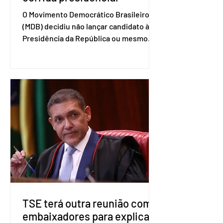
O Movimento Democrático Brasileiro
(MDB) decidiu não lançar candidato à
Presidência da República ou mesmo
firmar coligações nacionais para as
eleições deste ano. A decisão foi
formalizada em convenção nacional
nesta segunda-feira (27). O partido
decidiu liberar seus diretórios
estaduais para a formação de alianças
no âmbito local. A ideia, segundo o
partido, é focar na eleição de
governadores e deputados estaduais,
além de fortalecer a bancada no
Congresso Nacional, com senad
TSE terá outra reunião com
embaixadores para explicar