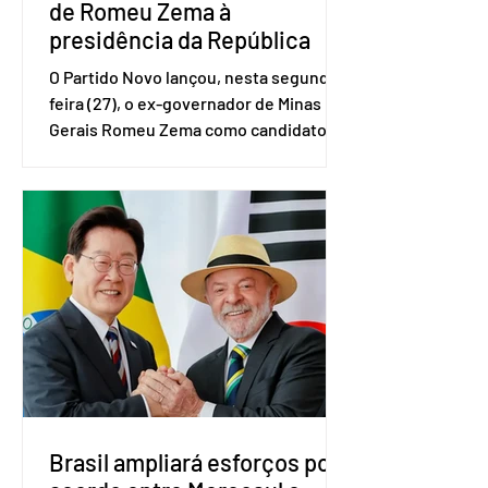
de Romeu Zema à
presidência da República
O Partido Novo lançou, nesta segunda-
feira (27), o ex-governador de Minas
Gerais Romeu Zema como candidato à
presidência da República. A convenção
nacional do partido foi realizada em
Brasília. O Novo ainda não definiu quem
vai compor a chapa como candidato a
vice-presidente. A convenção contou
com a presença do presidente nacional
do partido, Eduardo Ribeiro, e do
senador Eduardo Girão, filiado ao Novo
desde fevereiro de 2023. Formado em
administração de empresas pela
Fundaç
Brasil ampliará esforços por