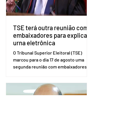
além de fortalecer a bancada no
Congresso Nacional, com senad
TSE terá outra reunião com
embaixadores para explicar
urna eletrônica
O Tribunal Superior Eleitoral (TSE)
marcou para o dia 17 de agosto uma
segunda reunião com embaixadores,
representantes diplomáticos e
organismos internacionais, a fim de
explicar o funcionamento da urna
eletrônica brasileira, bem como do
sistema eleitoral do país. Segundo o
tribunal, o encontro ocorrerá na sede
do TSE e dará continuidade às ações de
transparência voltadas à comunidade
internacional. Nela, o presidente da