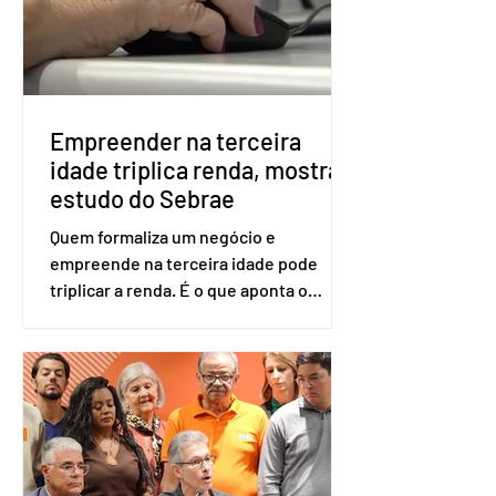
será exigido o documento de
identificação para acesso à urna
eletrônica. Se a urna eletrônica não
reconh
Empreender na terceira
idade triplica renda, mostra
estudo do Sebrae
Quem formaliza um negócio e
empreende na terceira idade pode
triplicar a renda. É o que aponta o
estudo Empreendedorismo Sênior Sob
a Ótica da Pesquisa Nacional por
Amostra de Domicílio (PNAD Contínua),
do Serviço Brasileiro de Apoio às Micro
e Pequenas Empresas (Sebrae),
realizado a partir de dados do Instituto
Brasileiro de Geografia e Estatística