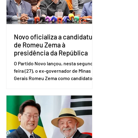
(IBGE). O estudo do Sebrae mostra que,
no quarto trimestre de 2025, os
empreendedores 60+ formalizados
atingiram o maior rendime
Novo oficializa a candidatura
de Romeu Zema à
presidência da República
O Partido Novo lançou, nesta segunda-
feira (27), o ex-governador de Minas
Gerais Romeu Zema como candidato à
presidência da República. A convenção
nacional do partido foi realizada em
Brasília. O Novo ainda não definiu quem
vai compor a chapa como candidato a
vice-presidente. A convenção contou
com a presença do presidente nacional
do partido, Eduardo Ribeiro, e do
senador Eduardo Girão, filiado ao Novo