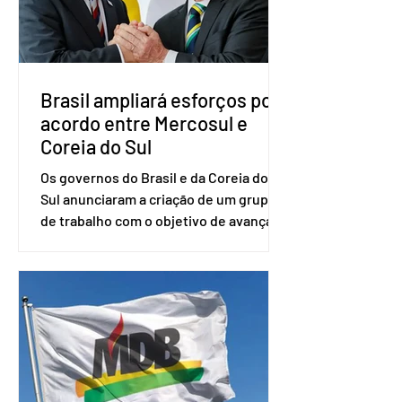
desde fevereiro de 2023. Formado em
administração de empresas pela
Fundaç
Brasil ampliará esforços por
acordo entre Mercosul e
Coreia do Sul
Os governos do Brasil e da Coreia do
Sul anunciaram a criação de um grupo
de trabalho com o objetivo de avançar
nas negociações entre o país asiático e
o Mercosul. O bloco econômico formado
por Brasil, Argentina, Paraguai e
Uruguai, além de outros países
associados. “Decidimos criar um grupo
de trabalho que vai identificar
sensibilidades dos dois lados e evitar
que elas sejam um empecilho para a