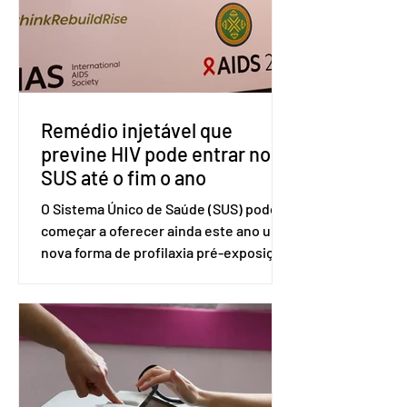
divulgada pelo Ministério das Relações
Exteriores, o Brasil considera que as
tarifas são injustificadas e
incompatíveis com as obrigações
assumidas pelos Estados Unid
Remédio injetável que
previne HIV pode entrar no
SUS até o fim o ano
O Sistema Único de Saúde (SUS) pode
começar a oferecer ainda este ano uma
nova forma de profilaxia pré-exposição
(PreP), aplicada por injeção, para a
prevenção do HIV. Trata-se do
medicamento carbotegravir, que
impede a replicação do vírus de forma
prolongada e pode ser tomado a cada
dois meses. O pedido de inclusão vai
ser encaminhado pelo Ministério da