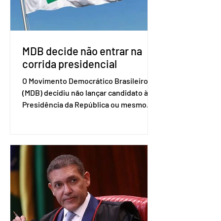
retomada das negociações de um
acordo do Mercosul com a Coreia”,
disse o presiden
MDB decide não entrar na
corrida presidencial
O Movimento Democrático Brasileiro
(MDB) decidiu não lançar candidato à
Presidência da República ou mesmo
firmar coligações nacionais para as
eleições deste ano. A decisão foi
formalizada em convenção nacional
nesta segunda-feira (27). O partido
decidiu liberar seus diretórios
estaduais para a formação de alianças
no âmbito local. A ideia, segundo o
partido, é focar na eleição de
governadores e deputados estaduais,