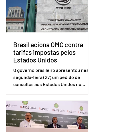
Brasil aciona OMC contra
tarifas impostas pelos
Estados Unidos
O governo brasileiro apresentou nesta
segunda-feira (27) um pedido de
consultas aos Estados Unidos no
sistema de solução de controvérsias da
Organização Mundial do Comércio
(OMC), contestando duas medidas
tarifárias adotadas pelo país norte-
americano com base na Seção 301 da
Lei de Comércio de 1974. Segundo nota