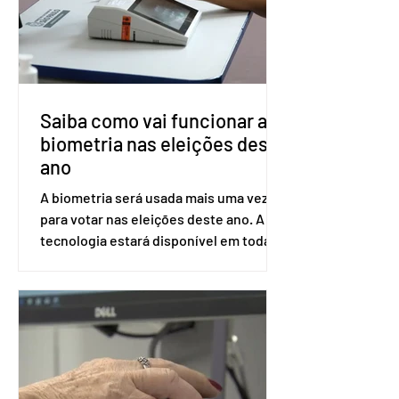
Saúde à Comissão Nacional de
Incorporação de Novas Tecnologias no
SUS (Conitec) na semana que vem. A
Conitec é um colegiado
Saiba como vai funcionar a
biometria nas eleições deste
ano
A biometria será usada mais uma vez
para votar nas eleições deste ano. A
tecnologia estará disponível em todas
as seções eleitorais do país para evitar
fraudes e garantir a lisura do pleito.
Apesar da requisição, a biometria não é
obrigatória para exercer o direito ao
voto. Se o título estiver regular, o
eleitor pode votar mesmo sem ter
realizado esse cadastro. Neste caso,