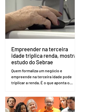
voto. Se o título estiver regular, o
eleitor pode votar mesmo sem ter
realizado esse cadastro. Neste caso,
será exigido o documento de
identificação para acesso à urna
eletrônica. Se a urna eletrônica não
reconh
Empreender na terceira
idade triplica renda, mostra
estudo do Sebrae
Quem formaliza um negócio e
empreende na terceira idade pode
triplicar a renda. É o que aponta o
estudo Empreendedorismo Sênior Sob
a Ótica da Pesquisa Nacional por
Amostra de Domicílio (PNAD Contínua),
do Serviço Brasileiro de Apoio às Micro