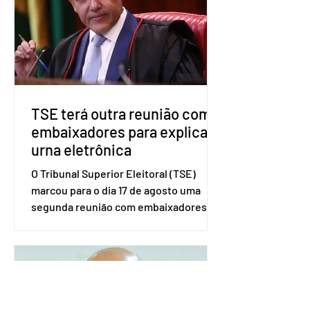
no âmbito local. A ideia, segundo o
partido, é focar na eleição de
governadores e deputados estaduais,
além de fortalecer a bancada no
Congresso Nacional, com senad
TSE terá outra reunião com
embaixadores para explicar
urna eletrônica
O Tribunal Superior Eleitoral (TSE)
marcou para o dia 17 de agosto uma
segunda reunião com embaixadores,
representantes diplomáticos e
organismos internacionais, a fim de
explicar o funcionamento da urna
eletrônica brasileira, bem como do
sistema eleitoral do país. Segundo o
tribunal, o encontro ocorrerá na sede