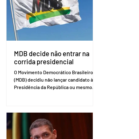
de trabalho que vai identificar
sensibilidades dos dois lados e evitar
que elas sejam um empecilho para a
retomada das negociações de um
acordo do Mercosul com a Coreia”,
disse o presiden
MDB decide não entrar na
corrida presidencial
O Movimento Democrático Brasileiro
(MDB) decidiu não lançar candidato à
Presidência da República ou mesmo
firmar coligações nacionais para as
eleições deste ano. A decisão foi
formalizada em convenção nacional
nesta segunda-feira (27). O partido
decidiu liberar seus diretórios
estaduais para a formação de alianças