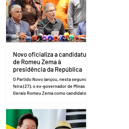
e Pequenas Empresas (Sebrae),
realizado a partir de dados do Instituto
Brasileiro de Geografia e Estatística
(IBGE). O estudo do Sebrae mostra que,
no quarto trimestre de 2025, os
empreendedores 60+ formalizados
atingiram o maior rendime
Novo oficializa a candidatura
de Romeu Zema à
presidência da República
O Partido Novo lançou, nesta segunda-
feira (27), o ex-governador de Minas
Gerais Romeu Zema como candidato à
presidência da República. A convenção
nacional do partido foi realizada em
Brasília. O Novo ainda não definiu quem
vai compor a chapa como candidato a
vice-presidente. A convenção contou