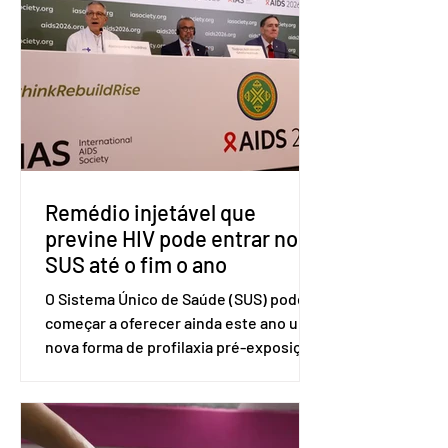
tarifárias adotadas pelo país norte-
americano com base na Seção 301 da
Lei de Comércio de 1974. Segundo nota
divulgada pelo Ministério das Relações
Exteriores, o Brasil considera que as
tarifas são injustificadas e
incompatíveis com as obrigações
assumidas pelos Estados Unid
Remédio injetável que
previne HIV pode entrar no
SUS até o fim o ano
O Sistema Único de Saúde (SUS) pode
começar a oferecer ainda este ano uma
nova forma de profilaxia pré-exposição
(PreP), aplicada por injeção, para a
prevenção do HIV. Trata-se do
medicamento carbotegravir, que
impede a replicação do vírus de forma