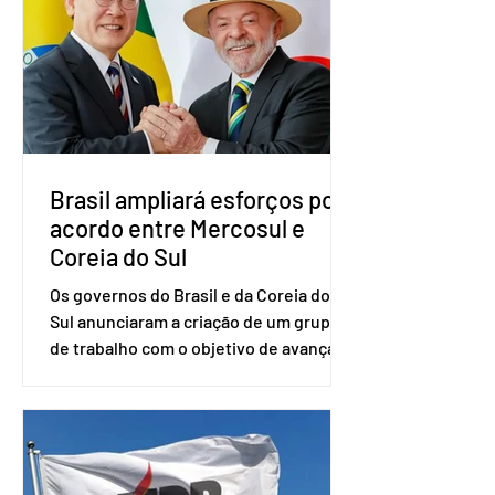
com a presença do presidente nacional
do partido, Eduardo Ribeiro, e do
senador Eduardo Girão, filiado ao Novo
desde fevereiro de 2023. Formado em
administração de empresas pela
Fundaç
Brasil ampliará esforços por
acordo entre Mercosul e
Coreia do Sul
Os governos do Brasil e da Coreia do
Sul anunciaram a criação de um grupo
de trabalho com o objetivo de avançar
nas negociações entre o país asiático e
o Mercosul. O bloco econômico formado
por Brasil, Argentina, Paraguai e
Uruguai, além de outros países
associados. “Decidimos criar um grupo