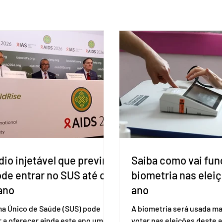
io injetável que previne
Saiba como vai fun
ode entrar no SUS até o
biometria nas elei
ano
ano
ma Único de Saúde (SUS) pode
A biometria será usada ma
 a oferecer ainda este ano uma
votar nas eleições deste a