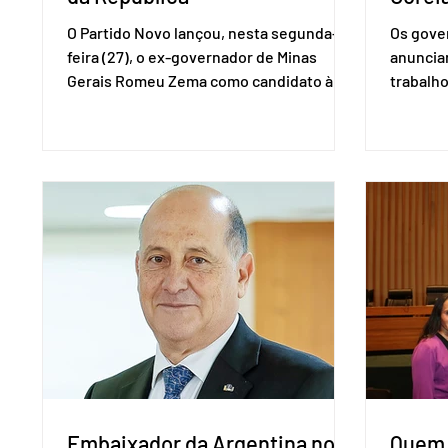
O Partido Novo lançou, nesta segunda-
Os gover
feira (27), o ex-governador de Minas
anuncia
Gerais Romeu Zema como candidato à
trabalho
presidência da República. A convenção
negociaç
nacional do partido foi realizada em
Mercosu
Brasília. O Novo ainda não definiu quem
por Bras
vai compor a chapa como candidato a
além de
vice-presidente. A convenção contou
“Decidim
com a presença do presidente nacional
que vai 
do partido, Eduardo Ribeiro, e do senador
dois lad
Eduardo Girão, filiado ao Novo desde
empecil
fevereiro de 2023. Formado em
negocia
administração de empresas pela Fundaç
com a Co
Embaixador da Argentina no
Quem 