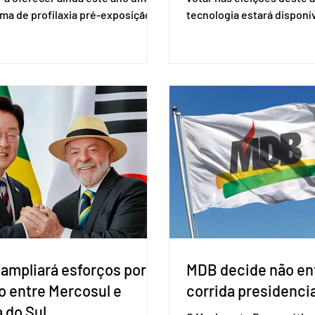
ma de profilaxia pré-exposição
tecnologia estará disponí
aplicada por injeção, para a
seções eleitorais do país 
o do HIV. Trata-se do
fraudes e garantir a lisura 
ento carbotegravir, que impede
Apesar da requisição, a bi
ação do vírus de forma prolongada
obrigatória para exercer o 
ser tomado a cada dois meses. O
Se o título estiver regular
de inclusão vai ser encaminhado
votar mesmo sem ter real
nistério da Saúde à Comissão
cadastro. Neste caso, será
l de Incorporação de Novas
documento de identificaç
gias no SUS (Conitec) na semana
à urna eletrônica. Se a urn
. A Conitec é um colegiado
não reconh
 ampliará esforços por
MDB decide não ent
o entre Mercosul e
corrida presidencia
 do Sul