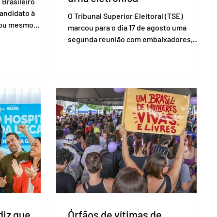
Brasileiro
candidato à
O Tribunal Superior Eleitoral (TSE)
a ou mesmo
marcou para o dia 17 de agosto uma
s para as
segunda reunião com embaixadores,
são foi
representantes diplomáticos e
 nacional nesta
organismos internacionais, a fim de
ido decidiu
explicar o funcionamento da urna
taduais para a
eletrônica brasileira, bem como do
bito local. A
sistema eleitoral do país. Segundo o
 focar na
tribunal, o encontro ocorrerá na sede do
e deputados
TSE e dará continuidade às ações de
ecer a bancada
transparência voltadas à comunidade
com senad
internacional. Nela, o presidente da
Corte, ministro Kássio Nunes Marques,
voltará a explic
diz que
Órfãos de vítimas de