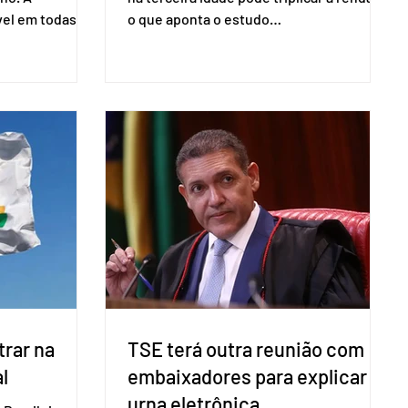
vel em todas as
o que aponta o estudo
para evitar
Empreendedorismo Sênior Sob a Ótica da
do pleito.
Pesquisa Nacional por Amostra de
ometria não é
Domicílio (PNAD Contínua), do Serviço
direito ao voto.
Brasileiro de Apoio às Micro e Pequenas
, o eleitor pode
Empresas (Sebrae), realizado a partir de
izado esse
dados do Instituto Brasileiro de
 exigido o
Geografia e Estatística (IBGE). O estudo
ão para acesso
do Sebrae mostra que, no quarto
a eletrônica
trimestre de 2025, os empreendedores
60+ formalizados atingiram o maior
rendime
rar na
TSE terá outra reunião com
l
embaixadores para explicar
urna eletrônica