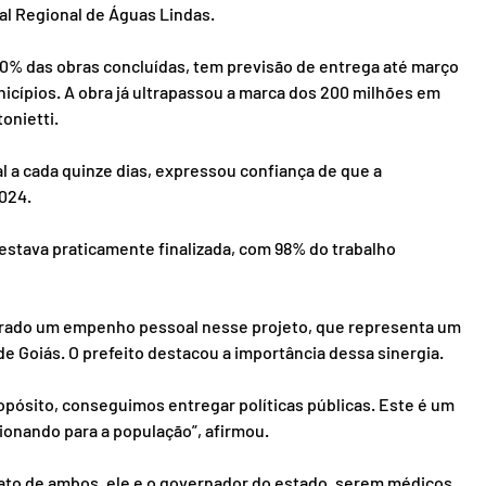
al Regional de Águas Lindas.
80% das obras concluídas, tem previsão de entrega até março 
cípios. A obra já ultrapassou a marca dos 200 milhões em 
onietti.
cal a cada quinze dias, expressou confiança de que a 
2024.
 estava praticamente finalizada, com 98% do trabalho 
ado um empenho pessoal nesse projeto, que representa um 
e Goiás. O prefeito destacou a importância dessa sinergia.
ósito, conseguimos entregar políticas públicas. Este é um 
onando para a população”, afirmou.
ato de ambos, ele e o governador do estado, serem médicos.