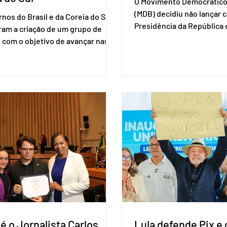
O Movimento Democrático 
(MDB) decidiu não lançar 
nos do Brasil e da Coreia do Sul
Presidência da Repúblic
ram a criação de um grupo de
firmar coligações nacionai
 com o objetivo de avançar nas
eleições deste ano. A deci
ões entre o país asiático e o
formalizada em convenção
l. O bloco econômico formado
segunda-feira (27). O part
il, Argentina, Paraguai e Uruguai,
liberar seus diretórios es
 outros países associados.
formação de alianças no âm
os criar um grupo de trabalho
ideia, segundo o partido, é
identificar sensibilidades dos
eleição de governadores 
os e evitar que elas sejam um
estaduais, além de fortal
ho para a retomada das
no Congresso Nacional, 
ções de um acordo do Mercosul
reia”, disse o presiden
é o Jornalista Carlos
Lula defende Pix e 