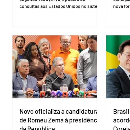
consultas aos Estados Unidos no sistema
nova for
de solução de controvérsias da
(PreP), 
Organização Mundial do Comércio (OMC),
prevençã
contestando duas medidas tarifárias
medicam
adotadas pelo país norte-americano com
a replic
base na Seção 301 da Lei de Comércio de
e pode 
1974. Segundo nota divulgada pelo
pedido 
Ministério das Relações Exteriores, o
pelo Mi
Brasil considera que as tarifas são
Naciona
injustificadas e incompatíveis com as
Tecnolo
obrigações assumidas pelos Estados
que vem
Unid
Novo oficializa a candidatura
Brasil
de Romeu Zema à presidência
acord
da República
Coreia