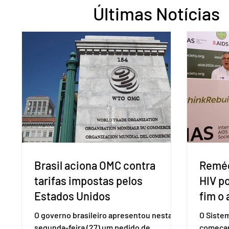
Últimas Notícias
Brasil aciona OMC contra
Reméd
tarifas impostas pelos
HIV p
Estados Unidos
fim o 
O governo brasileiro apresentou nesta
O Siste
segunda-feira (27) um pedido de
começar