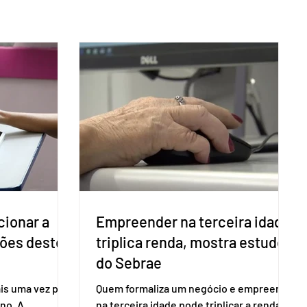
cionar a
Empreender na terceira idade
ções deste
triplica renda, mostra estudo
do Sebrae
is uma vez para
Quem formaliza um negócio e empreende
no. A
na terceira idade pode triplicar a renda. É