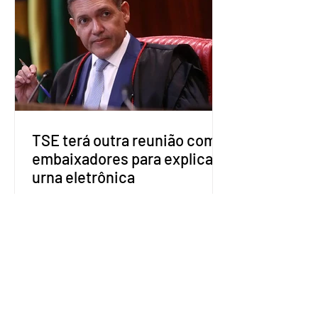
estaduais para a formação de alianças
no âmbito local. A ideia, segundo o
partido, é focar na eleição de
governadores e deputados estaduais,
além de fortalecer a bancada no
Congresso Nacional, com senad
TSE terá outra reunião com
embaixadores para explicar
urna eletrônica
O Tribunal Superior Eleitoral (TSE)
marcou para o dia 17 de agosto uma
segunda reunião com embaixadores,
representantes diplomáticos e
organismos internacionais, a fim de
explicar o funcionamento da urna
eletrônica brasileira, bem como do