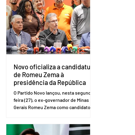
do Serviço Brasileiro de Apoio às Micro
e Pequenas Empresas (Sebrae),
realizado a partir de dados do Instituto
Brasileiro de Geografia e Estatística
(IBGE). O estudo do Sebrae mostra que,
no quarto trimestre de 2025, os
empreendedores 60+ formalizados
atingiram o maior rendime
Novo oficializa a candidatura
de Romeu Zema à
presidência da República
O Partido Novo lançou, nesta segunda-
feira (27), o ex-governador de Minas
Gerais Romeu Zema como candidato à
presidência da República. A convenção
nacional do partido foi realizada em
Brasília. O Novo ainda não definiu quem