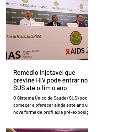
(OMC), contestando duas medidas
tarifárias adotadas pelo país norte-
americano com base na Seção 301 da
Lei de Comércio de 1974. Segundo nota
divulgada pelo Ministério das Relações
Exteriores, o Brasil considera que as
tarifas são injustificadas e
incompatíveis com as obrigações
assumidas pelos Estados Unid
Remédio injetável que
previne HIV pode entrar no
SUS até o fim o ano
O Sistema Único de Saúde (SUS) pode
começar a oferecer ainda este ano uma
nova forma de profilaxia pré-exposição
(PreP), aplicada por injeção, para a
prevenção do HIV. Trata-se do