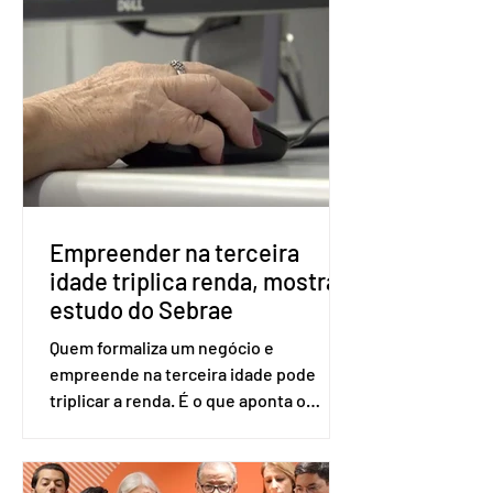
obrigatória para exercer o direito ao
voto. Se o título estiver regular, o
eleitor pode votar mesmo sem ter
realizado esse cadastro. Neste caso,
será exigido o documento de
identificação para acesso à urna
eletrônica. Se a urna eletrônica não
reconh
Empreender na terceira
idade triplica renda, mostra
estudo do Sebrae
Quem formaliza um negócio e
empreende na terceira idade pode
triplicar a renda. É o que aponta o
estudo Empreendedorismo Sênior Sob
a Ótica da Pesquisa Nacional por
Amostra de Domicílio (PNAD Contínua),