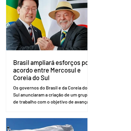
vai compor a chapa como candidato a
vice-presidente. A convenção contou
com a presença do presidente nacional
do partido, Eduardo Ribeiro, e do
senador Eduardo Girão, filiado ao Novo
desde fevereiro de 2023. Formado em
administração de empresas pela
Fundaç
Brasil ampliará esforços por
acordo entre Mercosul e
Coreia do Sul
Os governos do Brasil e da Coreia do
Sul anunciaram a criação de um grupo
de trabalho com o objetivo de avançar
nas negociações entre o país asiático e
o Mercosul. O bloco econômico formado
por Brasil, Argentina, Paraguai e
Uruguai, além de outros países