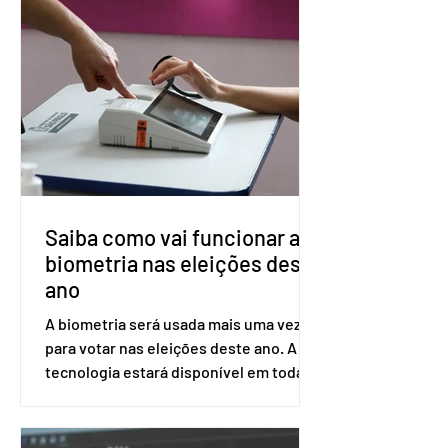
medicamento carbotegravir, que
impede a replicação do vírus de forma
prolongada e pode ser tomado a cada
dois meses. O pedido de inclusão vai
ser encaminhado pelo Ministério da
Saúde à Comissão Nacional de
Incorporação de Novas Tecnologias no
SUS (Conitec) na semana que vem. A
Conitec é um colegiado
Saiba como vai funcionar a
biometria nas eleições deste
ano
A biometria será usada mais uma vez
para votar nas eleições deste ano. A
tecnologia estará disponível em todas
as seções eleitorais do país para evitar
fraudes e garantir a lisura do pleito.
Apesar da requisição, a biometria não é