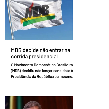
associados. “Decidimos criar um grupo
de trabalho que vai identificar
sensibilidades dos dois lados e evitar
que elas sejam um empecilho para a
retomada das negociações de um
acordo do Mercosul com a Coreia”,
disse o presiden
MDB decide não entrar na
corrida presidencial
O Movimento Democrático Brasileiro
(MDB) decidiu não lançar candidato à
Presidência da República ou mesmo
firmar coligações nacionais para as
eleições deste ano. A decisão foi
formalizada em convenção nacional
nesta segunda-feira (27). O partido
decidiu liberar seus diretórios