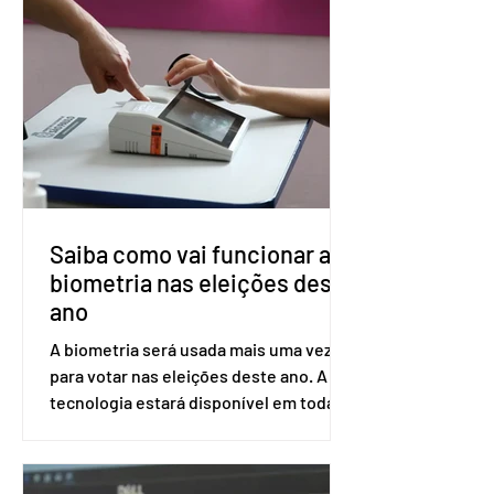
impede a replicação do vírus de forma
prolongada e pode ser tomado a cada
dois meses. O pedido de inclusão vai
ser encaminhado pelo Ministério da
Saúde à Comissão Nacional de
Incorporação de Novas Tecnologias no
SUS (Conitec) na semana que vem. A
Conitec é um colegiado
Saiba como vai funcionar a
biometria nas eleições deste
ano
A biometria será usada mais uma vez
para votar nas eleições deste ano. A
tecnologia estará disponível em todas
as seções eleitorais do país para evitar
fraudes e garantir a lisura do pleito.
Apesar da requisição, a biometria não é