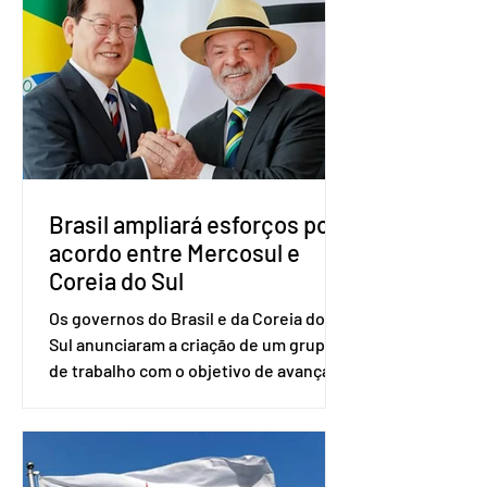
vice-presidente. A convenção contou
com a presença do presidente nacional
do partido, Eduardo Ribeiro, e do
senador Eduardo Girão, filiado ao Novo
desde fevereiro de 2023. Formado em
administração de empresas pela
Fundaç
Brasil ampliará esforços por
acordo entre Mercosul e
Coreia do Sul
Os governos do Brasil e da Coreia do
Sul anunciaram a criação de um grupo
de trabalho com o objetivo de avançar
nas negociações entre o país asiático e
o Mercosul. O bloco econômico formado
por Brasil, Argentina, Paraguai e
Uruguai, além de outros países