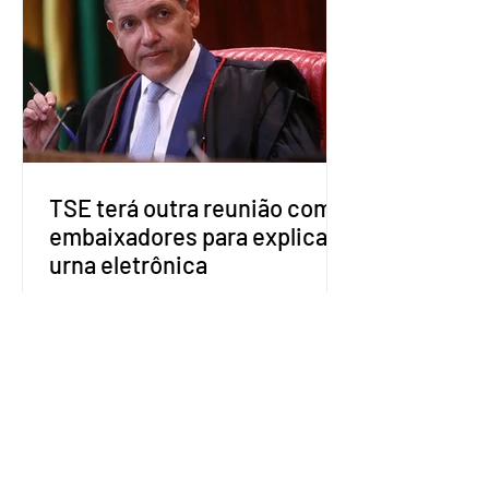
estaduais para a formação de alianças
no âmbito local. A ideia, segundo o
partido, é focar na eleição de
governadores e deputados estaduais,
além de fortalecer a bancada no
Congresso Nacional, com senad
TSE terá outra reunião com
embaixadores para explicar
urna eletrônica
O Tribunal Superior Eleitoral (TSE)
marcou para o dia 17 de agosto uma
segunda reunião com embaixadores,
representantes diplomáticos e
organismos internacionais, a fim de
explicar o funcionamento da urna
eletrônica brasileira, bem como do
sistema eleitoral do país. Segundo o