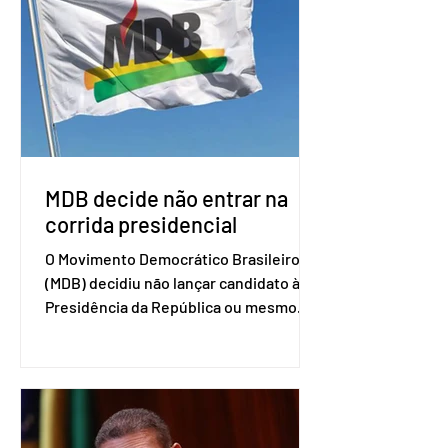
associados. “Decidimos criar um grupo
de trabalho que vai identificar
sensibilidades dos dois lados e evitar
que elas sejam um empecilho para a
retomada das negociações de um
acordo do Mercosul com a Coreia”,
disse o presiden
MDB decide não entrar na
corrida presidencial
O Movimento Democrático Brasileiro
(MDB) decidiu não lançar candidato à
Presidência da República ou mesmo
firmar coligações nacionais para as
eleições deste ano. A decisão foi
formalizada em convenção nacional
nesta segunda-feira (27). O partido
decidiu liberar seus diretórios