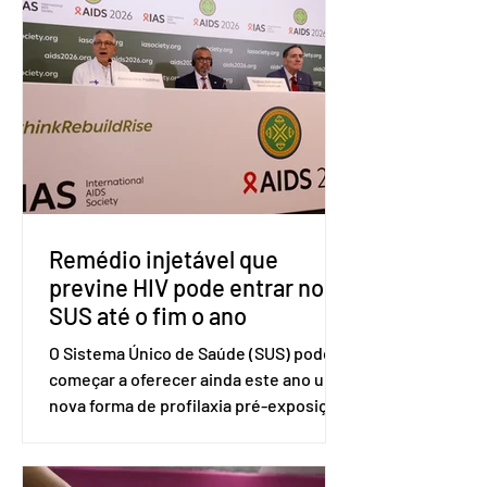
(OMC), contestando duas medidas
tarifárias adotadas pelo país norte-
americano com base na Seção 301 da
Lei de Comércio de 1974. Segundo nota
divulgada pelo Ministério das Relações
Exteriores, o Brasil considera que as
tarifas são injustificadas e
incompatíveis com as obrigações
assumidas pelos Estados Unid
Remédio injetável que
previne HIV pode entrar no
SUS até o fim o ano
O Sistema Único de Saúde (SUS) pode
começar a oferecer ainda este ano uma
nova forma de profilaxia pré-exposição
(PreP), aplicada por injeção, para a
prevenção do HIV. Trata-se do
medicamento carbotegravir, que