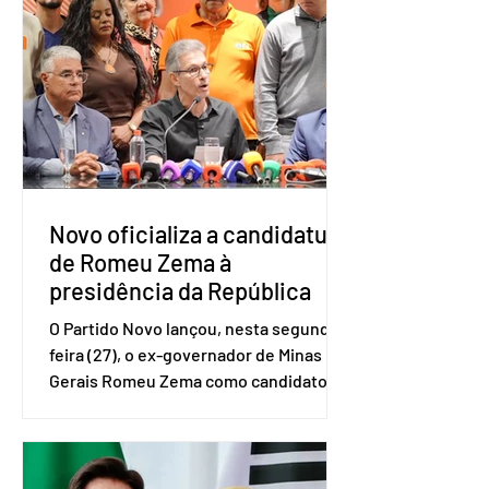
do Serviço Brasileiro de Apoio às Micro
e Pequenas Empresas (Sebrae),
realizado a partir de dados do Instituto
Brasileiro de Geografia e Estatística
(IBGE). O estudo do Sebrae mostra que,
no quarto trimestre de 2025, os
empreendedores 60+ formalizados
atingiram o maior rendime
Novo oficializa a candidatura
de Romeu Zema à
presidência da República
O Partido Novo lançou, nesta segunda-
feira (27), o ex-governador de Minas
Gerais Romeu Zema como candidato à
presidência da República. A convenção
nacional do partido foi realizada em
Brasília. O Novo ainda não definiu quem
vai compor a chapa como candidato a