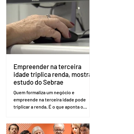
obrigatória para exercer o direito ao
voto. Se o título estiver regular, o
eleitor pode votar mesmo sem ter
realizado esse cadastro. Neste caso,
será exigido o documento de
identificação para acesso à urna
eletrônica. Se a urna eletrônica não
reconh
Empreender na terceira
idade triplica renda, mostra
estudo do Sebrae
Quem formaliza um negócio e
empreende na terceira idade pode
triplicar a renda. É o que aponta o
estudo Empreendedorismo Sênior Sob
a Ótica da Pesquisa Nacional por
Amostra de Domicílio (PNAD Contínua),