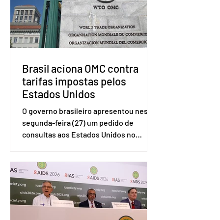
Brasil aciona OMC contra
tarifas impostas pelos
Estados Unidos
O governo brasileiro apresentou nesta
segunda-feira (27) um pedido de
consultas aos Estados Unidos no
sistema de solução de controvérsias da
Organização Mundial do Comércio
(OMC), contestando duas medidas
tarifárias adotadas pelo país norte-
americano com base na Seção 301 da
Lei de Comércio de 1974. Segundo nota
divulgada pelo Ministério das Relações