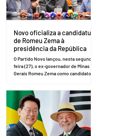
no quarto trimestre de 2025, os
empreendedores 60+ formalizados
atingiram o maior rendime
Novo oficializa a candidatura
de Romeu Zema à
presidência da República
O Partido Novo lançou, nesta segunda-
feira (27), o ex-governador de Minas
Gerais Romeu Zema como candidato à
presidência da República. A convenção
nacional do partido foi realizada em
Brasília. O Novo ainda não definiu quem
vai compor a chapa como candidato a
vice-presidente. A convenção contou
com a presença do presidente nacional
do partido, Eduardo Ribeiro, e do
senador Eduardo Girão, filiado ao Novo