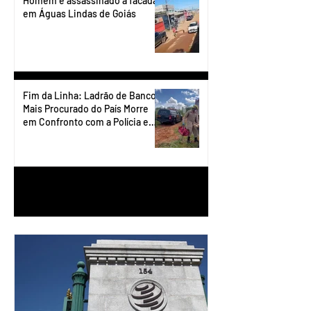
Homem é assassinado a facadas
em Águas Lindas de Goiás
Fim da Linha: Ladrão de Banco
Mais Procurado do País Morre
em Confronto com a Polícia em
Águas Lindas
1
/
90