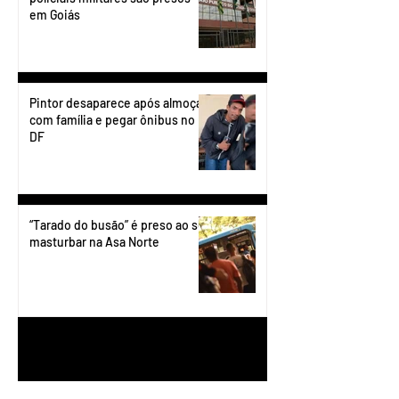
em Goiás
Pintor desaparece após almoçar
com família e pegar ônibus no
DF
“Tarado do busão” é preso ao se
masturbar na Asa Norte
1
/
199