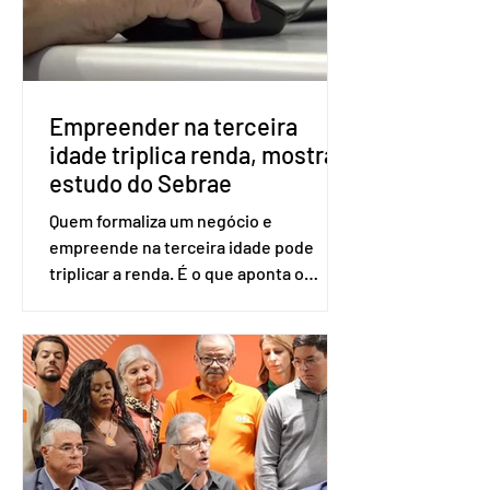
será exigido o documento de
identificação para acesso à urna
eletrônica. Se a urna eletrônica não
reconh
Empreender na terceira
idade triplica renda, mostra
estudo do Sebrae
Quem formaliza um negócio e
empreende na terceira idade pode
triplicar a renda. É o que aponta o
estudo Empreendedorismo Sênior Sob
a Ótica da Pesquisa Nacional por
Amostra de Domicílio (PNAD Contínua),
do Serviço Brasileiro de Apoio às Micro
e Pequenas Empresas (Sebrae),
realizado a partir de dados do Instituto
Brasileiro de Geografia e Estatística
(IBGE). O estudo do Sebrae mostra que,