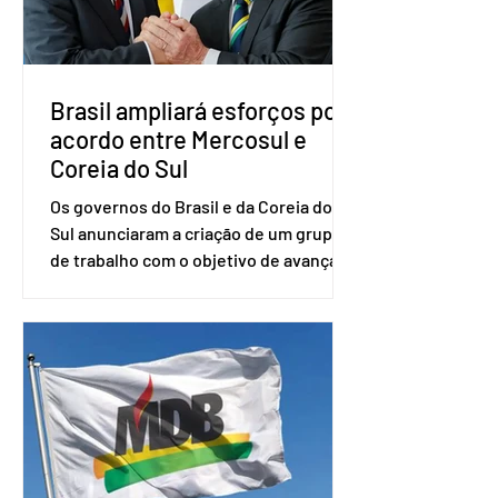
desde fevereiro de 2023. Formado em
administração de empresas pela
Fundaç
Brasil ampliará esforços por
acordo entre Mercosul e
Coreia do Sul
Os governos do Brasil e da Coreia do
Sul anunciaram a criação de um grupo
de trabalho com o objetivo de avançar
nas negociações entre o país asiático e
o Mercosul. O bloco econômico formado
por Brasil, Argentina, Paraguai e
Uruguai, além de outros países
associados. “Decidimos criar um grupo
de trabalho que vai identificar
sensibilidades dos dois lados e evitar
que elas sejam um empecilho para a