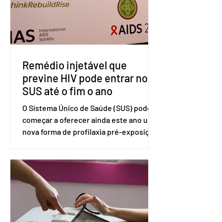
Exteriores, o Brasil considera que as
tarifas são injustificadas e
incompatíveis com as obrigações
assumidas pelos Estados Unid
Remédio injetável que
previne HIV pode entrar no
SUS até o fim o ano
O Sistema Único de Saúde (SUS) pode
começar a oferecer ainda este ano uma
nova forma de profilaxia pré-exposição
(PreP), aplicada por injeção, para a
prevenção do HIV. Trata-se do
medicamento carbotegravir, que
impede a replicação do vírus de forma
prolongada e pode ser tomado a cada
dois meses. O pedido de inclusão vai
ser encaminhado pelo Ministério da