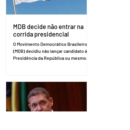
retomada das negociações de um
acordo do Mercosul com a Coreia”,
disse o presiden
MDB decide não entrar na
corrida presidencial
O Movimento Democrático Brasileiro
(MDB) decidiu não lançar candidato à
Presidência da República ou mesmo
firmar coligações nacionais para as
eleições deste ano. A decisão foi
formalizada em convenção nacional
nesta segunda-feira (27). O partido
decidiu liberar seus diretórios
estaduais para a formação de alianças
no âmbito local. A ideia, segundo o
partido, é focar na eleição de
governadores e deputados estaduais,
além de fortalecer a bancada no