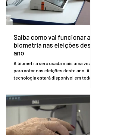
Saúde à Comissão Nacional de
Incorporação de Novas Tecnologias no
SUS (Conitec) na semana que vem. A
Conitec é um colegiado
Saiba como vai funcionar a
biometria nas eleições deste
ano
A biometria será usada mais uma vez
para votar nas eleições deste ano. A
tecnologia estará disponível em todas
as seções eleitorais do país para evitar
fraudes e garantir a lisura do pleito.
Apesar da requisição, a biometria não é
obrigatória para exercer o direito ao
voto. Se o título estiver regular, o
eleitor pode votar mesmo sem ter
realizado esse cadastro. Neste caso,