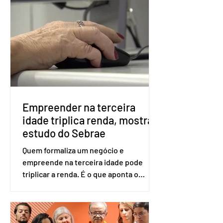
obrigatória para exercer o direito ao
voto. Se o título estiver regular, o
eleitor pode votar mesmo sem ter
realizado esse cadastro. Neste caso,
será exigido o documento de
identificação para acesso à urna
eletrônica. Se a urna eletrônica não
reconh
Empreender na terceira
idade triplica renda, mostra
estudo do Sebrae
Quem formaliza um negócio e
empreende na terceira idade pode
triplicar a renda. É o que aponta o
estudo Empreendedorismo Sênior Sob
a Ótica da Pesquisa Nacional por
Amostra de Domicílio (PNAD Contínua),
do Serviço Brasileiro de Apoio às Micro