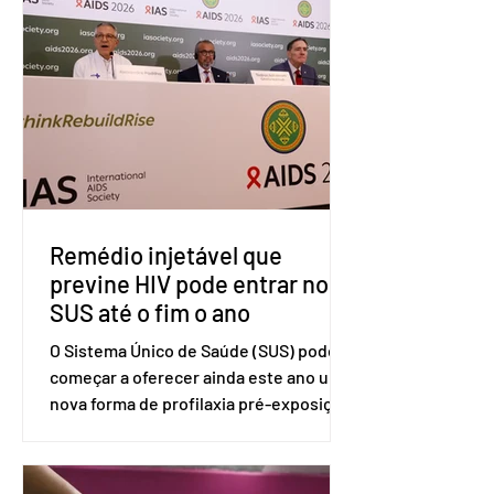
tarifárias adotadas pelo país norte-
americano com base na Seção 301 da
Lei de Comércio de 1974. Segundo nota
divulgada pelo Ministério das Relações
Exteriores, o Brasil considera que as
tarifas são injustificadas e
incompatíveis com as obrigações
assumidas pelos Estados Unid
Remédio injetável que
previne HIV pode entrar no
SUS até o fim o ano
O Sistema Único de Saúde (SUS) pode
começar a oferecer ainda este ano uma
nova forma de profilaxia pré-exposição
(PreP), aplicada por injeção, para a
prevenção do HIV. Trata-se do
medicamento carbotegravir, que