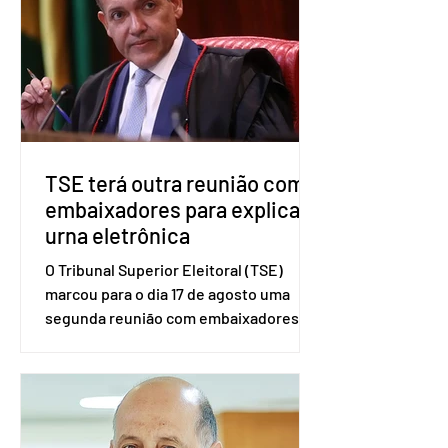
no âmbito local. A ideia, segundo o
partido, é focar na eleição de
governadores e deputados estaduais,
além de fortalecer a bancada no
Congresso Nacional, com senad
TSE terá outra reunião com
embaixadores para explicar
urna eletrônica
O Tribunal Superior Eleitoral (TSE)
marcou para o dia 17 de agosto uma
segunda reunião com embaixadores,
representantes diplomáticos e
organismos internacionais, a fim de
explicar o funcionamento da urna
eletrônica brasileira, bem como do
sistema eleitoral do país. Segundo o