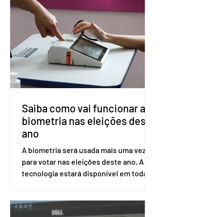
impede a replicação do vírus de forma
prolongada e pode ser tomado a cada
dois meses. O pedido de inclusão vai
ser encaminhado pelo Ministério da
Saúde à Comissão Nacional de
Incorporação de Novas Tecnologias no
SUS (Conitec) na semana que vem. A
Conitec é um colegiado
Saiba como vai funcionar a
biometria nas eleições deste
ano
A biometria será usada mais uma vez
para votar nas eleições deste ano. A
tecnologia estará disponível em todas
as seções eleitorais do país para evitar
fraudes e garantir a lisura do pleito.
Apesar da requisição, a biometria não é