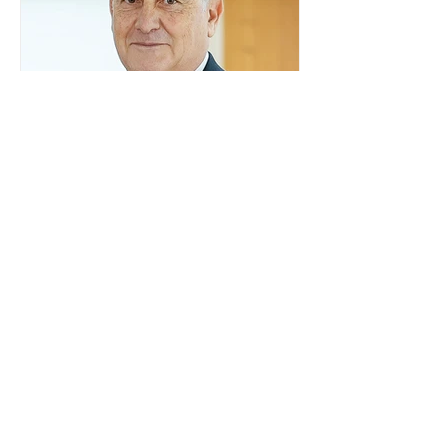
tribunal, o encontro ocorrerá na sede
do TSE e dará continuidade às ações de
transparência voltadas à comunidade
internacional. Nela, o presidente da
Corte, ministro Kássio Nunes Marques,
voltará a explic
Embaixador da Argentina no
Brasil é convocado por
Mauro Vieira
O ministro das Relações Exteriores,
Mauro Vieira, convocou, neste domingo
(26), o embaixador da Argentina no
país, Daniel Raimondi, e transmitiu ao
diplomata estrangeiro a repulsa do
governo brasileiro à fala do presidente
argentino Javier Milei, feita durante
visita do chefe de Estado a São Paulo.