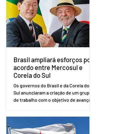
vice-presidente. A convenção contou
com a presença do presidente nacional
do partido, Eduardo Ribeiro, e do
senador Eduardo Girão, filiado ao Novo
desde fevereiro de 2023. Formado em
administração de empresas pela
Fundaç
Brasil ampliará esforços por
acordo entre Mercosul e
Coreia do Sul
Os governos do Brasil e da Coreia do
Sul anunciaram a criação de um grupo
de trabalho com o objetivo de avançar
nas negociações entre o país asiático e
o Mercosul. O bloco econômico formado
por Brasil, Argentina, Paraguai e
Uruguai, além de outros países