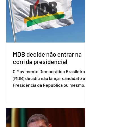
associados. “Decidimos criar um grupo
de trabalho que vai identificar
sensibilidades dos dois lados e evitar
que elas sejam um empecilho para a
retomada das negociações de um
acordo do Mercosul com a Coreia”,
disse o presiden
MDB decide não entrar na
corrida presidencial
O Movimento Democrático Brasileiro
(MDB) decidiu não lançar candidato à
Presidência da República ou mesmo
firmar coligações nacionais para as
eleições deste ano. A decisão foi
formalizada em convenção nacional
nesta segunda-feira (27). O partido
decidiu liberar seus diretórios
estaduais para a formação de alianças