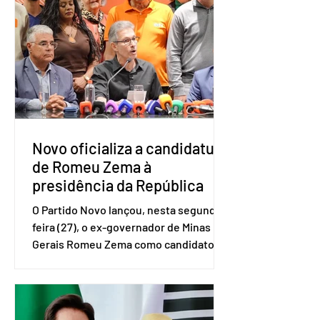
e Pequenas Empresas (Sebrae),
realizado a partir de dados do Instituto
Brasileiro de Geografia e Estatística
(IBGE). O estudo do Sebrae mostra que,
no quarto trimestre de 2025, os
empreendedores 60+ formalizados
atingiram o maior rendime
Novo oficializa a candidatura
de Romeu Zema à
presidência da República
O Partido Novo lançou, nesta segunda-
feira (27), o ex-governador de Minas
Gerais Romeu Zema como candidato à
presidência da República. A convenção
nacional do partido foi realizada em
Brasília. O Novo ainda não definiu quem
vai compor a chapa como candidato a