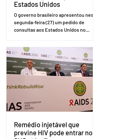
Estados Unidos
O governo brasileiro apresentou nesta
segunda-feira (27) um pedido de
consultas aos Estados Unidos no
sistema de solução de controvérsias da
Organização Mundial do Comércio
(OMC), contestando duas medidas
tarifárias adotadas pelo país norte-
americano com base na Seção 301 da
Lei de Comércio de 1974. Segundo nota
divulgada pelo Ministério das Relações
Exteriores, o Brasil considera que as
tarifas são injustificadas e
incompatíveis com as obrigações
assumidas pelos Estados Unid
Remédio injetável que
previne HIV pode entrar no