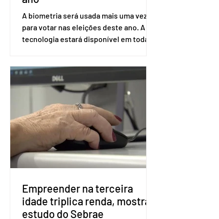
A biometria será usada mais uma vez
para votar nas eleições deste ano. A
tecnologia estará disponível em todas
as seções eleitorais do país para evitar
fraudes e garantir a lisura do pleito.
Apesar da requisição, a biometria não é
obrigatória para exercer o direito ao
voto. Se o título estiver regular, o
eleitor pode votar mesmo sem ter
realizado esse cadastro. Neste caso,
será exigido o documento de
identificação para acesso à urna
eletrônica. Se a urna eletrônica não
reconh
Empreender na terceira
idade triplica renda, mostra
estudo do Sebrae