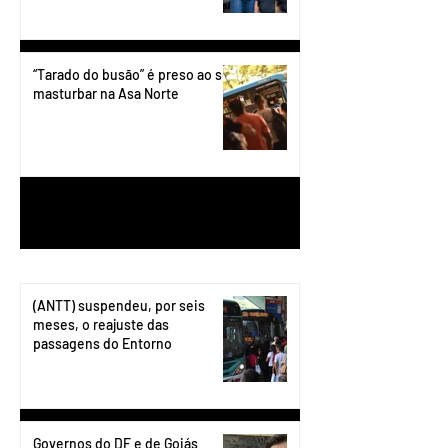
“Tarado do busão” é preso ao se
masturbar na Asa Norte
1
/
199
(ANTT) suspendeu, por seis
meses, o reajuste das
passagens do Entorno
Governos do DF e de Goiás