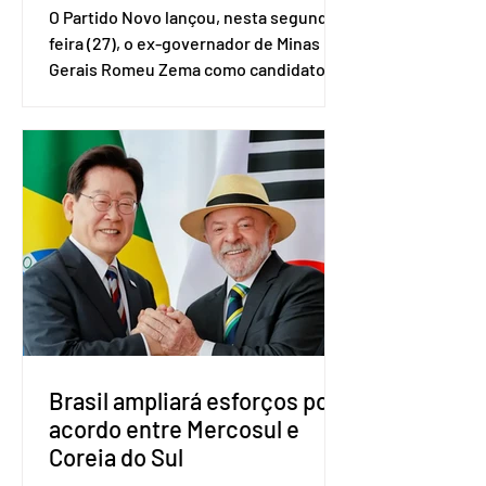
O Partido Novo lançou, nesta segunda-
feira (27), o ex-governador de Minas
Gerais Romeu Zema como candidato à
presidência da República. A convenção
nacional do partido foi realizada em
Brasília. O Novo ainda não definiu quem
vai compor a chapa como candidato a
vice-presidente. A convenção contou
com a presença do presidente nacional
do partido, Eduardo Ribeiro, e do
senador Eduardo Girão, filiado ao Novo
desde fevereiro de 2023. Formado em
administração de empresas pela
Fundaç
Brasil ampliará esforços por
acordo entre Mercosul e
Coreia do Sul