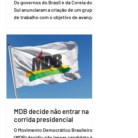
Os governos do Brasil e da Coreia do
Sul anunciaram a criação de um grupo
de trabalho com o objetivo de avançar
nas negociações entre o país asiático e
o Mercosul. O bloco econômico formado
por Brasil, Argentina, Paraguai e
Uruguai, além de outros países
associados. “Decidimos criar um grupo
de trabalho que vai identificar
sensibilidades dos dois lados e evitar
que elas sejam um empecilho para a
retomada das negociações de um
acordo do Mercosul com a Coreia”,
disse o presiden
MDB decide não entrar na
corrida presidencial
O Movimento Democrático Brasileiro
(MDB) decidiu não lançar candidato à