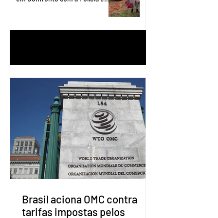
Águas Lindas
1
/
90
Brasil aciona OMC contra
tarifas impostas pelos