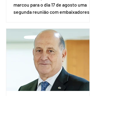
marcou para o dia 17 de agosto uma
segunda reunião com embaixadores,
representantes diplomáticos e
organismos internacionais, a fim de
explicar o funcionamento da urna
eletrônica brasileira, bem como do
sistema eleitoral do país. Segundo o
tribunal, o encontro ocorrerá na sede
do TSE e dará continuidade às ações de
transparência voltadas à comunidade
internacional. Nela, o presidente da
Corte, ministro Kássio Nunes Marques,
voltará a explic
Embaixador da Argentina no
Brasil é convocado por
Mauro Vieira
O ministro das Relações Exteriores,