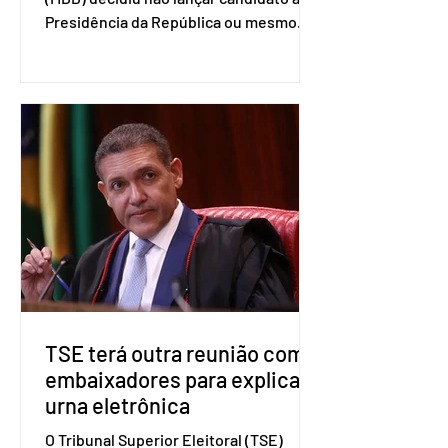
Presidência da República ou mesmo
firmar coligações nacionais para as
eleições deste ano. A decisão foi
formalizada em convenção nacional
nesta segunda-feira (27). O partido
decidiu liberar seus diretórios
estaduais para a formação de alianças
no âmbito local. A ideia, segundo o
partido, é focar na eleição de
governadores e deputados estaduais,
além de fortalecer a bancada no
Congresso Nacional, com senad
TSE terá outra reunião com
embaixadores para explicar
urna eletrônica
O Tribunal Superior Eleitoral (TSE)