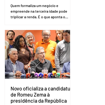
Quem formaliza um negócio e
empreende na terceira idade pode
triplicar a renda. É o que aponta o
estudo Empreendedorismo Sênior Sob
a Ótica da Pesquisa Nacional por
Amostra de Domicílio (PNAD Contínua),
do Serviço Brasileiro de Apoio às Micro
e Pequenas Empresas (Sebrae),
realizado a partir de dados do Instituto
Brasileiro de Geografia e Estatística
(IBGE). O estudo do Sebrae mostra que,
no quarto trimestre de 2025, os
empreendedores 60+ formalizados
atingiram o maior rendime
Novo oficializa a candidatura
de Romeu Zema à
presidência da República