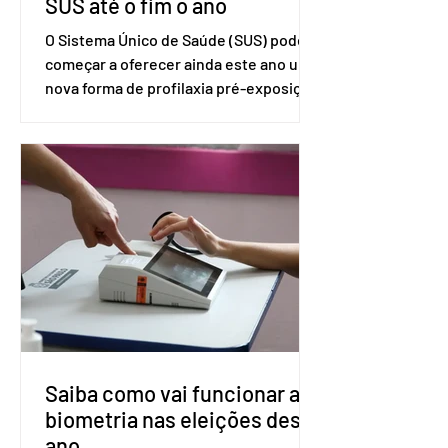
SUS até o fim o ano
O Sistema Único de Saúde (SUS) pode
começar a oferecer ainda este ano uma
nova forma de profilaxia pré-exposição
(PreP), aplicada por injeção, para a
prevenção do HIV. Trata-se do
medicamento carbotegravir, que
impede a replicação do vírus de forma
prolongada e pode ser tomado a cada
dois meses. O pedido de inclusão vai
ser encaminhado pelo Ministério da
Saúde à Comissão Nacional de
Incorporação de Novas Tecnologias no
SUS (Conitec) na semana que vem. A
Conitec é um colegiado
Saiba como vai funcionar a
biometria nas eleições deste
ano