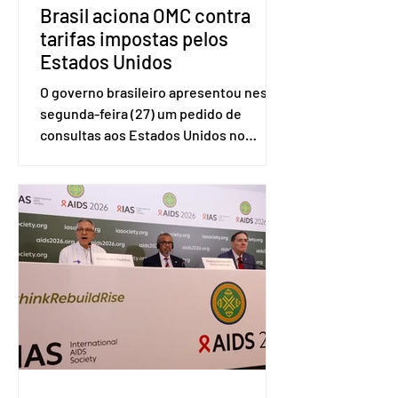
Brasil aciona OMC contra
tarifas impostas pelos
Estados Unidos
O governo brasileiro apresentou nesta
segunda-feira (27) um pedido de
consultas aos Estados Unidos no
sistema de solução de controvérsias da
Organização Mundial do Comércio
(OMC), contestando duas medidas
tarifárias adotadas pelo país norte-
americano com base na Seção 301 da
Lei de Comércio de 1974. Segundo nota
divulgada pelo Ministério das Relações
Exteriores, o Brasil considera que as
tarifas são injustificadas e
incompatíveis com as obrigações
assumidas pelos Estados Unid