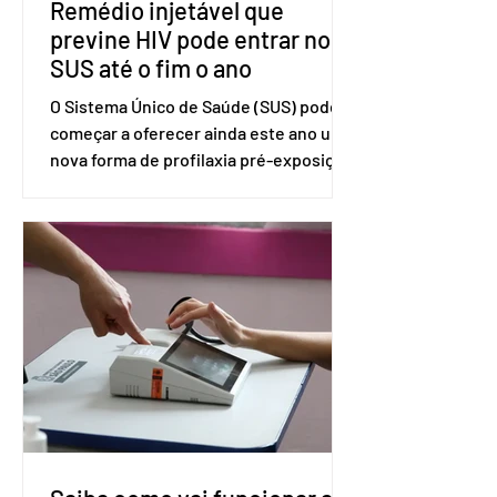
Remédio injetável que
previne HIV pode entrar no
SUS até o fim o ano
O Sistema Único de Saúde (SUS) pode
começar a oferecer ainda este ano uma
nova forma de profilaxia pré-exposição
(PreP), aplicada por injeção, para a
prevenção do HIV. Trata-se do
medicamento carbotegravir, que
impede a replicação do vírus de forma
prolongada e pode ser tomado a cada
dois meses. O pedido de inclusão vai
ser encaminhado pelo Ministério da
Saúde à Comissão Nacional de
Incorporação de Novas Tecnologias no
SUS (Conitec) na semana que vem. A
Conitec é um colegiado