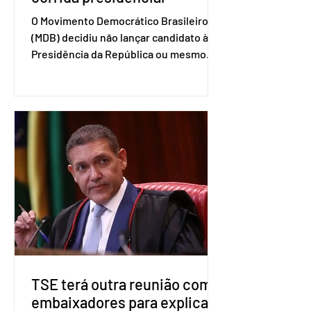
O Movimento Democrático Brasileiro
(MDB) decidiu não lançar candidato à
Presidência da República ou mesmo
firmar coligações nacionais para as
eleições deste ano. A decisão foi
formalizada em convenção nacional
nesta segunda-feira (27). O partido
decidiu liberar seus diretórios
estaduais para a formação de alianças
no âmbito local. A ideia, segundo o
partido, é focar na eleição de
governadores e deputados estaduais,
além de fortalecer a bancada no
Congresso Nacional, com senad
TSE terá outra reunião com
embaixadores para explicar