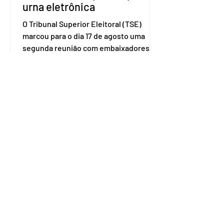
urna eletrônica
O Tribunal Superior Eleitoral (TSE)
marcou para o dia 17 de agosto uma
segunda reunião com embaixadores,
representantes diplomáticos e
organismos internacionais, a fim de
explicar o funcionamento da urna
eletrônica brasileira, bem como do
sistema eleitoral do país. Segundo o
tribunal, o encontro ocorrerá na sede
do TSE e dará continuidade às ações de
transparência voltadas à comunidade
internacional. Nela, o presidente da
Corte, ministro Kássio Nunes Marques,
voltará a explic
Embaixador da Argentina no
Brasil é convocado por