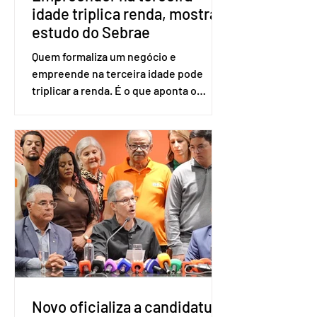
idade triplica renda, mostra
estudo do Sebrae
Quem formaliza um negócio e
empreende na terceira idade pode
triplicar a renda. É o que aponta o
estudo Empreendedorismo Sênior Sob
a Ótica da Pesquisa Nacional por
Amostra de Domicílio (PNAD Contínua),
do Serviço Brasileiro de Apoio às Micro
e Pequenas Empresas (Sebrae),
realizado a partir de dados do Instituto
Brasileiro de Geografia e Estatística
(IBGE). O estudo do Sebrae mostra que,
no quarto trimestre de 2025, os
empreendedores 60+ formalizados
atingiram o maior rendime
Novo oficializa a candidatura