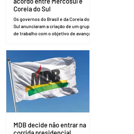
acordo entre Mercosul e
Coreia do Sul
Os governos do Brasil e da Coreia do
Sul anunciaram a criação de um grupo
de trabalho com o objetivo de avançar
nas negociações entre o país asiático e
o Mercosul. O bloco econômico formado
por Brasil, Argentina, Paraguai e
Uruguai, além de outros países
associados. “Decidimos criar um grupo
de trabalho que vai identificar
sensibilidades dos dois lados e evitar
que elas sejam um empecilho para a
retomada das negociações de um
acordo do Mercosul com a Coreia”,
disse o presiden
MDB decide não entrar na
corrida presidencial