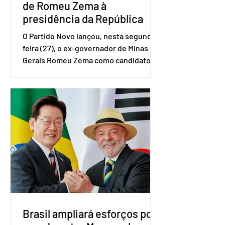
de Romeu Zema à
presidência da República
O Partido Novo lançou, nesta segunda-
feira (27), o ex-governador de Minas
Gerais Romeu Zema como candidato à
presidência da República. A convenção
nacional do partido foi realizada em
Brasília. O Novo ainda não definiu quem
vai compor a chapa como candidato a
vice-presidente. A convenção contou
com a presença do presidente nacional
do partido, Eduardo Ribeiro, e do
senador Eduardo Girão, filiado ao Novo
desde fevereiro de 2023. Formado em
administração de empresas pela
Fundaç
Brasil ampliará esforços por