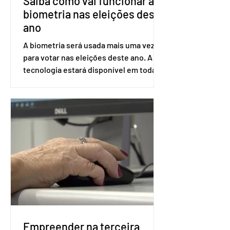
Saiba como vai funcionar a
biometria nas eleições deste
ano
A biometria será usada mais uma vez
para votar nas eleições deste ano. A
tecnologia estará disponível em todas
as seções eleitorais do país para evitar
fraudes e garantir a lisura do pleito.
Apesar da requisição, a biometria não é
obrigatória para exercer o direito ao
voto. Se o título estiver regular, o
eleitor pode votar mesmo sem ter
realizado esse cadastro. Neste caso,
será exigido o documento de
identificação para acesso à urna
eletrônica. Se a urna eletrônica não
reconh
Empreender na terceira