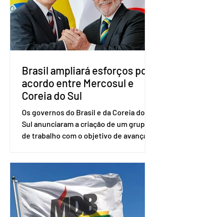
do partido, Eduardo Ribeiro, e do
senador Eduardo Girão, filiado ao Novo
desde fevereiro de 2023. Formado em
administração de empresas pela
Fundaç
Brasil ampliará esforços por
acordo entre Mercosul e
Coreia do Sul
Os governos do Brasil e da Coreia do
Sul anunciaram a criação de um grupo
de trabalho com o objetivo de avançar
nas negociações entre o país asiático e
o Mercosul. O bloco econômico formado
por Brasil, Argentina, Paraguai e
Uruguai, além de outros países
associados. “Decidimos criar um grupo
de trabalho que vai identificar
sensibilidades dos dois lados e evitar