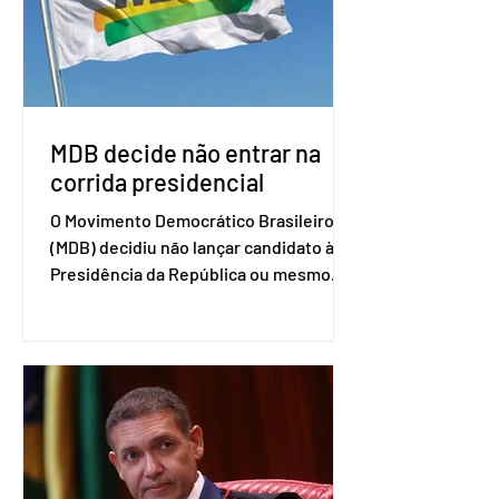
que elas sejam um empecilho para a
retomada das negociações de um
acordo do Mercosul com a Coreia”,
disse o presiden
MDB decide não entrar na
corrida presidencial
O Movimento Democrático Brasileiro
(MDB) decidiu não lançar candidato à
Presidência da República ou mesmo
firmar coligações nacionais para as
eleições deste ano. A decisão foi
formalizada em convenção nacional
nesta segunda-feira (27). O partido
decidiu liberar seus diretórios
estaduais para a formação de alianças
no âmbito local. A ideia, segundo o
partido, é focar na eleição de