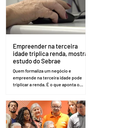
realizado esse cadastro. Neste caso,
será exigido o documento de
identificação para acesso à urna
eletrônica. Se a urna eletrônica não
reconh
Empreender na terceira
idade triplica renda, mostra
estudo do Sebrae
Quem formaliza um negócio e
empreende na terceira idade pode
triplicar a renda. É o que aponta o
estudo Empreendedorismo Sênior Sob
a Ótica da Pesquisa Nacional por
Amostra de Domicílio (PNAD Contínua),
do Serviço Brasileiro de Apoio às Micro
e Pequenas Empresas (Sebrae),
realizado a partir de dados do Instituto