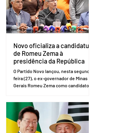
Brasileiro de Geografia e Estatística
(IBGE). O estudo do Sebrae mostra que,
no quarto trimestre de 2025, os
empreendedores 60+ formalizados
atingiram o maior rendime
Novo oficializa a candidatura
de Romeu Zema à
presidência da República
O Partido Novo lançou, nesta segunda-
feira (27), o ex-governador de Minas
Gerais Romeu Zema como candidato à
presidência da República. A convenção
nacional do partido foi realizada em
Brasília. O Novo ainda não definiu quem
vai compor a chapa como candidato a
vice-presidente. A convenção contou
com a presença do presidente nacional