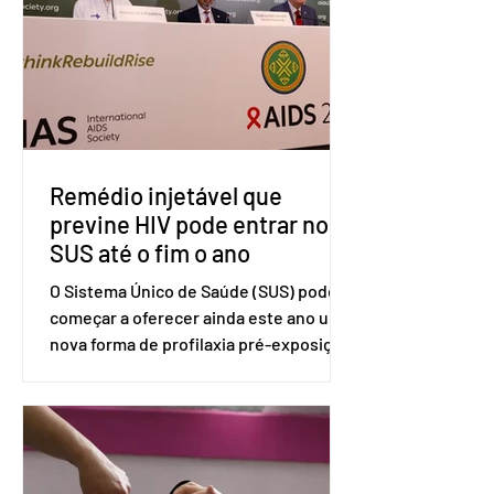
Lei de Comércio de 1974. Segundo nota
divulgada pelo Ministério das Relações
Exteriores, o Brasil considera que as
tarifas são injustificadas e
incompatíveis com as obrigações
assumidas pelos Estados Unid
Remédio injetável que
previne HIV pode entrar no
SUS até o fim o ano
O Sistema Único de Saúde (SUS) pode
começar a oferecer ainda este ano uma
nova forma de profilaxia pré-exposição
(PreP), aplicada por injeção, para a
prevenção do HIV. Trata-se do
medicamento carbotegravir, que
impede a replicação do vírus de forma
prolongada e pode ser tomado a cada