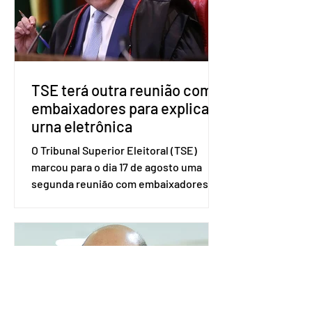
governadores e deputados estaduais,
além de fortalecer a bancada no
Congresso Nacional, com senad
TSE terá outra reunião com
embaixadores para explicar
urna eletrônica
O Tribunal Superior Eleitoral (TSE)
marcou para o dia 17 de agosto uma
segunda reunião com embaixadores,
representantes diplomáticos e
organismos internacionais, a fim de
explicar o funcionamento da urna
eletrônica brasileira, bem como do
sistema eleitoral do país. Segundo o
tribunal, o encontro ocorrerá na sede
do TSE e dará continuidade às ações de