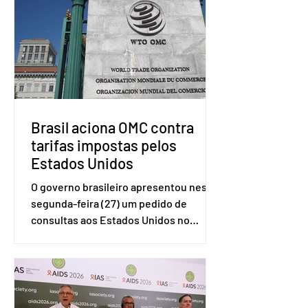
Brasil aciona OMC contra
tarifas impostas pelos
Estados Unidos
O governo brasileiro apresentou nesta
segunda-feira (27) um pedido de
consultas aos Estados Unidos no
sistema de solução de controvérsias da
Organização Mundial do Comércio
(OMC), contestando duas medidas
tarifárias adotadas pelo país norte-
americano com base na Seção 301 da