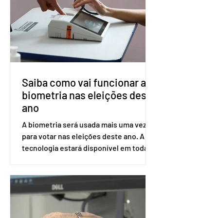
dois meses. O pedido de inclusão vai
ser encaminhado pelo Ministério da
Saúde à Comissão Nacional de
Incorporação de Novas Tecnologias no
SUS (Conitec) na semana que vem. A
Conitec é um colegiado
Saiba como vai funcionar a
biometria nas eleições deste
ano
A biometria será usada mais uma vez
para votar nas eleições deste ano. A
tecnologia estará disponível em todas
as seções eleitorais do país para evitar
fraudes e garantir a lisura do pleito.
Apesar da requisição, a biometria não é
obrigatória para exercer o direito ao
voto. Se o título estiver regular, o
eleitor pode votar mesmo sem ter