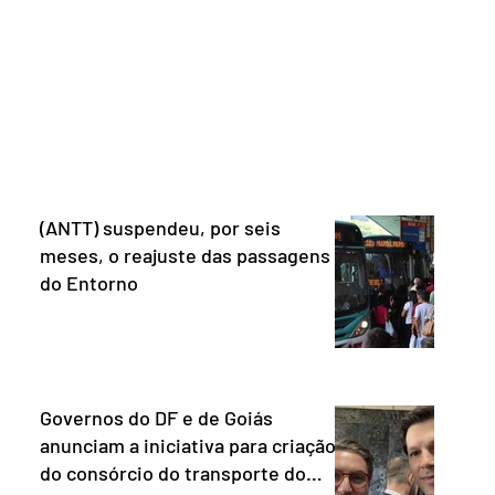
ns da
salário-mínimo. De acordo com a norma,
e que o Brasil
têm direito à pensão os menores de 18
mo “uma
anos em situação de vulnerabilidade
O Escritório do
social cuja renda familiar per capita seja
 dos Estados
igual ou inferior a um quarto do salário-
istema de
mínimo. Além dos filhos biológicos,
iado pelo
poderão receber o
(ANTT) suspendeu, por seis
meses, o reajuste das passagens
do Entorno
Governos do DF e de Goiás
anunciam a iniciativa para criação
do consórcio do transporte do