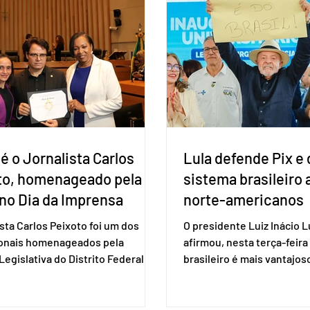
ideia, segundo o partido, é
identificar sensibilidades dos
eleição de governadores 
os e evitar que elas sejam um
estaduais, além de fortal
ho para a retomada das
no Congresso Nacional, 
ções de um acordo do Mercosul
reia”, disse o presiden
é o Jornalista Carlos
Lula defende Pix e 
to, homenageado pela
sistema brasileiro
no Dia da Imprensa
norte-americanos
ista Carlos Peixoto foi um dos
O presidente Luiz Inácio Lu
ionais homenageados pela
afirmou, nesta terça-feira 
egislativa do Distrito Federal
brasileiro é mais vantajo
a sessão solene realizada em 1º
de empresas estaduniden
, data em que se celebra o Dia da
prestam serviços de pag
a. A homenagem, proposta pela
eletrônico. Em evento em 