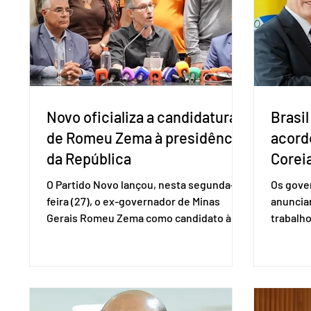
injustificadas e incompatíveis com as
Tecnolo
obrigações assumidas pelos Estados
que vem
Unid
Novo oficializa a candidatura
Brasil
de Romeu Zema à presidência
acord
da República
Coreia
O Partido Novo lançou, nesta segunda-
Os gover
feira (27), o ex-governador de Minas
anuncia
Gerais Romeu Zema como candidato à
trabalho
presidência da República. A convenção
negociaç
nacional do partido foi realizada em
Mercosu
Brasília. O Novo ainda não definiu quem
por Bras
vai compor a chapa como candidato a
além de
vice-presidente. A convenção contou
“Decidim