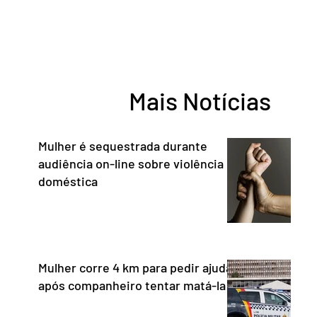
argentino Javier Milei, feita durante visita
deputada
do chefe de Estado a São Paulo. “Não há
reconhe
precedentes de um presidente
desempe
estrangeiro que, em território nacional,
comunica
enfeixe agressões e ofensas ao Chefe de
Entorno,
Mais Notícias
Estado, às instituições democráticas,
a cidada
inclusive ao Poder Judic
democra
consoli
Mulher é sequestrada durante
audiência on-line sobre violência
doméstica
Mulher corre 4 km para pedir ajuda
após companheiro tentar matá-la