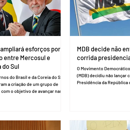
gias no SUS (Conitec) na semana
à urna eletrônica. Se a urn
. A Conitec é um colegiado
não reconh
 ampliará esforços por
MDB decide não ent
o entre Mercosul e
corrida presidencia
 do Sul
O Movimento Democrático 
(MDB) decidiu não lançar 
nos do Brasil e da Coreia do Sul
Presidência da Repúblic
ram a criação de um grupo de
firmar coligações nacionai
 com o objetivo de avançar nas
eleições deste ano. A deci
ões entre o país asiático e o
formalizada em convenção
l. O bloco econômico formado
segunda-feira (27). O part
il, Argentina, Paraguai e Uruguai,
liberar seus diretórios es
 outros países associados.
formação de alianças no âm
os criar um grupo de trabalho