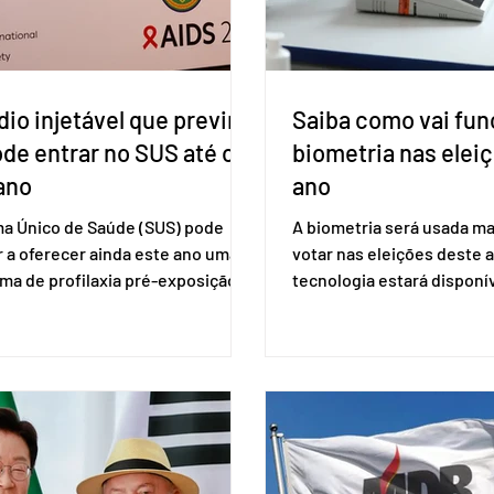
io injetável que previne
Saiba como vai fun
ode entrar no SUS até o
biometria nas elei
ano
ano
ma Único de Saúde (SUS) pode
A biometria será usada ma
 a oferecer ainda este ano uma
votar nas eleições deste a
ma de profilaxia pré-exposição
tecnologia estará disponí
aplicada por injeção, para a
seções eleitorais do país 
o do HIV. Trata-se do
fraudes e garantir a lisura 
ento carbotegravir, que impede
Apesar da requisição, a bi
ação do vírus de forma prolongada
obrigatória para exercer o 
ser tomado a cada dois meses. O
Se o título estiver regular
de inclusão vai ser encaminhado
votar mesmo sem ter real
nistério da Saúde à Comissão
cadastro. Neste caso, será
l de Incorporação de Novas
documento de identificaç