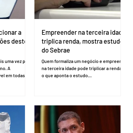
cionar a
Empreender na terceira idade
ções deste
triplica renda, mostra estudo
do Sebrae
is uma vez para
Quem formaliza um negócio e empreende
no. A
na terceira idade pode triplicar a renda. É
vel em todas as
o que aponta o estudo
para evitar
Empreendedorismo Sênior Sob a Ótica da
do pleito.
Pesquisa Nacional por Amostra de
ometria não é
Domicílio (PNAD Contínua), do Serviço
direito ao voto.
Brasileiro de Apoio às Micro e Pequenas
, o eleitor pode
Empresas (Sebrae), realizado a partir de
izado esse
dados do Instituto Brasileiro de
 exigido o
Geografia e Estatística (IBGE). O estudo
ão para acesso
do Sebrae mostra que, no quarto