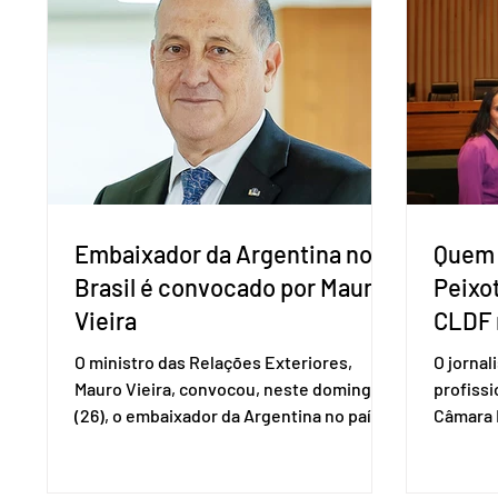
com a presença do presidente nacional
que vai 
do partido, Eduardo Ribeiro, e do senador
dois lad
Eduardo Girão, filiado ao Novo desde
empecil
fevereiro de 2023. Formado em
negocia
administração de empresas pela Fundaç
com a Co
Embaixador da Argentina no
Quem 
Brasil é convocado por Mauro
Peixo
Vieira
CLDF 
O ministro das Relações Exteriores,
O jornal
Mauro Vieira, convocou, neste domingo
profiss
(26), o embaixador da Argentina no país,
Câmara L
Daniel Raimondi, e transmitiu ao
durante 
diplomata estrangeiro a repulsa do
de junho
governo brasileiro à fala do presidente
Imprens