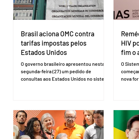
Brasil aciona OMC contra
Reméd
tarifas impostas pelos
HIV p
Estados Unidos
fim o 
O governo brasileiro apresentou nesta
O Siste
segunda-feira (27) um pedido de
começar
consultas aos Estados Unidos no sistema
nova for
de solução de controvérsias da
(PreP), 
Organização Mundial do Comércio (OMC),
prevençã
contestando duas medidas tarifárias
medicam
adotadas pelo país norte-americano com
a replic
base na Seção 301 da Lei de Comércio de
e pode 
1974. Segundo nota divulgada pelo
pedido 
Ministério das Relações Exteriores, o
pelo Mi
Brasil considera que as tarifas são
Naciona