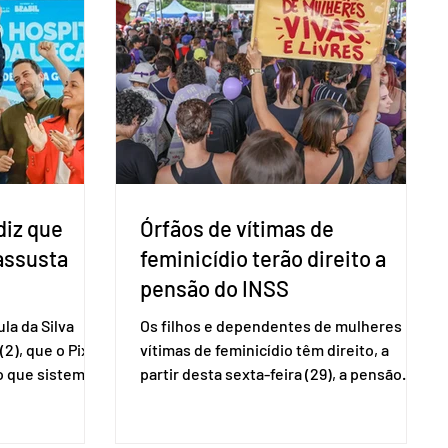
 focar na
tribunal, o encontro ocorrerá na sede do
e deputados
TSE e dará continuidade às ações de
ecer a bancada
transparência voltadas à comunidade
com senad
internacional. Nela, o presidente da
Corte, ministro Kássio Nunes Marques,
voltará a explic
diz que
Órfãos de vítimas de
 assusta
feminicídio terão direito a
pensão do INSS
la da Silva
Os filhos e dependentes de mulheres
(2), que o Pix
vítimas de feminicídio têm direito, a
so que sistemas
partir desta sexta-feira (29), a pensão
ses que
especial do Instituto Nacional do Seguro
amento
Social (INSS). A norma regulamenta a
Catalão (GO),
concessão do benefício no valor de um