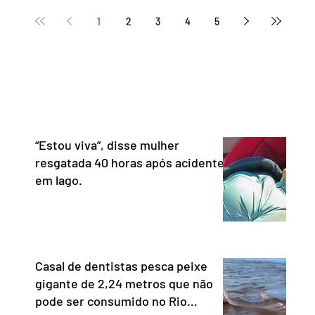
 distrital Dra. Jane Klébia,
Lula destacou as vantage
1
2
3
4
5
ceu personalidades que
tecnologia nacional e diss
nham relevantes serviços à
não aceita ser tratado co
ção no Distrito Federal e
republiqueta de banana”. 
 contribuindo para a informação,
Representante Comercial
nia e o fortalecimento da
Unidos (USTR) atacou o s
cia. Com uma trajetória
pagamento instantâneo cr
dad
Banco Cen
“Estou viva”, disse mulher
resgatada 40 horas após acidente
em lago.
Casal de dentistas pesca peixe
gigante de 2,24 metros que não
pode ser consumido no Rio