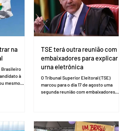
a eletrônica
trimestre de 2025, os empreendedores
60+ formalizados atingiram o maior
rendime
rar na
TSE terá outra reunião com
l
embaixadores para explicar
urna eletrônica
Brasileiro
candidato à
O Tribunal Superior Eleitoral (TSE)
a ou mesmo
marcou para o dia 17 de agosto uma
s para as
segunda reunião com embaixadores,
são foi
representantes diplomáticos e
 nacional nesta
organismos internacionais, a fim de
ido decidiu
explicar o funcionamento da urna
taduais para a
eletrônica brasileira, bem como do
bito local. A
sistema eleitoral do país. Segundo o