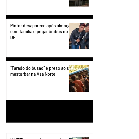
Pintor desaparece após almoçar
com família e pegar ônibus no
DF
“Tarado do busão” é preso ao se
masturbar na Asa Norte
1
/
199