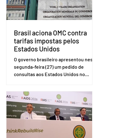
Brasil aciona OMC contra
tarifas impostas pelos
Estados Unidos
O governo brasileiro apresentou nesta
segunda-feira (27) um pedido de
consultas aos Estados Unidos no
sistema de solução de controvérsias da
Organização Mundial do Comércio
(OMC), contestando duas medidas
tarifárias adotadas pelo país norte-
americano com base na Seção 301 da
Lei de Comércio de 1974. Segundo nota
divulgada pelo Ministério das Relações
Exteriores, o Brasil considera que as