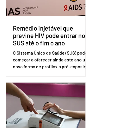
tarifas são injustificadas e
incompatíveis com as obrigações
assumidas pelos Estados Unid
Remédio injetável que
previne HIV pode entrar no
SUS até o fim o ano
O Sistema Único de Saúde (SUS) pode
começar a oferecer ainda este ano uma
nova forma de profilaxia pré-exposição
(PreP), aplicada por injeção, para a
prevenção do HIV. Trata-se do
medicamento carbotegravir, que
impede a replicação do vírus de forma
prolongada e pode ser tomado a cada
dois meses. O pedido de inclusão vai
ser encaminhado pelo Ministério da
Saúde à Comissão Nacional de