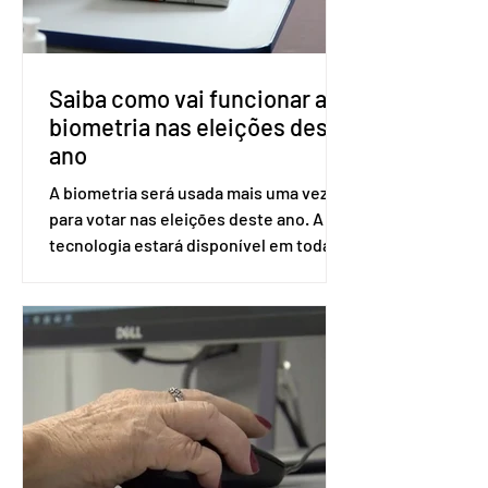
Incorporação de Novas Tecnologias no
SUS (Conitec) na semana que vem. A
Conitec é um colegiado
Saiba como vai funcionar a
biometria nas eleições deste
ano
A biometria será usada mais uma vez
para votar nas eleições deste ano. A
tecnologia estará disponível em todas
as seções eleitorais do país para evitar
fraudes e garantir a lisura do pleito.
Apesar da requisição, a biometria não é
obrigatória para exercer o direito ao
voto. Se o título estiver regular, o
eleitor pode votar mesmo sem ter
realizado esse cadastro. Neste caso,
será exigido o documento de
identificação para acesso à urna