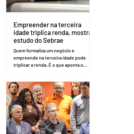
eletrônica. Se a urna eletrônica não
reconh
Empreender na terceira
idade triplica renda, mostra
estudo do Sebrae
Quem formaliza um negócio e
empreende na terceira idade pode
triplicar a renda. É o que aponta o
estudo Empreendedorismo Sênior Sob
a Ótica da Pesquisa Nacional por
Amostra de Domicílio (PNAD Contínua),
do Serviço Brasileiro de Apoio às Micro
e Pequenas Empresas (Sebrae),
realizado a partir de dados do Instituto
Brasileiro de Geografia e Estatística
(IBGE). O estudo do Sebrae mostra que,
no quarto trimestre de 2025, os