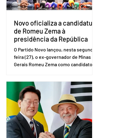
empreendedores 60+ formalizados
atingiram o maior rendime
Novo oficializa a candidatura
de Romeu Zema à
presidência da República
O Partido Novo lançou, nesta segunda-
feira (27), o ex-governador de Minas
Gerais Romeu Zema como candidato à
presidência da República. A convenção
nacional do partido foi realizada em
Brasília. O Novo ainda não definiu quem
vai compor a chapa como candidato a
vice-presidente. A convenção contou
com a presença do presidente nacional
do partido, Eduardo Ribeiro, e do
senador Eduardo Girão, filiado ao Novo
desde fevereiro de 2023. Formado em