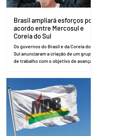
administração de empresas pela
Fundaç
Brasil ampliará esforços por
acordo entre Mercosul e
Coreia do Sul
Os governos do Brasil e da Coreia do
Sul anunciaram a criação de um grupo
de trabalho com o objetivo de avançar
nas negociações entre o país asiático e
o Mercosul. O bloco econômico formado
por Brasil, Argentina, Paraguai e
Uruguai, além de outros países
associados. “Decidimos criar um grupo
de trabalho que vai identificar
sensibilidades dos dois lados e evitar
que elas sejam um empecilho para a
retomada das negociações de um
acordo do Mercosul com a Coreia”,