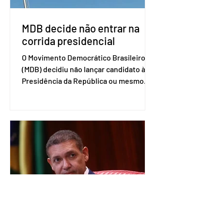
disse o presiden
MDB decide não entrar na
corrida presidencial
O Movimento Democrático Brasileiro
(MDB) decidiu não lançar candidato à
Presidência da República ou mesmo
firmar coligações nacionais para as
eleições deste ano. A decisão foi
formalizada em convenção nacional
nesta segunda-feira (27). O partido
decidiu liberar seus diretórios
estaduais para a formação de alianças
no âmbito local. A ideia, segundo o
partido, é focar na eleição de
governadores e deputados estaduais,
além de fortalecer a bancada no
Congresso Nacional, com senad