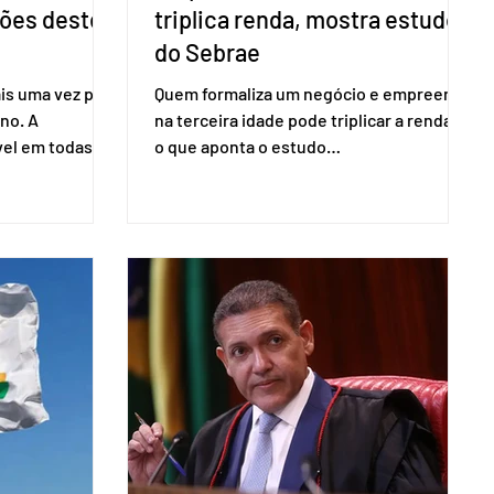
ções deste
triplica renda, mostra estudo
do Sebrae
is uma vez para
Quem formaliza um negócio e empreende
no. A
na terceira idade pode triplicar a renda. É
vel em todas as
o que aponta o estudo
para evitar
Empreendedorismo Sênior Sob a Ótica da
do pleito.
Pesquisa Nacional por Amostra de
ometria não é
Domicílio (PNAD Contínua), do Serviço
direito ao voto.
Brasileiro de Apoio às Micro e Pequenas
, o eleitor pode
Empresas (Sebrae), realizado a partir de
izado esse
dados do Instituto Brasileiro de
 exigido o
Geografia e Estatística (IBGE). O estudo
ão para acesso
do Sebrae mostra que, no quarto
a eletrônica
trimestre de 2025, os empreendedores
60+ formalizados atingiram o maior
rendime