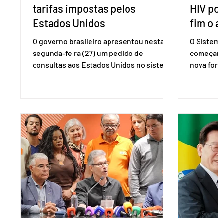
tarifas impostas pelos
HIV p
Estados Unidos
fim o 
O governo brasileiro apresentou nesta
O Siste
segunda-feira (27) um pedido de
começar
consultas aos Estados Unidos no sistema
nova for
de solução de controvérsias da
(PreP), 
Organização Mundial do Comércio (OMC),
prevençã
contestando duas medidas tarifárias
medicam
adotadas pelo país norte-americano com
a replic
base na Seção 301 da Lei de Comércio de
e pode 
1974. Segundo nota divulgada pelo
pedido 
Ministério das Relações Exteriores, o
pelo Mi
Brasil considera que as tarifas são
Naciona
injustificadas e incompatíveis com as
Tecnolo
obrigações assumidas pelos Estados
que vem
Unid