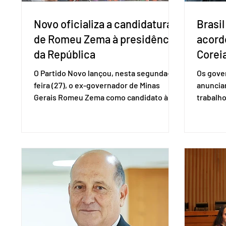
Novo oficializa a candidatura
Brasil
de Romeu Zema à presidência
acord
da República
Coreia
O Partido Novo lançou, nesta segunda-
Os gover
feira (27), o ex-governador de Minas
anuncia
Gerais Romeu Zema como candidato à
trabalho
presidência da República. A convenção
negociaç
nacional do partido foi realizada em
Mercosu
Brasília. O Novo ainda não definiu quem
por Bras
vai compor a chapa como candidato a
além de
vice-presidente. A convenção contou
“Decidim
com a presença do presidente nacional
que vai 
do partido, Eduardo Ribeiro, e do senador
dois lad
Eduardo Girão, filiado ao Novo desde
empecil
fevereiro de 2023. Formado em
negocia
administração de empresas pela Fundaç
com a Co