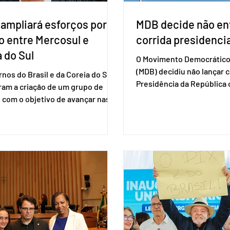
 ampliará esforços por
MDB decide não ent
o entre Mercosul e
corrida presidencia
 do Sul
O Movimento Democrático 
(MDB) decidiu não lançar 
nos do Brasil e da Coreia do Sul
Presidência da Repúblic
ram a criação de um grupo de
firmar coligações nacionai
 com o objetivo de avançar nas
eleições deste ano. A deci
ões entre o país asiático e o
formalizada em convenção
l. O bloco econômico formado
segunda-feira (27). O part
il, Argentina, Paraguai e Uruguai,
liberar seus diretórios es
 outros países associados.
formação de alianças no âm
os criar um grupo de trabalho
ideia, segundo o partido, é
identificar sensibilidades dos
eleição de governadores 
os e evitar que elas sejam um
estaduais, além de fortal
ho para a retomada das
no Congresso Nacional, 
ções de um acordo do Mercosul
reia”, disse o presiden