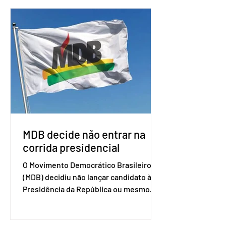
o Mercosul. O bloco econômico formado
por Brasil, Argentina, Paraguai e
Uruguai, além de outros países
associados. “Decidimos criar um grupo
de trabalho que vai identificar
sensibilidades dos dois lados e evitar
que elas sejam um empecilho para a
retomada das negociações de um
acordo do Mercosul com a Coreia”,
disse o presiden
MDB decide não entrar na
corrida presidencial
O Movimento Democrático Brasileiro
(MDB) decidiu não lançar candidato à
Presidência da República ou mesmo
firmar coligações nacionais para as
eleições deste ano. A decisão foi
formalizada em convenção nacional