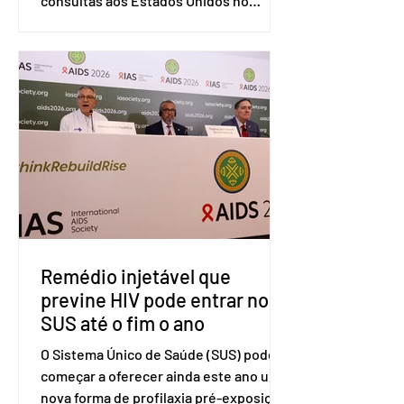
consultas aos Estados Unidos no
sistema de solução de controvérsias da
Organização Mundial do Comércio
(OMC), contestando duas medidas
tarifárias adotadas pelo país norte-
americano com base na Seção 301 da
Lei de Comércio de 1974. Segundo nota
divulgada pelo Ministério das Relações
Exteriores, o Brasil considera que as
tarifas são injustificadas e
incompatíveis com as obrigações
assumidas pelos Estados Unid
Remédio injetável que
previne HIV pode entrar no
SUS até o fim o ano
O Sistema Único de Saúde (SUS) pode
começar a oferecer ainda este ano uma
nova forma de profilaxia pré-exposição