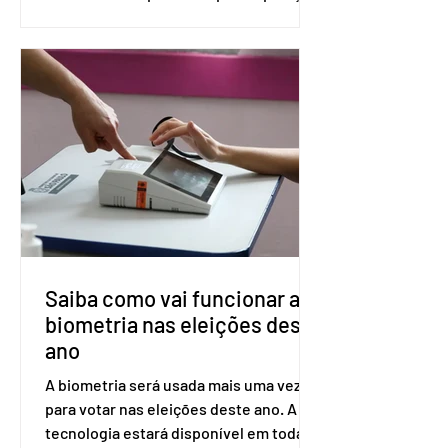
(PreP), aplicada por injeção, para a
prevenção do HIV. Trata-se do
medicamento carbotegravir, que
impede a replicação do vírus de forma
prolongada e pode ser tomado a cada
dois meses. O pedido de inclusão vai
ser encaminhado pelo Ministério da
Saúde à Comissão Nacional de
Incorporação de Novas Tecnologias no
SUS (Conitec) na semana que vem. A
Conitec é um colegiado
Saiba como vai funcionar a
biometria nas eleições deste
ano
A biometria será usada mais uma vez
para votar nas eleições deste ano. A
tecnologia estará disponível em todas