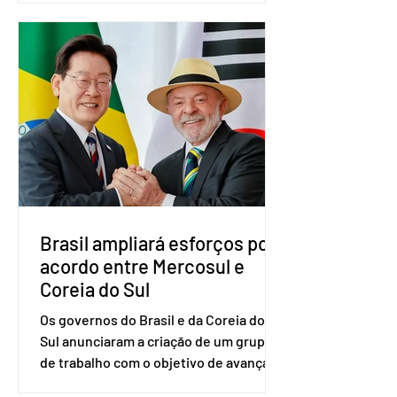
nacional do partido foi realizada em
Brasília. O Novo ainda não definiu quem
vai compor a chapa como candidato a
vice-presidente. A convenção contou
com a presença do presidente nacional
do partido, Eduardo Ribeiro, e do
senador Eduardo Girão, filiado ao Novo
desde fevereiro de 2023. Formado em
administração de empresas pela
Fundaç
Brasil ampliará esforços por
acordo entre Mercosul e
Coreia do Sul
Os governos do Brasil e da Coreia do
Sul anunciaram a criação de um grupo
de trabalho com o objetivo de avançar
nas negociações entre o país asiático e