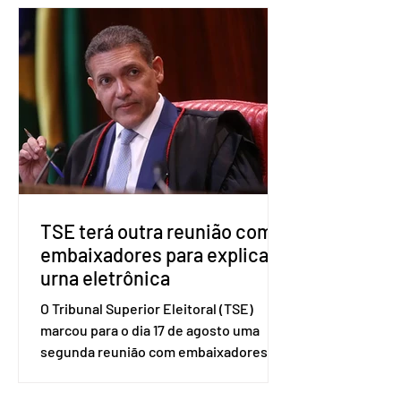
nesta segunda-feira (27). O partido
decidiu liberar seus diretórios
estaduais para a formação de alianças
no âmbito local. A ideia, segundo o
partido, é focar na eleição de
governadores e deputados estaduais,
além de fortalecer a bancada no
Congresso Nacional, com senad
TSE terá outra reunião com
embaixadores para explicar
urna eletrônica
O Tribunal Superior Eleitoral (TSE)
marcou para o dia 17 de agosto uma
segunda reunião com embaixadores,
representantes diplomáticos e
organismos internacionais, a fim de