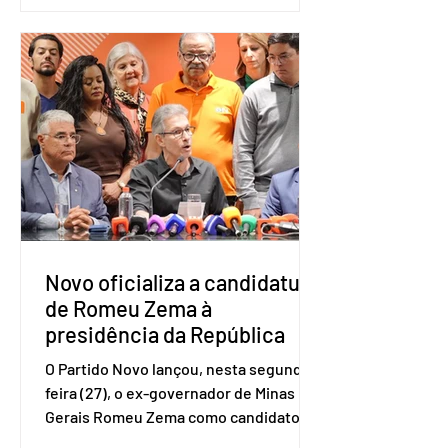
estudo Empreendedorismo Sênior Sob
a Ótica da Pesquisa Nacional por
Amostra de Domicílio (PNAD Contínua),
do Serviço Brasileiro de Apoio às Micro
e Pequenas Empresas (Sebrae),
realizado a partir de dados do Instituto
Brasileiro de Geografia e Estatística
(IBGE). O estudo do Sebrae mostra que,
no quarto trimestre de 2025, os
empreendedores 60+ formalizados
atingiram o maior rendime
Novo oficializa a candidatura
de Romeu Zema à
presidência da República
O Partido Novo lançou, nesta segunda-
feira (27), o ex-governador de Minas
Gerais Romeu Zema como candidato à
presidência da República. A convenção