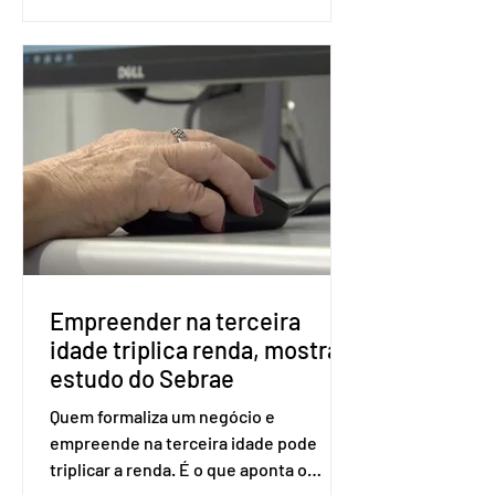
as seções eleitorais do país para evitar
fraudes e garantir a lisura do pleito.
Apesar da requisição, a biometria não é
obrigatória para exercer o direito ao
voto. Se o título estiver regular, o
eleitor pode votar mesmo sem ter
realizado esse cadastro. Neste caso,
será exigido o documento de
identificação para acesso à urna
eletrônica. Se a urna eletrônica não
reconh
Empreender na terceira
idade triplica renda, mostra
estudo do Sebrae
Quem formaliza um negócio e
empreende na terceira idade pode
triplicar a renda. É o que aponta o