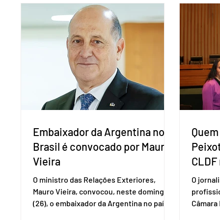
vai compor a chapa como candidato a
além de
vice-presidente. A convenção contou
“Decidim
com a presença do presidente nacional
que vai 
do partido, Eduardo Ribeiro, e do senador
dois lad
Eduardo Girão, filiado ao Novo desde
empecil
fevereiro de 2023. Formado em
negocia
administração de empresas pela Fundaç
com a Co
Embaixador da Argentina no
Quem 
Brasil é convocado por Mauro
Peixo
Vieira
CLDF 
O ministro das Relações Exteriores,
O jornal
Mauro Vieira, convocou, neste domingo
profiss
(26), o embaixador da Argentina no país,
Câmara L
Daniel Raimondi, e transmitiu ao
durante 