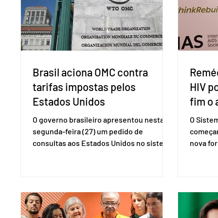
Brasil aciona OMC contra
Reméd
tarifas impostas pelos
HIV p
Estados Unidos
fim o 
O governo brasileiro apresentou nesta
O Siste
segunda-feira (27) um pedido de
começar
consultas aos Estados Unidos no sistema
nova for
de solução de controvérsias da
(PreP), 
Organização Mundial do Comércio (OMC),
prevençã
contestando duas medidas tarifárias
medicam
adotadas pelo país norte-americano com
a replic
base na Seção 301 da Lei de Comércio de
e pode 
1974. Segundo nota divulgada pelo
pedido 