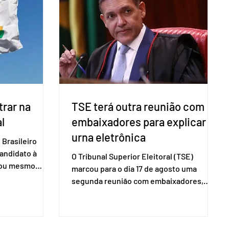
 exigido o
Geografia e Estatística (IBGE). O estudo
ão para acesso
do Sebrae mostra que, no quarto
a eletrônica
trimestre de 2025, os empreendedores
60+ formalizados atingiram o maior
rendime
rar na
TSE terá outra reunião com
l
embaixadores para explicar
urna eletrônica
Brasileiro
candidato à
O Tribunal Superior Eleitoral (TSE)
a ou mesmo
marcou para o dia 17 de agosto uma
s para as
segunda reunião com embaixadores,
são foi
representantes diplomáticos e
 nacional nesta
organismos internacionais, a fim de
ido decidiu
explicar o funcionamento da urna
taduais para a