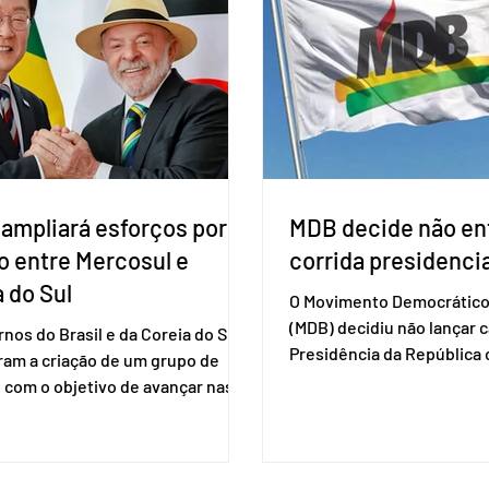
nistério da Saúde à Comissão
cadastro. Neste caso, será
l de Incorporação de Novas
documento de identificaç
gias no SUS (Conitec) na semana
à urna eletrônica. Se a urn
. A Conitec é um colegiado
não reconh
 ampliará esforços por
MDB decide não ent
o entre Mercosul e
corrida presidencia
 do Sul
O Movimento Democrático 
(MDB) decidiu não lançar 
nos do Brasil e da Coreia do Sul
Presidência da Repúblic
ram a criação de um grupo de
firmar coligações nacionai
 com o objetivo de avançar nas
eleições deste ano. A deci
ões entre o país asiático e o
formalizada em convenção
l. O bloco econômico formado
segunda-feira (27). O part
il, Argentina, Paraguai e Uruguai,
liberar seus diretórios es