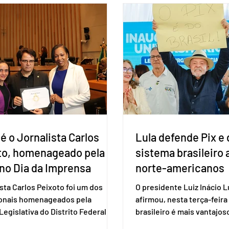
 outros países associados.
formação de alianças no âm
os criar um grupo de trabalho
ideia, segundo o partido, é
identificar sensibilidades dos
eleição de governadores 
os e evitar que elas sejam um
estaduais, além de fortal
ho para a retomada das
no Congresso Nacional, 
ções de um acordo do Mercosul
reia”, disse o presiden
é o Jornalista Carlos
Lula defende Pix e 
to, homenageado pela
sistema brasileiro
no Dia da Imprensa
norte-americanos
ista Carlos Peixoto foi um dos
O presidente Luiz Inácio Lu
ionais homenageados pela
afirmou, nesta terça-feira 
egislativa do Distrito Federal
brasileiro é mais vantajo
a sessão solene realizada em 1º
de empresas estaduniden