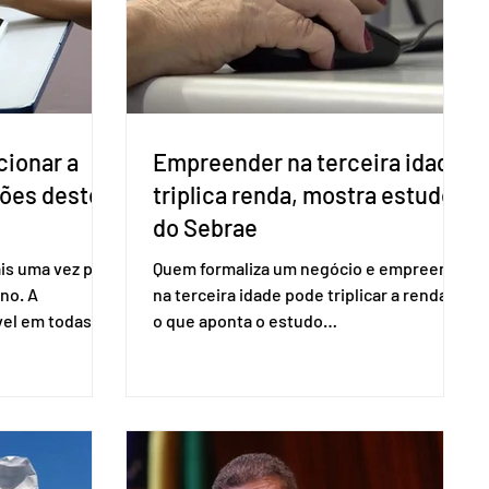
cionar a
Empreender na terceira idade
ções deste
triplica renda, mostra estudo
do Sebrae
is uma vez para
Quem formaliza um negócio e empreende
no. A
na terceira idade pode triplicar a renda. É
vel em todas as
o que aponta o estudo
para evitar
Empreendedorismo Sênior Sob a Ótica da
do pleito.
Pesquisa Nacional por Amostra de
ometria não é
Domicílio (PNAD Contínua), do Serviço
direito ao voto.
Brasileiro de Apoio às Micro e Pequenas
, o eleitor pode
Empresas (Sebrae), realizado a partir de
izado esse
dados do Instituto Brasileiro de