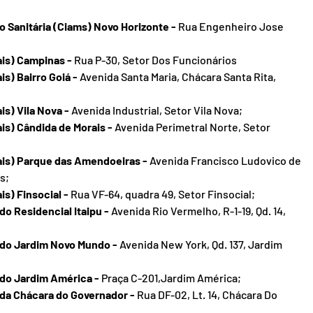
 Sanitária (Ciams) Novo Horizonte - 
Rua Engenheiro Jose 
is) Campinas - 
Rua P-30, Setor Dos Funcionários
s) Bairro Goiá - 
Avenida Santa Maria, Chácara Santa Rita, 
s) Vila Nova - 
Avenida Industrial, Setor Vila Nova;
is) Cândida de Morais - 
Avenida Perimetral Norte, Setor 
ais) Parque das Amendoeiras - 
Avenida Francisco Ludovico de 
s;
s) Finsocial -
 Rua VF-64, quadra 49, Setor Finsocial;
o Residencial Itaipu - 
Avenida Rio Vermelho, R-1-19, Qd. 14, 
do Jardim Novo Mundo - 
Avenida New York, Qd. 137, Jardim 
do Jardim América -
 Praça C-201,Jardim América;
da Chácara do Governador - 
Rua DF-02, Lt. 14, Chácara Do 