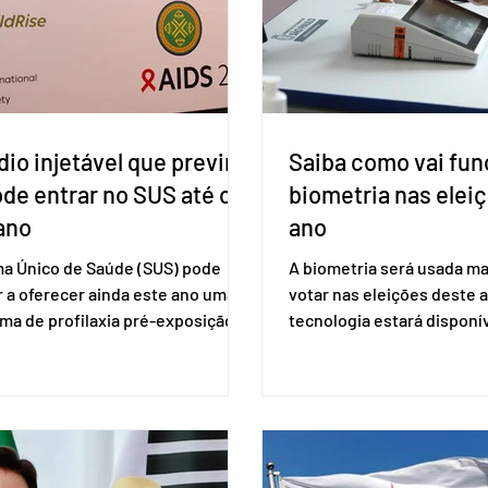
io injetável que previne
Saiba como vai fun
ode entrar no SUS até o
biometria nas elei
ano
ano
ma Único de Saúde (SUS) pode
A biometria será usada ma
 a oferecer ainda este ano uma
votar nas eleições deste a
ma de profilaxia pré-exposição
tecnologia estará disponí
aplicada por injeção, para a
seções eleitorais do país 
o do HIV. Trata-se do
fraudes e garantir a lisura 
ento carbotegravir, que impede
Apesar da requisição, a bi
ação do vírus de forma prolongada
obrigatória para exercer o 
ser tomado a cada dois meses. O
Se o título estiver regular
de inclusão vai ser encaminhado
votar mesmo sem ter real