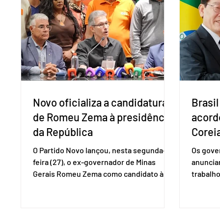
Ministério das Relações Exteriores, o
pelo Mi
Brasil considera que as tarifas são
Naciona
injustificadas e incompatíveis com as
Tecnolo
obrigações assumidas pelos Estados
que vem
Unid
Novo oficializa a candidatura
Brasil
de Romeu Zema à presidência
acord
da República
Coreia
O Partido Novo lançou, nesta segunda-
Os gover
feira (27), o ex-governador de Minas
anuncia
Gerais Romeu Zema como candidato à
trabalho
presidência da República. A convenção
negociaç
nacional do partido foi realizada em
Mercosu
Brasília. O Novo ainda não definiu quem
por Bras