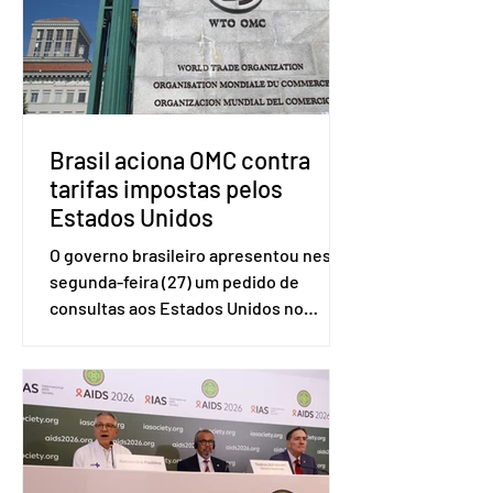
Brasil aciona OMC contra
tarifas impostas pelos
Estados Unidos
O governo brasileiro apresentou nesta
segunda-feira (27) um pedido de
consultas aos Estados Unidos no
sistema de solução de controvérsias da
Organização Mundial do Comércio
(OMC), contestando duas medidas
tarifárias adotadas pelo país norte-
americano com base na Seção 301 da
Lei de Comércio de 1974. Segundo nota
divulgada pelo Ministério das Relações