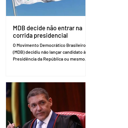
retomada das negociações de um
acordo do Mercosul com a Coreia”,
disse o presiden
MDB decide não entrar na
corrida presidencial
O Movimento Democrático Brasileiro
(MDB) decidiu não lançar candidato à
Presidência da República ou mesmo
firmar coligações nacionais para as
eleições deste ano. A decisão foi
formalizada em convenção nacional
nesta segunda-feira (27). O partido
decidiu liberar seus diretórios
estaduais para a formação de alianças
no âmbito local. A ideia, segundo o
partido, é focar na eleição de
governadores e deputados estaduais,
além de fortalecer a bancada no