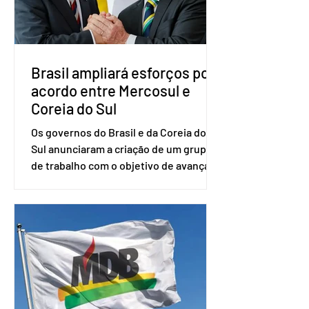
desde fevereiro de 2023. Formado em
administração de empresas pela
Fundaç
Brasil ampliará esforços por
acordo entre Mercosul e
Coreia do Sul
Os governos do Brasil e da Coreia do
Sul anunciaram a criação de um grupo
de trabalho com o objetivo de avançar
nas negociações entre o país asiático e
o Mercosul. O bloco econômico formado
por Brasil, Argentina, Paraguai e
Uruguai, além de outros países
associados. “Decidimos criar um grupo
de trabalho que vai identificar
sensibilidades dos dois lados e evitar
que elas sejam um empecilho para a