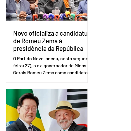
no quarto trimestre de 2025, os
empreendedores 60+ formalizados
atingiram o maior rendime
Novo oficializa a candidatura
de Romeu Zema à
presidência da República
O Partido Novo lançou, nesta segunda-
feira (27), o ex-governador de Minas
Gerais Romeu Zema como candidato à
presidência da República. A convenção
nacional do partido foi realizada em
Brasília. O Novo ainda não definiu quem
vai compor a chapa como candidato a
vice-presidente. A convenção contou
com a presença do presidente nacional
do partido, Eduardo Ribeiro, e do
senador Eduardo Girão, filiado ao Novo