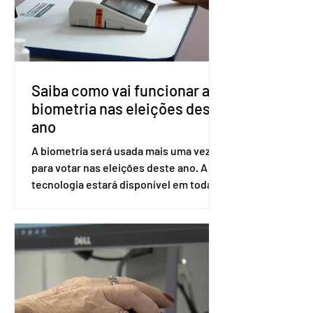
Saúde à Comissão Nacional de
Incorporação de Novas Tecnologias no
SUS (Conitec) na semana que vem. A
Conitec é um colegiado
Saiba como vai funcionar a
biometria nas eleições deste
ano
A biometria será usada mais uma vez
para votar nas eleições deste ano. A
tecnologia estará disponível em todas
as seções eleitorais do país para evitar
fraudes e garantir a lisura do pleito.
Apesar da requisição, a biometria não é
obrigatória para exercer o direito ao
voto. Se o título estiver regular, o
eleitor pode votar mesmo sem ter
realizado esse cadastro. Neste caso,