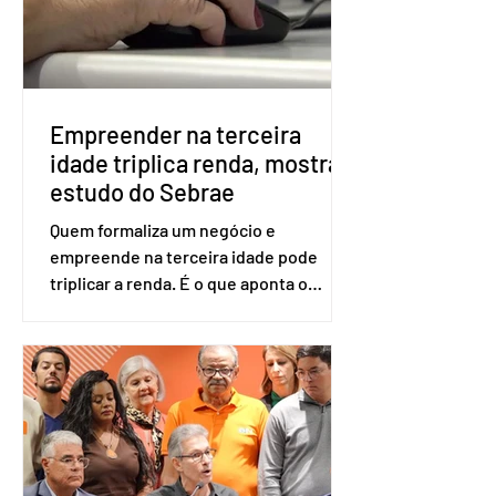
será exigido o documento de
identificação para acesso à urna
eletrônica. Se a urna eletrônica não
reconh
Empreender na terceira
idade triplica renda, mostra
estudo do Sebrae
Quem formaliza um negócio e
empreende na terceira idade pode
triplicar a renda. É o que aponta o
estudo Empreendedorismo Sênior Sob
a Ótica da Pesquisa Nacional por
Amostra de Domicílio (PNAD Contínua),
do Serviço Brasileiro de Apoio às Micro
e Pequenas Empresas (Sebrae),
realizado a partir de dados do Instituto
Brasileiro de Geografia e Estatística
(IBGE). O estudo do Sebrae mostra que,