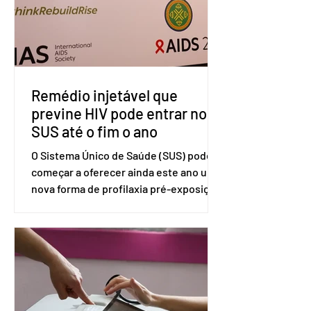
Exteriores, o Brasil considera que as
tarifas são injustificadas e
incompatíveis com as obrigações
assumidas pelos Estados Unid
Remédio injetável que
previne HIV pode entrar no
SUS até o fim o ano
O Sistema Único de Saúde (SUS) pode
começar a oferecer ainda este ano uma
nova forma de profilaxia pré-exposição
(PreP), aplicada por injeção, para a
prevenção do HIV. Trata-se do
medicamento carbotegravir, que
impede a replicação do vírus de forma
prolongada e pode ser tomado a cada
dois meses. O pedido de inclusão vai
ser encaminhado pelo Ministério da