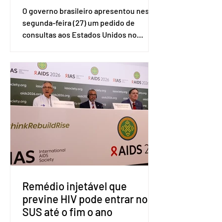
O governo brasileiro apresentou nesta
segunda-feira (27) um pedido de
consultas aos Estados Unidos no
sistema de solução de controvérsias da
Organização Mundial do Comércio
(OMC), contestando duas medidas
tarifárias adotadas pelo país norte-
americano com base na Seção 301 da
Lei de Comércio de 1974. Segundo nota
divulgada pelo Ministério das Relações
Exteriores, o Brasil considera que as
tarifas são injustificadas e
incompatíveis com as obrigações
assumidas pelos Estados Unid
Remédio injetável que
previne HIV pode entrar no
SUS até o fim o ano