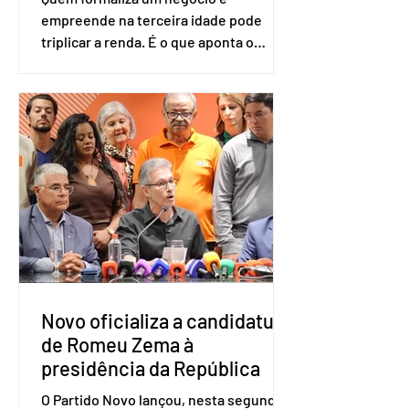
empreende na terceira idade pode
triplicar a renda. É o que aponta o
estudo Empreendedorismo Sênior Sob
a Ótica da Pesquisa Nacional por
Amostra de Domicílio (PNAD Contínua),
do Serviço Brasileiro de Apoio às Micro
e Pequenas Empresas (Sebrae),
realizado a partir de dados do Instituto
Brasileiro de Geografia e Estatística
(IBGE). O estudo do Sebrae mostra que,
no quarto trimestre de 2025, os
empreendedores 60+ formalizados
atingiram o maior rendime
Novo oficializa a candidatura
de Romeu Zema à
presidência da República
O Partido Novo lançou, nesta segunda-