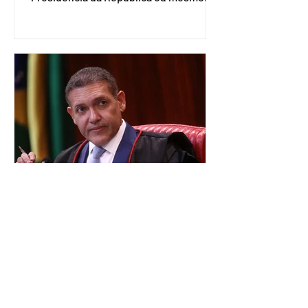
firmar coligações nacionais para as
eleições deste ano. A decisão foi
formalizada em convenção nacional
nesta segunda-feira (27). O partido
decidiu liberar seus diretórios
estaduais para a formação de alianças
no âmbito local. A ideia, segundo o
partido, é focar na eleição de
governadores e deputados estaduais,
além de fortalecer a bancada no
Congresso Nacional, com senad
TSE terá outra reunião com
embaixadores para explicar
urna eletrônica
O Tribunal Superior Eleitoral (TSE)
marcou para o dia 17 de agosto uma