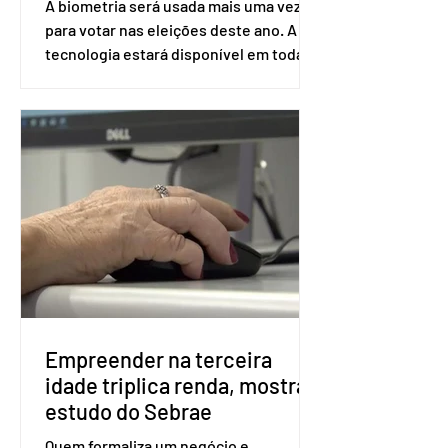
A biometria será usada mais uma vez
para votar nas eleições deste ano. A
tecnologia estará disponível em todas
as seções eleitorais do país para evitar
fraudes e garantir a lisura do pleito.
Apesar da requisição, a biometria não é
obrigatória para exercer o direito ao
voto. Se o título estiver regular, o
eleitor pode votar mesmo sem ter
realizado esse cadastro. Neste caso,
será exigido o documento de
identificação para acesso à urna
eletrônica. Se a urna eletrônica não
reconh
Empreender na terceira
idade triplica renda, mostra
estudo do Sebrae
Quem formaliza um negócio e