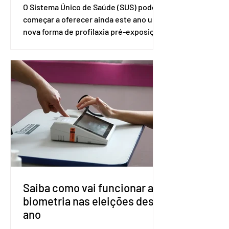
O Sistema Único de Saúde (SUS) pode
começar a oferecer ainda este ano uma
nova forma de profilaxia pré-exposição
(PreP), aplicada por injeção, para a
prevenção do HIV. Trata-se do
medicamento carbotegravir, que
impede a replicação do vírus de forma
prolongada e pode ser tomado a cada
dois meses. O pedido de inclusão vai
ser encaminhado pelo Ministério da
Saúde à Comissão Nacional de
Incorporação de Novas Tecnologias no
SUS (Conitec) na semana que vem. A
Conitec é um colegiado
Saiba como vai funcionar a
biometria nas eleições deste
ano