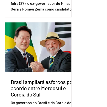
feira (27), o ex-governador de Minas
Gerais Romeu Zema como candidato à
presidência da República. A convenção
nacional do partido foi realizada em
Brasília. O Novo ainda não definiu quem
vai compor a chapa como candidato a
vice-presidente. A convenção contou
com a presença do presidente nacional
do partido, Eduardo Ribeiro, e do
senador Eduardo Girão, filiado ao Novo
desde fevereiro de 2023. Formado em
administração de empresas pela
Fundaç
Brasil ampliará esforços por
acordo entre Mercosul e
Coreia do Sul
Os governos do Brasil e da Coreia do