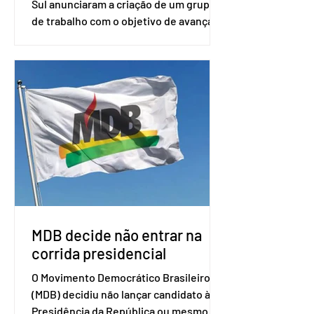
Sul anunciaram a criação de um grupo
de trabalho com o objetivo de avançar
nas negociações entre o país asiático e
o Mercosul. O bloco econômico formado
por Brasil, Argentina, Paraguai e
Uruguai, além de outros países
associados. “Decidimos criar um grupo
de trabalho que vai identificar
sensibilidades dos dois lados e evitar
que elas sejam um empecilho para a
retomada das negociações de um
acordo do Mercosul com a Coreia”,
disse o presiden
MDB decide não entrar na
corrida presidencial
O Movimento Democrático Brasileiro
(MDB) decidiu não lançar candidato à
Presidência da República ou mesmo