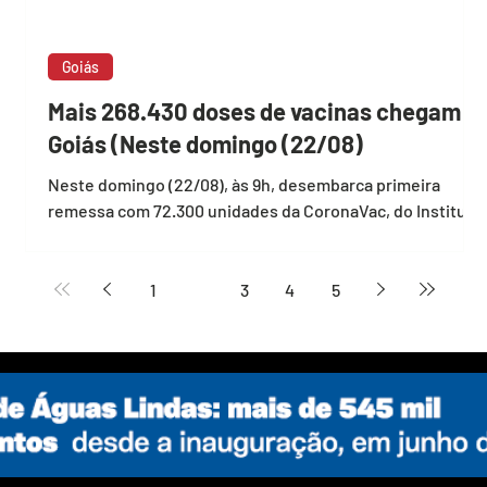
Goiás
Mais 268.430 doses de vacinas chegam a
Goiás (Neste domingo (22/08)
Neste domingo (22/08), às 9h, desembarca primeira
 de
remessa com 72.300 unidades da CoronaVac, do Instituto
Butantan. Na segunda-feira...
1
2
3
4
5