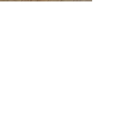
Homem tem faca cravada
nas costas no DF
Policiais militares do 17° Batalhão (17° BPM)
foram acionados via Centro de Operações da
Polícia Militar (COPOM) para averiguar uma...