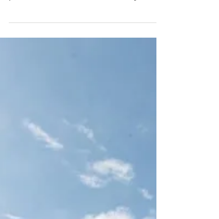
Na madrugada desta quinta-feira (27/3), a
Polícia Militar do Distrito Federal (PMDF)
prendeu um homem de 23 anos, foragido da
Justiça do...