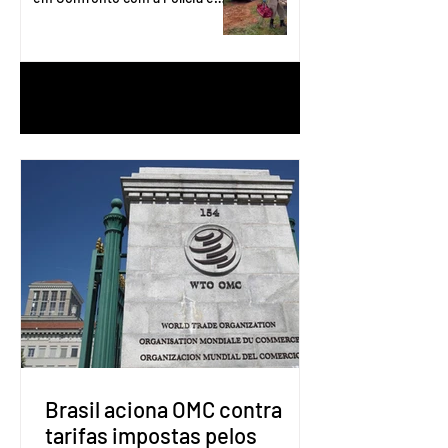
Águas Lindas
1
/
90
Brasil aciona OMC contra
tarifas impostas pelos