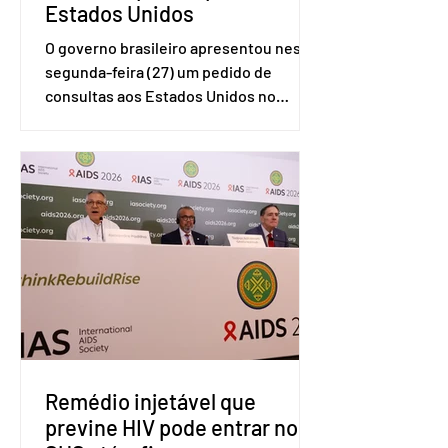
Estados Unidos
O governo brasileiro apresentou nesta
segunda-feira (27) um pedido de
consultas aos Estados Unidos no
sistema de solução de controvérsias da
Organização Mundial do Comércio
(OMC), contestando duas medidas
tarifárias adotadas pelo país norte-
americano com base na Seção 301 da
Lei de Comércio de 1974. Segundo nota
divulgada pelo Ministério das Relações
Exteriores, o Brasil considera que as
tarifas são injustificadas e
incompatíveis com as obrigações
assumidas pelos Estados Unid
Remédio injetável que
previne HIV pode entrar no