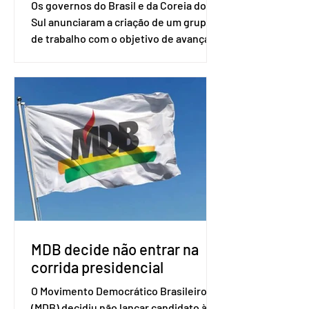
Os governos do Brasil e da Coreia do
Sul anunciaram a criação de um grupo
de trabalho com o objetivo de avançar
nas negociações entre o país asiático e
o Mercosul. O bloco econômico formado
por Brasil, Argentina, Paraguai e
Uruguai, além de outros países
associados. “Decidimos criar um grupo
de trabalho que vai identificar
sensibilidades dos dois lados e evitar
que elas sejam um empecilho para a
retomada das negociações de um
acordo do Mercosul com a Coreia”,
disse o presiden
MDB decide não entrar na
corrida presidencial
O Movimento Democrático Brasileiro
(MDB) decidiu não lançar candidato à