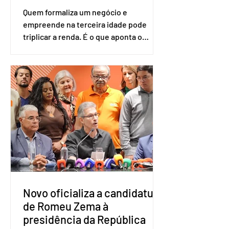
Quem formaliza um negócio e
empreende na terceira idade pode
triplicar a renda. É o que aponta o
estudo Empreendedorismo Sênior Sob
a Ótica da Pesquisa Nacional por
Amostra de Domicílio (PNAD Contínua),
do Serviço Brasileiro de Apoio às Micro
e Pequenas Empresas (Sebrae),
realizado a partir de dados do Instituto
Brasileiro de Geografia e Estatística
(IBGE). O estudo do Sebrae mostra que,
no quarto trimestre de 2025, os
empreendedores 60+ formalizados
atingiram o maior rendime
Novo oficializa a candidatura
de Romeu Zema à
presidência da República