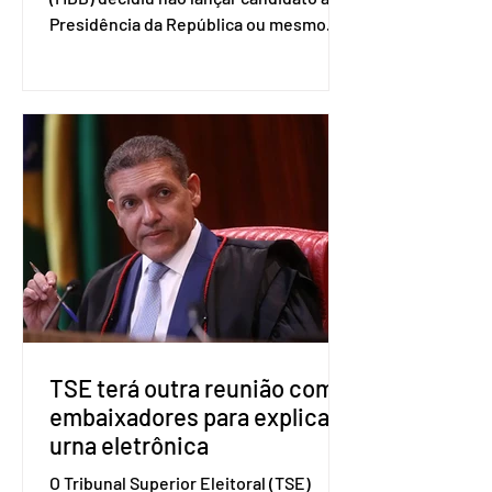
Presidência da República ou mesmo
firmar coligações nacionais para as
eleições deste ano. A decisão foi
formalizada em convenção nacional
nesta segunda-feira (27). O partido
decidiu liberar seus diretórios
estaduais para a formação de alianças
no âmbito local. A ideia, segundo o
partido, é focar na eleição de
governadores e deputados estaduais,
além de fortalecer a bancada no
Congresso Nacional, com senad
TSE terá outra reunião com
embaixadores para explicar
urna eletrônica
O Tribunal Superior Eleitoral (TSE)