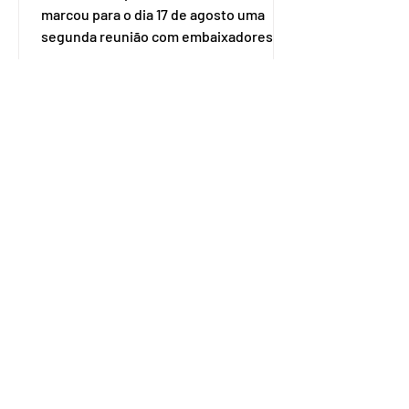
marcou para o dia 17 de agosto uma
segunda reunião com embaixadores,
representantes diplomáticos e
organismos internacionais, a fim de
explicar o funcionamento da urna
eletrônica brasileira, bem como do
sistema eleitoral do país. Segundo o
tribunal, o encontro ocorrerá na sede
do TSE e dará continuidade às ações de
transparência voltadas à comunidade
internacional. Nela, o presidente da
Corte, ministro Kássio Nunes Marques,
voltará a explic
Embaixador da Argentina no
Brasil é convocado por
Mauro Vieira
O ministro das Relações Exteriores,