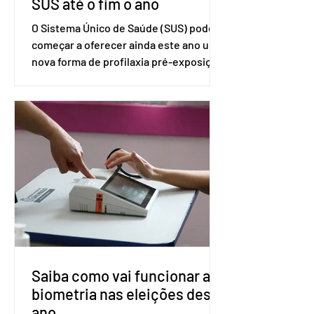
SUS até o fim o ano
O Sistema Único de Saúde (SUS) pode
começar a oferecer ainda este ano uma
nova forma de profilaxia pré-exposição
(PreP), aplicada por injeção, para a
prevenção do HIV. Trata-se do
medicamento carbotegravir, que
impede a replicação do vírus de forma
prolongada e pode ser tomado a cada
dois meses. O pedido de inclusão vai
ser encaminhado pelo Ministério da
Saúde à Comissão Nacional de
Incorporação de Novas Tecnologias no
SUS (Conitec) na semana que vem. A
Conitec é um colegiado
Saiba como vai funcionar a
biometria nas eleições deste
ano