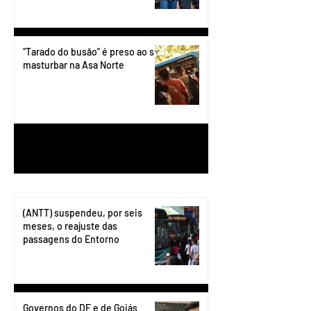
“Tarado do busão” é preso ao se
masturbar na Asa Norte
1
/
199
(ANTT) suspendeu, por seis
meses, o reajuste das
passagens do Entorno
Governos do DF e de Goiás