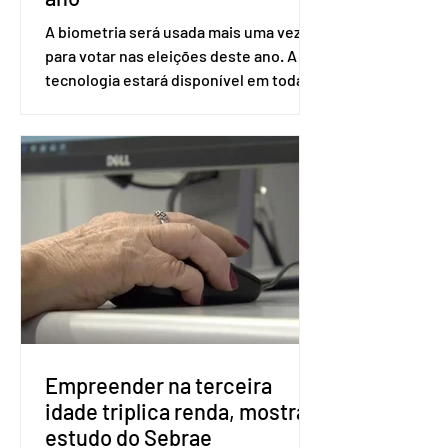
A biometria será usada mais uma vez
para votar nas eleições deste ano. A
tecnologia estará disponível em todas
as seções eleitorais do país para evitar
fraudes e garantir a lisura do pleito.
Apesar da requisição, a biometria não é
obrigatória para exercer o direito ao
voto. Se o título estiver regular, o
eleitor pode votar mesmo sem ter
realizado esse cadastro. Neste caso,
será exigido o documento de
identificação para acesso à urna
eletrônica. Se a urna eletrônica não
reconh
Empreender na terceira
idade triplica renda, mostra
estudo do Sebrae