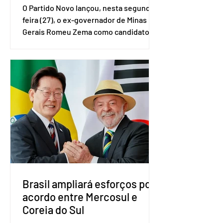
O Partido Novo lançou, nesta segunda-
feira (27), o ex-governador de Minas
Gerais Romeu Zema como candidato à
presidência da República. A convenção
nacional do partido foi realizada em
Brasília. O Novo ainda não definiu quem
vai compor a chapa como candidato a
vice-presidente. A convenção contou
com a presença do presidente nacional
do partido, Eduardo Ribeiro, e do
senador Eduardo Girão, filiado ao Novo
desde fevereiro de 2023. Formado em
administração de empresas pela
Fundaç
Brasil ampliará esforços por
acordo entre Mercosul e
Coreia do Sul