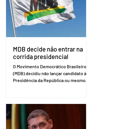
de trabalho que vai identificar
sensibilidades dos dois lados e evitar
que elas sejam um empecilho para a
retomada das negociações de um
acordo do Mercosul com a Coreia”,
disse o presiden
MDB decide não entrar na
corrida presidencial
O Movimento Democrático Brasileiro
(MDB) decidiu não lançar candidato à
Presidência da República ou mesmo
firmar coligações nacionais para as
eleições deste ano. A decisão foi
formalizada em convenção nacional
nesta segunda-feira (27). O partido
decidiu liberar seus diretórios
estaduais para a formação de alianças
no âmbito local. A ideia, segundo o