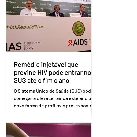
tarifárias adotadas pelo país norte-
americano com base na Seção 301 da
Lei de Comércio de 1974. Segundo nota
divulgada pelo Ministério das Relações
Exteriores, o Brasil considera que as
tarifas são injustificadas e
incompatíveis com as obrigações
assumidas pelos Estados Unid
Remédio injetável que
previne HIV pode entrar no
SUS até o fim o ano
O Sistema Único de Saúde (SUS) pode
começar a oferecer ainda este ano uma
nova forma de profilaxia pré-exposição
(PreP), aplicada por injeção, para a
prevenção do HIV. Trata-se do
medicamento carbotegravir, que
impede a replicação do vírus de forma