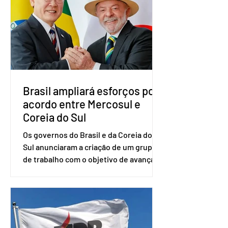
com a presença do presidente nacional
do partido, Eduardo Ribeiro, e do
senador Eduardo Girão, filiado ao Novo
desde fevereiro de 2023. Formado em
administração de empresas pela
Fundaç
Brasil ampliará esforços por
acordo entre Mercosul e
Coreia do Sul
Os governos do Brasil e da Coreia do
Sul anunciaram a criação de um grupo
de trabalho com o objetivo de avançar
nas negociações entre o país asiático e
o Mercosul. O bloco econômico formado
por Brasil, Argentina, Paraguai e
Uruguai, além de outros países
associados. “Decidimos criar um grupo