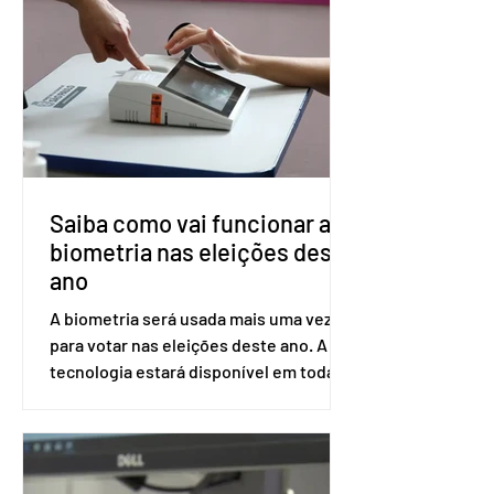
prolongada e pode ser tomado a cada
dois meses. O pedido de inclusão vai
ser encaminhado pelo Ministério da
Saúde à Comissão Nacional de
Incorporação de Novas Tecnologias no
SUS (Conitec) na semana que vem. A
Conitec é um colegiado
Saiba como vai funcionar a
biometria nas eleições deste
ano
A biometria será usada mais uma vez
para votar nas eleições deste ano. A
tecnologia estará disponível em todas
as seções eleitorais do país para evitar
fraudes e garantir a lisura do pleito.
Apesar da requisição, a biometria não é
obrigatória para exercer o direito ao