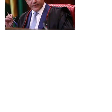
partido, é focar na eleição de
governadores e deputados estaduais,
além de fortalecer a bancada no
Congresso Nacional, com senad
TSE terá outra reunião com
embaixadores para explicar
urna eletrônica
O Tribunal Superior Eleitoral (TSE)
marcou para o dia 17 de agosto uma
segunda reunião com embaixadores,
representantes diplomáticos e
organismos internacionais, a fim de
explicar o funcionamento da urna
eletrônica brasileira, bem como do
sistema eleitoral do país. Segundo o
tribunal, o encontro ocorrerá na sede