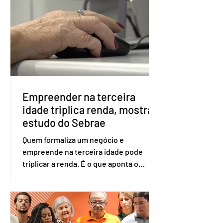
voto. Se o título estiver regular, o
eleitor pode votar mesmo sem ter
realizado esse cadastro. Neste caso,
será exigido o documento de
identificação para acesso à urna
eletrônica. Se a urna eletrônica não
reconh
Empreender na terceira
idade triplica renda, mostra
estudo do Sebrae
Quem formaliza um negócio e
empreende na terceira idade pode
triplicar a renda. É o que aponta o
estudo Empreendedorismo Sênior Sob
a Ótica da Pesquisa Nacional por
Amostra de Domicílio (PNAD Contínua),
do Serviço Brasileiro de Apoio às Micro