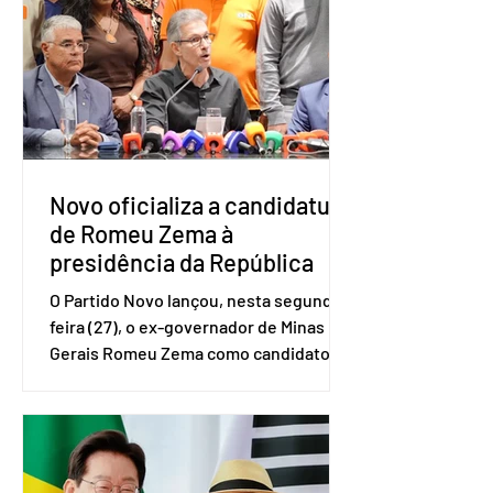
e Pequenas Empresas (Sebrae),
realizado a partir de dados do Instituto
Brasileiro de Geografia e Estatística
(IBGE). O estudo do Sebrae mostra que,
no quarto trimestre de 2025, os
empreendedores 60+ formalizados
atingiram o maior rendime
Novo oficializa a candidatura
de Romeu Zema à
presidência da República
O Partido Novo lançou, nesta segunda-
feira (27), o ex-governador de Minas
Gerais Romeu Zema como candidato à
presidência da República. A convenção
nacional do partido foi realizada em
Brasília. O Novo ainda não definiu quem
vai compor a chapa como candidato a
vice-presidente. A convenção contou