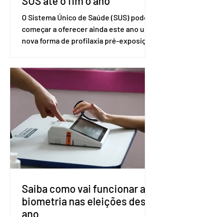
SUS até o fim o ano
O Sistema Único de Saúde (SUS) pode
começar a oferecer ainda este ano uma
nova forma de profilaxia pré-exposição
(PreP), aplicada por injeção, para a
prevenção do HIV. Trata-se do
medicamento carbotegravir, que
impede a replicação do vírus de forma
prolongada e pode ser tomado a cada
dois meses. O pedido de inclusão vai
ser encaminhado pelo Ministério da
Saúde à Comissão Nacional de
Incorporação de Novas Tecnologias no
SUS (Conitec) na semana que vem. A
Conitec é um colegiado
Saiba como vai funcionar a
biometria nas eleições deste
ano