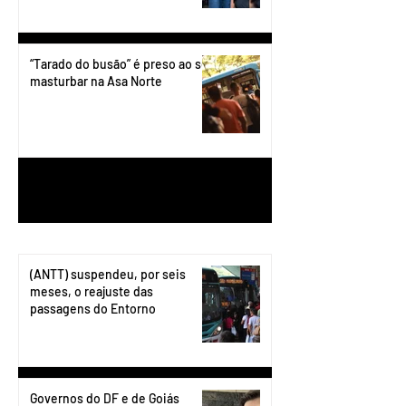
“Tarado do busão” é preso ao se
masturbar na Asa Norte
1
/
199
(ANTT) suspendeu, por seis
meses, o reajuste das
passagens do Entorno
Governos do DF e de Goiás