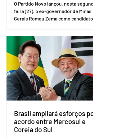
O Partido Novo lançou, nesta segunda-
feira (27), o ex-governador de Minas
Gerais Romeu Zema como candidato à
presidência da República. A convenção
nacional do partido foi realizada em
Brasília. O Novo ainda não definiu quem
vai compor a chapa como candidato a
vice-presidente. A convenção contou
com a presença do presidente nacional
do partido, Eduardo Ribeiro, e do
senador Eduardo Girão, filiado ao Novo
desde fevereiro de 2023. Formado em
administração de empresas pela
Fundaç
Brasil ampliará esforços por
acordo entre Mercosul e
Coreia do Sul