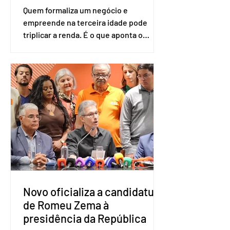
Quem formaliza um negócio e
empreende na terceira idade pode
triplicar a renda. É o que aponta o
estudo Empreendedorismo Sênior Sob
a Ótica da Pesquisa Nacional por
Amostra de Domicílio (PNAD Contínua),
do Serviço Brasileiro de Apoio às Micro
e Pequenas Empresas (Sebrae),
realizado a partir de dados do Instituto
Brasileiro de Geografia e Estatística
(IBGE). O estudo do Sebrae mostra que,
no quarto trimestre de 2025, os
empreendedores 60+ formalizados
atingiram o maior rendime
Novo oficializa a candidatura
de Romeu Zema à
presidência da República