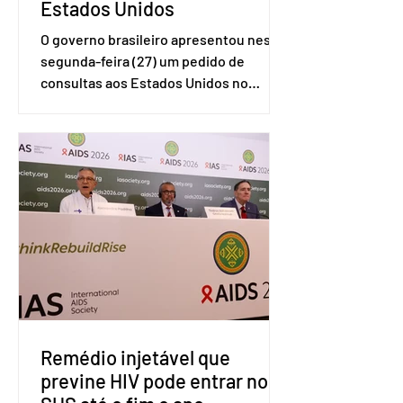
Estados Unidos
O governo brasileiro apresentou nesta
segunda-feira (27) um pedido de
consultas aos Estados Unidos no
sistema de solução de controvérsias da
Organização Mundial do Comércio
(OMC), contestando duas medidas
tarifárias adotadas pelo país norte-
americano com base na Seção 301 da
Lei de Comércio de 1974. Segundo nota
divulgada pelo Ministério das Relações
Exteriores, o Brasil considera que as
tarifas são injustificadas e
incompatíveis com as obrigações
assumidas pelos Estados Unid
Remédio injetável que
previne HIV pode entrar no