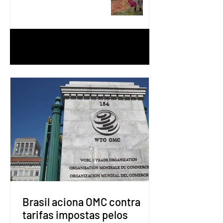
Águas Lindas
1
/
90
Brasil aciona OMC contra
tarifas impostas pelos