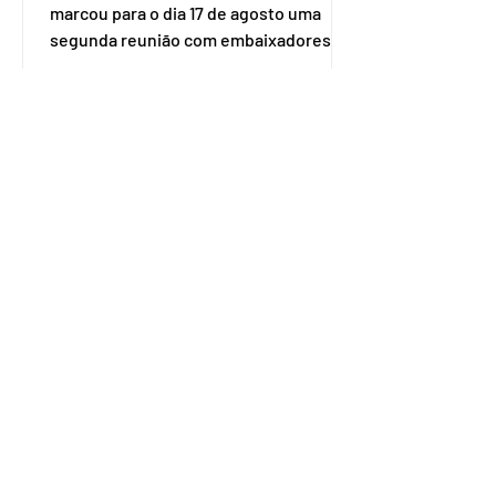
marcou para o dia 17 de agosto uma
segunda reunião com embaixadores,
representantes diplomáticos e
organismos internacionais, a fim de
explicar o funcionamento da urna
eletrônica brasileira, bem como do
sistema eleitoral do país. Segundo o
tribunal, o encontro ocorrerá na sede
do TSE e dará continuidade às ações de
transparência voltadas à comunidade
internacional. Nela, o presidente da
Corte, ministro Kássio Nunes Marques,
voltará a explic
Embaixador da Argentina no
Brasil é convocado por
Mauro Vieira
O ministro das Relações Exteriores,