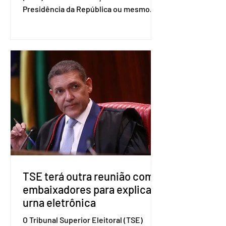
Presidência da República ou mesmo
firmar coligações nacionais para as
eleições deste ano. A decisão foi
formalizada em convenção nacional
nesta segunda-feira (27). O partido
decidiu liberar seus diretórios
estaduais para a formação de alianças
no âmbito local. A ideia, segundo o
partido, é focar na eleição de
governadores e deputados estaduais,
além de fortalecer a bancada no
Congresso Nacional, com senad
TSE terá outra reunião com
embaixadores para explicar
urna eletrônica
O Tribunal Superior Eleitoral (TSE)