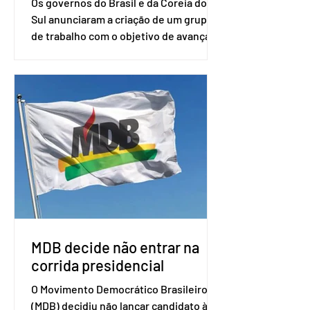
Os governos do Brasil e da Coreia do
Sul anunciaram a criação de um grupo
de trabalho com o objetivo de avançar
nas negociações entre o país asiático e
o Mercosul. O bloco econômico formado
por Brasil, Argentina, Paraguai e
Uruguai, além de outros países
associados. “Decidimos criar um grupo
de trabalho que vai identificar
sensibilidades dos dois lados e evitar
que elas sejam um empecilho para a
retomada das negociações de um
acordo do Mercosul com a Coreia”,
disse o presiden
MDB decide não entrar na
corrida presidencial
O Movimento Democrático Brasileiro
(MDB) decidiu não lançar candidato à