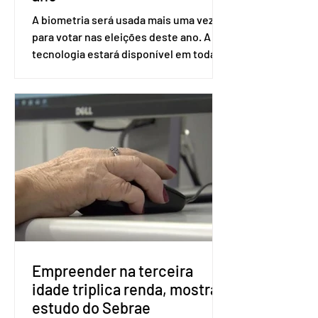
A biometria será usada mais uma vez
para votar nas eleições deste ano. A
tecnologia estará disponível em todas
as seções eleitorais do país para evitar
fraudes e garantir a lisura do pleito.
Apesar da requisição, a biometria não é
obrigatória para exercer o direito ao
voto. Se o título estiver regular, o
eleitor pode votar mesmo sem ter
realizado esse cadastro. Neste caso,
será exigido o documento de
identificação para acesso à urna
eletrônica. Se a urna eletrônica não
reconh
Empreender na terceira
idade triplica renda, mostra
estudo do Sebrae