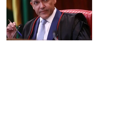
no âmbito local. A ideia, segundo o
partido, é focar na eleição de
governadores e deputados estaduais,
além de fortalecer a bancada no
Congresso Nacional, com senad
TSE terá outra reunião com
embaixadores para explicar
urna eletrônica
O Tribunal Superior Eleitoral (TSE)
marcou para o dia 17 de agosto uma
segunda reunião com embaixadores,
representantes diplomáticos e
organismos internacionais, a fim de
explicar o funcionamento da urna
eletrônica brasileira, bem como do
sistema eleitoral do país. Segundo o