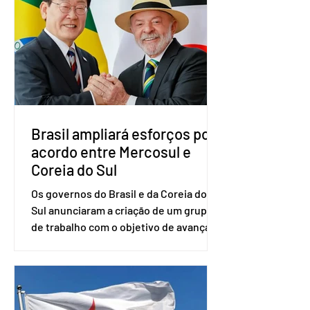
vice-presidente. A convenção contou
com a presença do presidente nacional
do partido, Eduardo Ribeiro, e do
senador Eduardo Girão, filiado ao Novo
desde fevereiro de 2023. Formado em
administração de empresas pela
Fundaç
Brasil ampliará esforços por
acordo entre Mercosul e
Coreia do Sul
Os governos do Brasil e da Coreia do
Sul anunciaram a criação de um grupo
de trabalho com o objetivo de avançar
nas negociações entre o país asiático e
o Mercosul. O bloco econômico formado
por Brasil, Argentina, Paraguai e
Uruguai, além de outros países
associados. “Decidimos criar um grupo