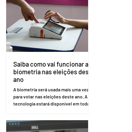
impede a replicação do vírus de forma
prolongada e pode ser tomado a cada
dois meses. O pedido de inclusão vai
ser encaminhado pelo Ministério da
Saúde à Comissão Nacional de
Incorporação de Novas Tecnologias no
SUS (Conitec) na semana que vem. A
Conitec é um colegiado
Saiba como vai funcionar a
biometria nas eleições deste
ano
A biometria será usada mais uma vez
para votar nas eleições deste ano. A
tecnologia estará disponível em todas
as seções eleitorais do país para evitar
fraudes e garantir a lisura do pleito.
Apesar da requisição, a biometria não é
obrigatória para exercer o direito ao