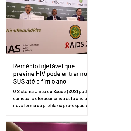
tarifárias adotadas pelo país norte-
americano com base na Seção 301 da
Lei de Comércio de 1974. Segundo nota
divulgada pelo Ministério das Relações
Exteriores, o Brasil considera que as
tarifas são injustificadas e
incompatíveis com as obrigações
assumidas pelos Estados Unid
Remédio injetável que
previne HIV pode entrar no
SUS até o fim o ano
O Sistema Único de Saúde (SUS) pode
começar a oferecer ainda este ano uma
nova forma de profilaxia pré-exposição
(PreP), aplicada por injeção, para a
prevenção do HIV. Trata-se do
medicamento carbotegravir, que