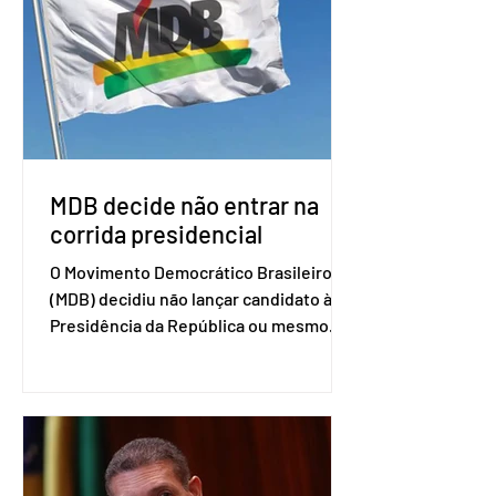
de trabalho que vai identificar
sensibilidades dos dois lados e evitar
que elas sejam um empecilho para a
retomada das negociações de um
acordo do Mercosul com a Coreia”,
disse o presiden
MDB decide não entrar na
corrida presidencial
O Movimento Democrático Brasileiro
(MDB) decidiu não lançar candidato à
Presidência da República ou mesmo
firmar coligações nacionais para as
eleições deste ano. A decisão foi
formalizada em convenção nacional
nesta segunda-feira (27). O partido
decidiu liberar seus diretórios
estaduais para a formação de alianças