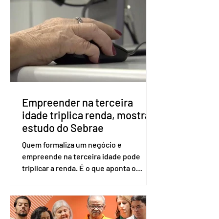
voto. Se o título estiver regular, o
eleitor pode votar mesmo sem ter
realizado esse cadastro. Neste caso,
será exigido o documento de
identificação para acesso à urna
eletrônica. Se a urna eletrônica não
reconh
Empreender na terceira
idade triplica renda, mostra
estudo do Sebrae
Quem formaliza um negócio e
empreende na terceira idade pode
triplicar a renda. É o que aponta o
estudo Empreendedorismo Sênior Sob
a Ótica da Pesquisa Nacional por
Amostra de Domicílio (PNAD Contínua),
do Serviço Brasileiro de Apoio às Micro