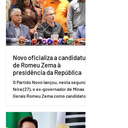
e Pequenas Empresas (Sebrae),
realizado a partir de dados do Instituto
Brasileiro de Geografia e Estatística
(IBGE). O estudo do Sebrae mostra que,
no quarto trimestre de 2025, os
empreendedores 60+ formalizados
atingiram o maior rendime
Novo oficializa a candidatura
de Romeu Zema à
presidência da República
O Partido Novo lançou, nesta segunda-
feira (27), o ex-governador de Minas
Gerais Romeu Zema como candidato à
presidência da República. A convenção
nacional do partido foi realizada em
Brasília. O Novo ainda não definiu quem
vai compor a chapa como candidato a