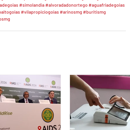
oadegoias
#simolandia
#alvoradadonortego
#aguafriadegoias
oaltogoias
#vilapropiciogoias
#arinosmg
#buritismg
nosmg