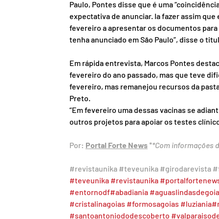
Paulo, Pontes disse que é uma “coincidência
expectativa de anunciar. Ia fazer assim qu
fevereiro a apresentar os documentos para 
tenha anunciado em São Paulo”, disse o titu
Em rápida entrevista, Marcos Pontes desta
fevereiro do ano passado, mas que teve dif
fevereiro, mas remanejou recursos da pasta
Preto.
“Em fevereiro uma dessas vacinas se adiant
outros projetos para apoiar os testes clínico
Por: 
Portal Forte News
 *
*Com informações d
#revistaunika
#teveunika
#girodarevista
#
#teveunika
#revistaunika
#portalfortenew
#entornodf
#abadiania
#aguaslindasdegoi
#cristalinagoias
#formosagoias
#luziania
#
#santoantoniododescoberto
#valparaisod