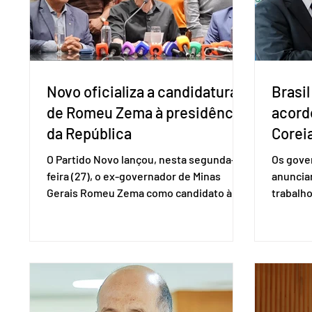
obrigações assumidas pelos Estados
que vem
Unid
Novo oficializa a candidatura
Brasil
de Romeu Zema à presidência
acord
da República
Coreia
O Partido Novo lançou, nesta segunda-
Os gover
feira (27), o ex-governador de Minas
anuncia
Gerais Romeu Zema como candidato à
trabalho
presidência da República. A convenção
negociaç
nacional do partido foi realizada em
Mercosu
Brasília. O Novo ainda não definiu quem
por Bras
vai compor a chapa como candidato a
além de
vice-presidente. A convenção contou
“Decidim
com a presença do presidente nacional
que vai 
do partido, Eduardo Ribeiro, e do senador
dois lad