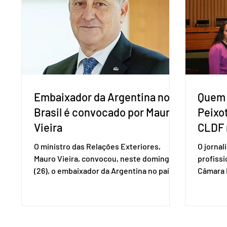
Eduardo Girão, filiado ao Novo desde
empecil
fevereiro de 2023. Formado em
negocia
administração de empresas pela Fundaç
com a Co
Embaixador da Argentina no
Quem 
Brasil é convocado por Mauro
Peixo
Vieira
CLDF 
O ministro das Relações Exteriores,
O jornal
Mauro Vieira, convocou, neste domingo
profiss
(26), o embaixador da Argentina no país,
Câmara L
Daniel Raimondi, e transmitiu ao
durante 
diplomata estrangeiro a repulsa do
de junho
governo brasileiro à fala do presidente
Imprens
argentino Javier Milei, feita durante visita
deputada