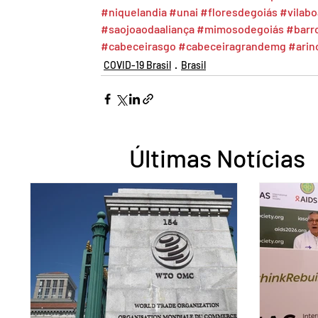
#niquelandia
#unai
#floresdegoiás
#vilab
#saojoaodaaliança
#mimosodegoiás
#barr
#cabeceirasgo
#cabeceiragrandemg
#ari
COVID-19 Brasil
Brasil
Últimas Notícias