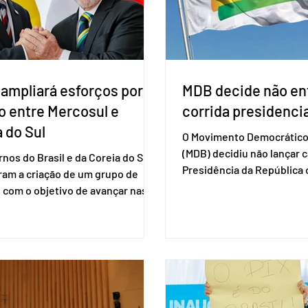
. A Conitec é um colegiado
não reconh
 ampliará esforços por
MDB decide não ent
o entre Mercosul e
corrida presidencia
 do Sul
O Movimento Democrático 
(MDB) decidiu não lançar 
nos do Brasil e da Coreia do Sul
Presidência da Repúblic
ram a criação de um grupo de
firmar coligações nacionai
 com o objetivo de avançar nas
eleições deste ano. A deci
ões entre o país asiático e o
formalizada em convenção
l. O bloco econômico formado
segunda-feira (27). O part
il, Argentina, Paraguai e Uruguai,
liberar seus diretórios es
 outros países associados.
formação de alianças no âm
os criar um grupo de trabalho
ideia, segundo o partido, é
identificar sensibilidades dos
eleição de governadores 
os e evitar que elas sejam um