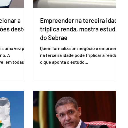
cionar a
Empreender na terceira idade
ções deste
triplica renda, mostra estudo
do Sebrae
is uma vez para
Quem formaliza um negócio e empreende
no. A
na terceira idade pode triplicar a renda. É
vel em todas as
o que aponta o estudo
para evitar
Empreendedorismo Sênior Sob a Ótica da
do pleito.
Pesquisa Nacional por Amostra de
ometria não é
Domicílio (PNAD Contínua), do Serviço
direito ao voto.
Brasileiro de Apoio às Micro e Pequenas
, o eleitor pode
Empresas (Sebrae), realizado a partir de
izado esse
dados do Instituto Brasileiro de
 exigido o
Geografia e Estatística (IBGE). O estudo
ão para acesso
do Sebrae mostra que, no quarto
a eletrônica
trimestre de 2025, os empreendedores