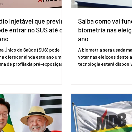
io injetável que previne
Saiba como vai fun
ode entrar no SUS até o
biometria nas elei
ano
ano
ma Único de Saúde (SUS) pode
A biometria será usada ma
 a oferecer ainda este ano uma
votar nas eleições deste a
ma de profilaxia pré-exposição
tecnologia estará disponí
aplicada por injeção, para a
seções eleitorais do país 
o do HIV. Trata-se do
fraudes e garantir a lisura 
ento carbotegravir, que impede
Apesar da requisição, a bi
ação do vírus de forma prolongada
obrigatória para exercer o 
ser tomado a cada dois meses. O
Se o título estiver regular
de inclusão vai ser encaminhado
votar mesmo sem ter real
nistério da Saúde à Comissão
cadastro. Neste caso, será
l de Incorporação de Novas
documento de identificaç
gias no SUS (Conitec) na semana
à urna eletrônica. Se a urn