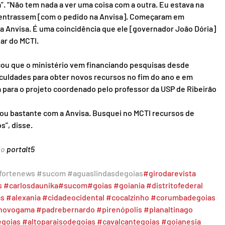
”. “Não tem nada a ver uma coisa com a outra. Eu estava na 
e entrassem [com o pedido na Anvisa]. Começaram em 
a Anvisa. É uma coincidência que ele [governador João Dória] 
lar do MCTI.
cou que o ministério vem financiando pesquisas desde 
iculdades para obter novos recursos no fim do ano e em 
 para o projeto coordenado pelo professor da USP de Ribeirão 
ou bastante com a Anvisa. Busquei no MCTI recursos de 
s”, disse.
o 
portalt5
fortenews
#sucom
#aguaslindasdegoias
#girodarevista
s
#carlosdaunika
#sucom
#goias
#goiania
#distritofederal
as
#alexania
#cidadeocidental
#cocalzinho
#corumbadegoias
novogama
#padrebernardo
#pirenópolis
#planaltinago
egoias
#altoparaisodegoias
#cavalcantegoias
#goianesia