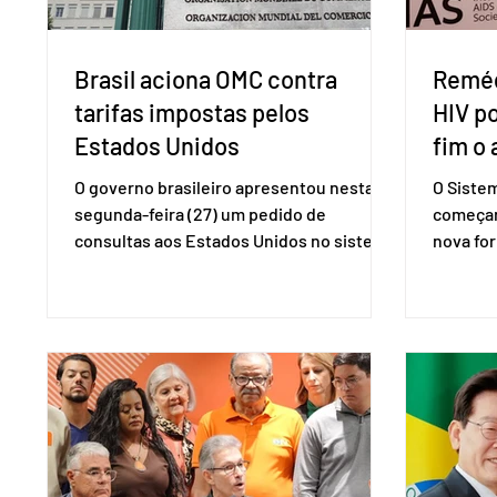
Brasil aciona OMC contra
Reméd
tarifas impostas pelos
HIV p
Estados Unidos
fim o 
O governo brasileiro apresentou nesta
O Siste
segunda-feira (27) um pedido de
começar
consultas aos Estados Unidos no sistema
nova for
de solução de controvérsias da
(PreP), 
Organização Mundial do Comércio (OMC),
prevençã
contestando duas medidas tarifárias
medicam
adotadas pelo país norte-americano com
a replic
base na Seção 301 da Lei de Comércio de
e pode 
1974. Segundo nota divulgada pelo
pedido 
Ministério das Relações Exteriores, o
pelo Mi
Brasil considera que as tarifas são
Naciona
injustificadas e incompatíveis com as
Tecnolo