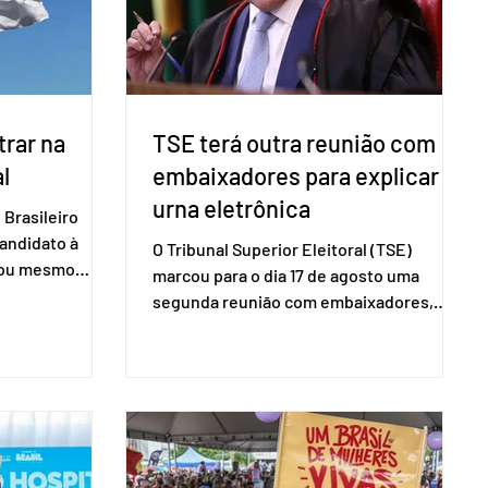
60+ formalizados atingiram o maior
rendime
rar na
TSE terá outra reunião com
l
embaixadores para explicar
urna eletrônica
Brasileiro
candidato à
O Tribunal Superior Eleitoral (TSE)
a ou mesmo
marcou para o dia 17 de agosto uma
s para as
segunda reunião com embaixadores,
são foi
representantes diplomáticos e
 nacional nesta
organismos internacionais, a fim de
ido decidiu
explicar o funcionamento da urna
taduais para a
eletrônica brasileira, bem como do
bito local. A
sistema eleitoral do país. Segundo o
 focar na
tribunal, o encontro ocorrerá na sede do
e deputados
TSE e dará continuidade às ações de