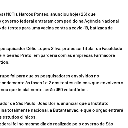
es (MCTI), Marcos Pontes, anunciou hoje (26) que 
 governo federal entraram com pedido na Agência Nacional 
o de testes para uma vacina contra a covid-19, batizada de 
esquisador Célio Lopes Silva, professor titular da Faculdade 
e Ribeirão Preto, em parceria com as empresas Farmacore 
tion.
grupo foi para que os pesquisadores envolvidos no 
ndamento às fases 1 e 2 dos testes clínicos, que envolvem a 
mou que inicialmente serão 360 voluntários.
ador de São Paulo, João Doria, anunciar que o Instituto 
a totalmente nacional, a Butantanvac, e que o órgão entrará 
 estudos clínicos.
deral foi no mesmo dia do realizado pelo governo de São 