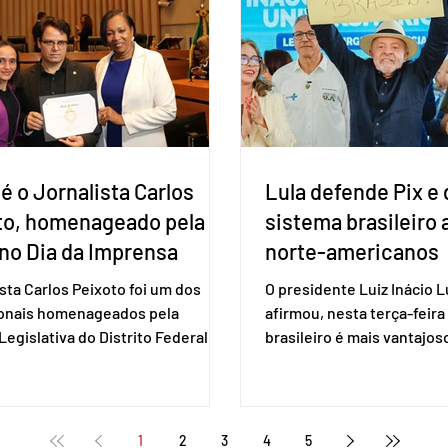
estaduais, além de fortal
ho para a retomada das
no Congresso Nacional, 
ções de um acordo do Mercosul
reia”, disse o presiden
é o Jornalista Carlos
Lula defende Pix e 
to, homenageado pela
sistema brasileiro
no Dia da Imprensa
norte-americanos
ista Carlos Peixoto foi um dos
O presidente Luiz Inácio Lu
ionais homenageados pela
afirmou, nesta terça-feira 
egislativa do Distrito Federal
brasileiro é mais vantajo
a sessão solene realizada em 1º
de empresas estaduniden
, data em que se celebra o Dia da
prestam serviços de pag
a. A homenagem, proposta pela
eletrônico. Em evento em 
 distrital Dra. Jane Klébia,
Lula destacou as vantage
1
2
3
4
5