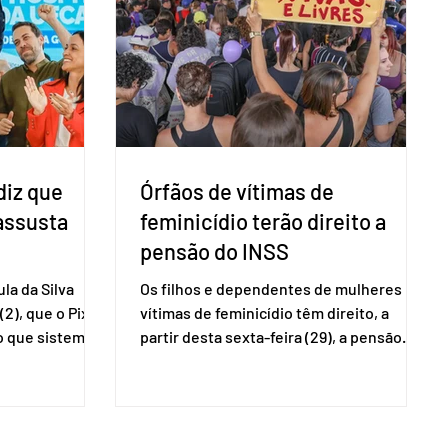
ecer a bancada
transparência voltadas à comunidade
com senad
internacional. Nela, o presidente da
Corte, ministro Kássio Nunes Marques,
voltará a explic
diz que
Órfãos de vítimas de
 assusta
feminicídio terão direito a
pensão do INSS
la da Silva
Os filhos e dependentes de mulheres
(2), que o Pix
vítimas de feminicídio têm direito, a
so que sistemas
partir desta sexta-feira (29), a pensão
ses que
especial do Instituto Nacional do Seguro
amento
Social (INSS). A norma regulamenta a
Catalão (GO),
concessão do benefício no valor de um
ns da
salário-mínimo. De acordo com a norma,