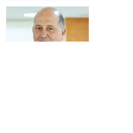
organismos internacionais, a fim de
explicar o funcionamento da urna
eletrônica brasileira, bem como do
sistema eleitoral do país. Segundo o
tribunal, o encontro ocorrerá na sede
do TSE e dará continuidade às ações de
transparência voltadas à comunidade
internacional. Nela, o presidente da
Corte, ministro Kássio Nunes Marques,
voltará a explic
Embaixador da Argentina no
Brasil é convocado por
Mauro Vieira
O ministro das Relações Exteriores,
Mauro Vieira, convocou, neste domingo
(26), o embaixador da Argentina no
país, Daniel Raimondi, e transmitiu ao