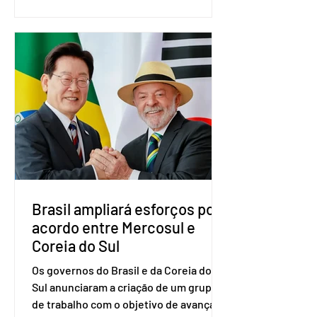
presidência da República. A convenção
nacional do partido foi realizada em
Brasília. O Novo ainda não definiu quem
vai compor a chapa como candidato a
vice-presidente. A convenção contou
com a presença do presidente nacional
do partido, Eduardo Ribeiro, e do
senador Eduardo Girão, filiado ao Novo
desde fevereiro de 2023. Formado em
administração de empresas pela
Fundaç
Brasil ampliará esforços por
acordo entre Mercosul e
Coreia do Sul
Os governos do Brasil e da Coreia do
Sul anunciaram a criação de um grupo
de trabalho com o objetivo de avançar