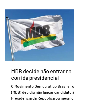
nas negociações entre o país asiático e
o Mercosul. O bloco econômico formado
por Brasil, Argentina, Paraguai e
Uruguai, além de outros países
associados. “Decidimos criar um grupo
de trabalho que vai identificar
sensibilidades dos dois lados e evitar
que elas sejam um empecilho para a
retomada das negociações de um
acordo do Mercosul com a Coreia”,
disse o presiden
MDB decide não entrar na
corrida presidencial
O Movimento Democrático Brasileiro
(MDB) decidiu não lançar candidato à
Presidência da República ou mesmo
firmar coligações nacionais para as
eleições deste ano. A decisão foi