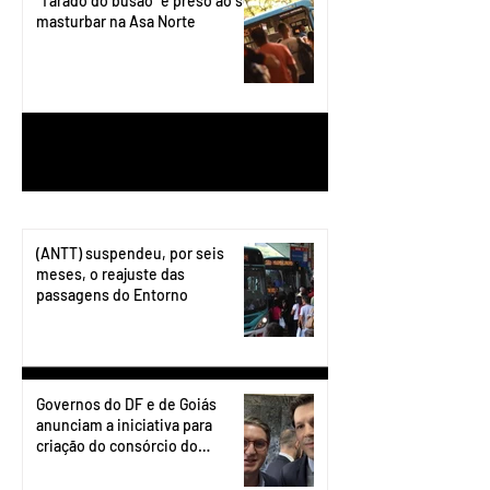
“Tarado do busão” é preso ao se
masturbar na Asa Norte
1
/
199
(ANTT) suspendeu, por seis
meses, o reajuste das
passagens do Entorno
Governos do DF e de Goiás
anunciam a iniciativa para
criação do consórcio do
transporte do Entorno.