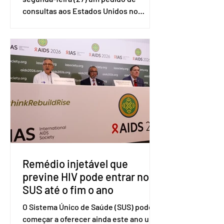
consultas aos Estados Unidos no
sistema de solução de controvérsias da
Organização Mundial do Comércio
(OMC), contestando duas medidas
tarifárias adotadas pelo país norte-
americano com base na Seção 301 da
Lei de Comércio de 1974. Segundo nota
divulgada pelo Ministério das Relações
Exteriores, o Brasil considera que as
tarifas são injustificadas e
incompatíveis com as obrigações
assumidas pelos Estados Unid
Remédio injetável que
previne HIV pode entrar no
SUS até o fim o ano
O Sistema Único de Saúde (SUS) pode
começar a oferecer ainda este ano uma