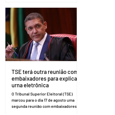
formalizada em convenção nacional
nesta segunda-feira (27). O partido
decidiu liberar seus diretórios
estaduais para a formação de alianças
no âmbito local. A ideia, segundo o
partido, é focar na eleição de
governadores e deputados estaduais,
além de fortalecer a bancada no
Congresso Nacional, com senad
TSE terá outra reunião com
embaixadores para explicar
urna eletrônica
O Tribunal Superior Eleitoral (TSE)
marcou para o dia 17 de agosto uma
segunda reunião com embaixadores,
representantes diplomáticos e