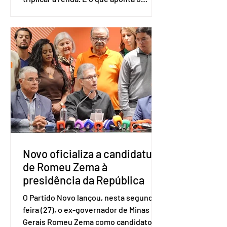
estudo Empreendedorismo Sênior Sob
a Ótica da Pesquisa Nacional por
Amostra de Domicílio (PNAD Contínua),
do Serviço Brasileiro de Apoio às Micro
e Pequenas Empresas (Sebrae),
realizado a partir de dados do Instituto
Brasileiro de Geografia e Estatística
(IBGE). O estudo do Sebrae mostra que,
no quarto trimestre de 2025, os
empreendedores 60+ formalizados
atingiram o maior rendime
Novo oficializa a candidatura
de Romeu Zema à
presidência da República
O Partido Novo lançou, nesta segunda-
feira (27), o ex-governador de Minas
Gerais Romeu Zema como candidato à