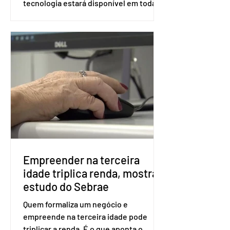
tecnologia estará disponível em todas
as seções eleitorais do país para evitar
fraudes e garantir a lisura do pleito.
Apesar da requisição, a biometria não é
obrigatória para exercer o direito ao
voto. Se o título estiver regular, o
eleitor pode votar mesmo sem ter
realizado esse cadastro. Neste caso,
será exigido o documento de
identificação para acesso à urna
eletrônica. Se a urna eletrônica não
reconh
Empreender na terceira
idade triplica renda, mostra
estudo do Sebrae
Quem formaliza um negócio e
empreende na terceira idade pode
triplicar a renda. É o que aponta o