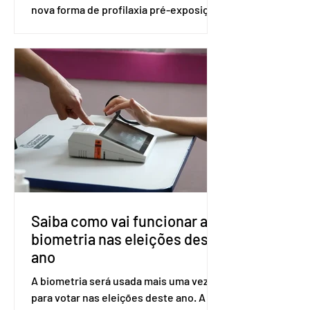
nova forma de profilaxia pré-exposição
(PreP), aplicada por injeção, para a
prevenção do HIV. Trata-se do
medicamento carbotegravir, que
impede a replicação do vírus de forma
prolongada e pode ser tomado a cada
dois meses. O pedido de inclusão vai
ser encaminhado pelo Ministério da
Saúde à Comissão Nacional de
Incorporação de Novas Tecnologias no
SUS (Conitec) na semana que vem. A
Conitec é um colegiado
Saiba como vai funcionar a
biometria nas eleições deste
ano
A biometria será usada mais uma vez
para votar nas eleições deste ano. A