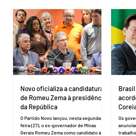
contestando duas medidas tarifárias
medicam
adotadas pelo país norte-americano com
a replic
base na Seção 301 da Lei de Comércio de
e pode 
1974. Segundo nota divulgada pelo
pedido 
Ministério das Relações Exteriores, o
pelo Mi
Brasil considera que as tarifas são
Naciona
injustificadas e incompatíveis com as
Tecnolo
obrigações assumidas pelos Estados
que vem
Unid
Novo oficializa a candidatura
Brasil
de Romeu Zema à presidência
acord
da República
Coreia
O Partido Novo lançou, nesta segunda-
Os gover
feira (27), o ex-governador de Minas
anuncia
Gerais Romeu Zema como candidato à
trabalho