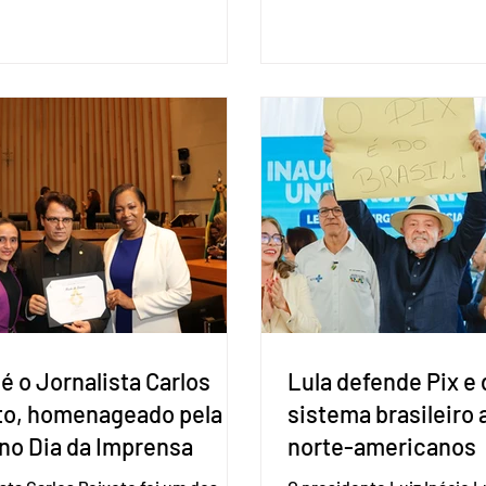
eleições deste ano. A deci
ões entre o país asiático e o
formalizada em convenção
l. O bloco econômico formado
segunda-feira (27). O part
il, Argentina, Paraguai e Uruguai,
liberar seus diretórios es
 outros países associados.
formação de alianças no âm
os criar um grupo de trabalho
ideia, segundo o partido, é
identificar sensibilidades dos
eleição de governadores 
os e evitar que elas sejam um
estaduais, além de fortal
ho para a retomada das
no Congresso Nacional, 
ções de um acordo do Mercosul
reia”, disse o presiden
é o Jornalista Carlos
Lula defende Pix e 
to, homenageado pela
sistema brasileiro
no Dia da Imprensa
norte-americanos