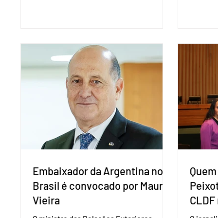
presidência da República. A convenção
negociaç
nacional do partido foi realizada em
Mercosu
Brasília. O Novo ainda não definiu quem
por Bras
vai compor a chapa como candidato a
além de
vice-presidente. A convenção contou
“Decidim
com a presença do presidente nacional
que vai 
do partido, Eduardo Ribeiro, e do senador
dois lad
Eduardo Girão, filiado ao Novo desde
empecil
fevereiro de 2023. Formado em
negocia
administração de empresas pela Fundaç
com a Co
Embaixador da Argentina no
Quem 
Brasil é convocado por Mauro
Peixo
Vieira
CLDF 