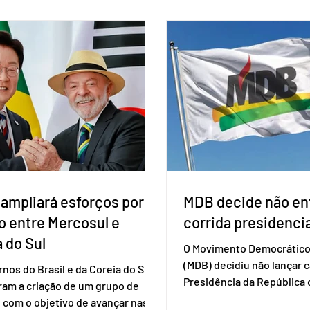
ento carbotegravir, que impede
Apesar da requisição, a bi
ação do vírus de forma prolongada
obrigatória para exercer o 
ser tomado a cada dois meses. O
Se o título estiver regular
de inclusão vai ser encaminhado
votar mesmo sem ter real
nistério da Saúde à Comissão
cadastro. Neste caso, será
l de Incorporação de Novas
documento de identificaç
gias no SUS (Conitec) na semana
à urna eletrônica. Se a urn
. A Conitec é um colegiado
não reconh
 ampliará esforços por
MDB decide não ent
o entre Mercosul e
corrida presidencia
 do Sul
O Movimento Democrático 
(MDB) decidiu não lançar 
nos do Brasil e da Coreia do Sul
Presidência da Repúblic
ram a criação de um grupo de
firmar coligações nacionai
 com o objetivo de avançar nas