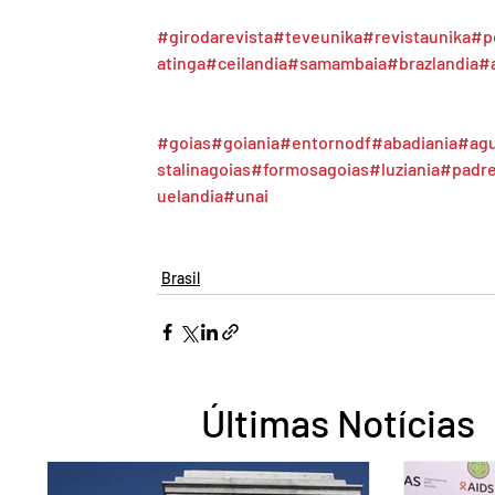
#girodarevista
#teveunika
#revistaunika
#p
atinga
#ceilandia
#samambaia
#brazlandia
#
#goias
#goiania
#entornodf
#abadiania
#agu
stalinagoias
#formosagoias
#luziania
#padr
uelandia
#unai
Brasil
Últimas Notícias