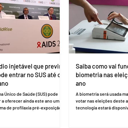
io injetável que previne
Saiba como vai fun
ode entrar no SUS até o
biometria nas elei
ano
ano
ma Único de Saúde (SUS) pode
A biometria será usada ma
 a oferecer ainda este ano uma
votar nas eleições deste a
ma de profilaxia pré-exposição
tecnologia estará disponí
aplicada por injeção, para a
seções eleitorais do país 
o do HIV. Trata-se do
fraudes e garantir a lisura 