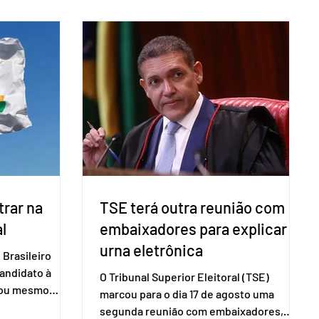
ometria não é
Domicílio (PNAD Contínua), do Serviço
direito ao voto.
Brasileiro de Apoio às Micro e Pequenas
, o eleitor pode
Empresas (Sebrae), realizado a partir de
izado esse
dados do Instituto Brasileiro de
 exigido o
Geografia e Estatística (IBGE). O estudo
ão para acesso
do Sebrae mostra que, no quarto
a eletrônica
trimestre de 2025, os empreendedores
60+ formalizados atingiram o maior
rendime
rar na
TSE terá outra reunião com
l
embaixadores para explicar
urna eletrônica
Brasileiro
candidato à
O Tribunal Superior Eleitoral (TSE)
a ou mesmo
marcou para o dia 17 de agosto uma
s para as
segunda reunião com embaixadores,