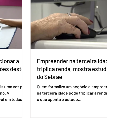
cionar a
Empreender na terceira idade
ções deste
triplica renda, mostra estudo
do Sebrae
is uma vez para
Quem formaliza um negócio e empreende
no. A
na terceira idade pode triplicar a renda. É
vel em todas as
o que aponta o estudo
para evitar
Empreendedorismo Sênior Sob a Ótica da
do pleito.
Pesquisa Nacional por Amostra de