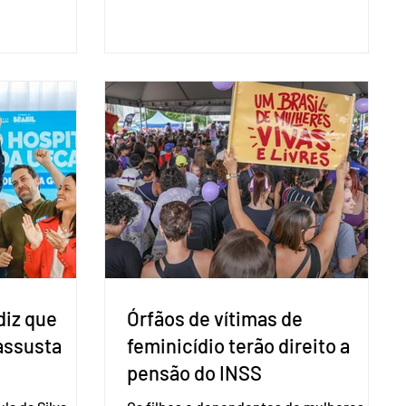
são foi
representantes diplomáticos e
 nacional nesta
organismos internacionais, a fim de
ido decidiu
explicar o funcionamento da urna
taduais para a
eletrônica brasileira, bem como do
bito local. A
sistema eleitoral do país. Segundo o
 focar na
tribunal, o encontro ocorrerá na sede do
e deputados
TSE e dará continuidade às ações de
ecer a bancada
transparência voltadas à comunidade
com senad
internacional. Nela, o presidente da
Corte, ministro Kássio Nunes Marques,
voltará a explic
diz que
Órfãos de vítimas de
 assusta
feminicídio terão direito a
pensão do INSS