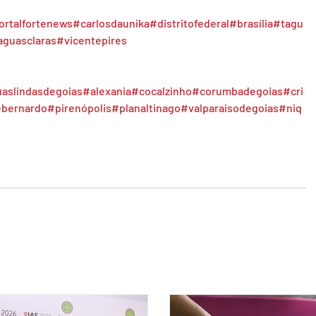
ortalfortenews
#carlosdaunika
#distritofederal
#brasília
#tagu
aguasclaras
#vicentepires
aslindasdegoias
#alexania
#cocalzinho
#corumbadegoias
#cri
ebernardo
#pirenópolis
#planaltinago
#valparaisodegoias
#niq