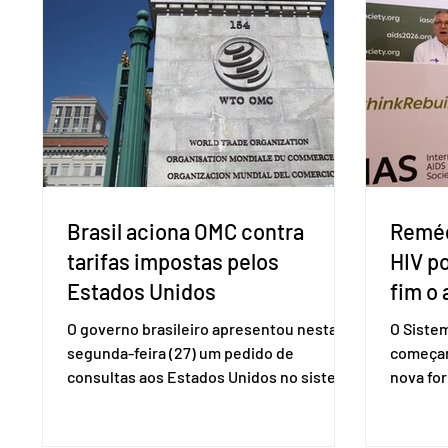
Brasil aciona OMC contra
Reméd
tarifas impostas pelos
HIV p
Estados Unidos
fim o 
O governo brasileiro apresentou nesta
O Siste
segunda-feira (27) um pedido de
começar
consultas aos Estados Unidos no sistema
nova for
de solução de controvérsias da
(PreP), 
Organização Mundial do Comércio (OMC),
prevençã