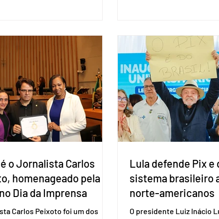
formalizada em convenção
l. O bloco econômico formado
segunda-feira (27). O part
il, Argentina, Paraguai e Uruguai,
liberar seus diretórios es
 outros países associados.
formação de alianças no âm
os criar um grupo de trabalho
ideia, segundo o partido, é
identificar sensibilidades dos
eleição de governadores 
os e evitar que elas sejam um
estaduais, além de fortal
ho para a retomada das
no Congresso Nacional, 
ções de um acordo do Mercosul
reia”, disse o presiden
é o Jornalista Carlos
Lula defende Pix e 
to, homenageado pela
sistema brasileiro
no Dia da Imprensa
norte-americanos
ista Carlos Peixoto foi um dos
O presidente Luiz Inácio Lu