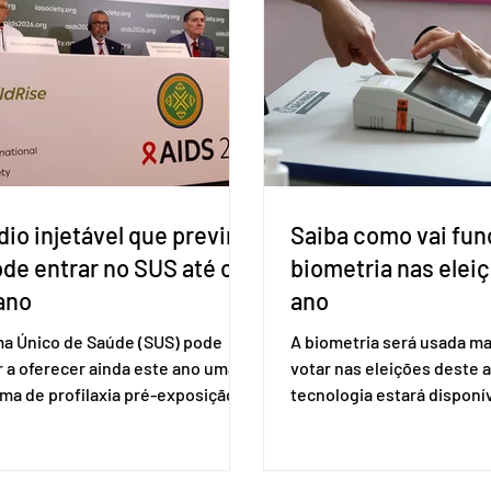
io injetável que previne
Saiba como vai fun
ode entrar no SUS até o
biometria nas elei
ano
ano
ma Único de Saúde (SUS) pode
A biometria será usada ma
 a oferecer ainda este ano uma
votar nas eleições deste a
ma de profilaxia pré-exposição
tecnologia estará disponí
aplicada por injeção, para a
seções eleitorais do país 
o do HIV. Trata-se do
fraudes e garantir a lisura 
ento carbotegravir, que impede
Apesar da requisição, a bi