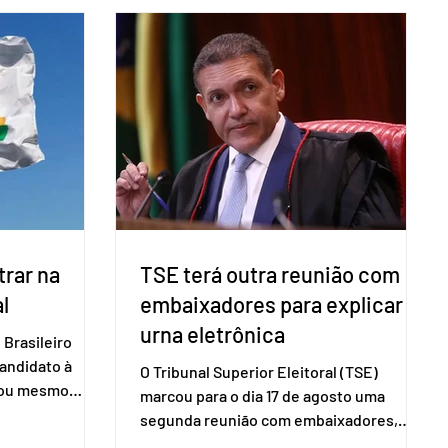
direito ao voto.
Brasileiro de Apoio às Micro e Pequenas
, o eleitor pode
Empresas (Sebrae), realizado a partir de
izado esse
dados do Instituto Brasileiro de
 exigido o
Geografia e Estatística (IBGE). O estudo
ão para acesso
do Sebrae mostra que, no quarto
a eletrônica
trimestre de 2025, os empreendedores
60+ formalizados atingiram o maior
rendime
rar na
TSE terá outra reunião com
l
embaixadores para explicar
urna eletrônica
Brasileiro
candidato à
O Tribunal Superior Eleitoral (TSE)
a ou mesmo
marcou para o dia 17 de agosto uma
s para as
segunda reunião com embaixadores,
são foi
representantes diplomáticos e