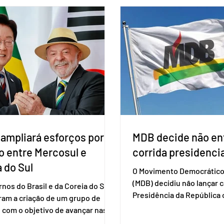
ação do vírus de forma prolongada
obrigatória para exercer o 
ser tomado a cada dois meses. O
Se o título estiver regular
de inclusão vai ser encaminhado
votar mesmo sem ter real
nistério da Saúde à Comissão
cadastro. Neste caso, será
l de Incorporação de Novas
documento de identificaç
gias no SUS (Conitec) na semana
à urna eletrônica. Se a urn
. A Conitec é um colegiado
não reconh
 ampliará esforços por
MDB decide não ent
o entre Mercosul e
corrida presidencia
 do Sul
O Movimento Democrático 
(MDB) decidiu não lançar 
nos do Brasil e da Coreia do Sul
Presidência da Repúblic
ram a criação de um grupo de
firmar coligações nacionai
 com o objetivo de avançar nas
eleições deste ano. A deci
ões entre o país asiático e o