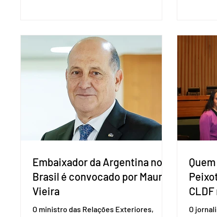
nacional do partido foi realizada em
Mercosu
Brasília. O Novo ainda não definiu quem
por Bras
vai compor a chapa como candidato a
além de
vice-presidente. A convenção contou
“Decidim
com a presença do presidente nacional
que vai 
do partido, Eduardo Ribeiro, e do senador
dois lad
Eduardo Girão, filiado ao Novo desde
empecil
fevereiro de 2023. Formado em
negocia
administração de empresas pela Fundaç
com a Co
Embaixador da Argentina no
Quem 
Brasil é convocado por Mauro
Peixo
Vieira
CLDF 
O ministro das Relações Exteriores,
O jornal