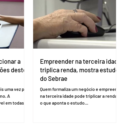
cionar a
Empreender na terceira idade
ções deste
triplica renda, mostra estudo
do Sebrae
is uma vez para
Quem formaliza um negócio e empreende
no. A
na terceira idade pode triplicar a renda. É
vel em todas as
o que aponta o estudo
para evitar
Empreendedorismo Sênior Sob a Ótica da
do pleito.
Pesquisa Nacional por Amostra de
ometria não é
Domicílio (PNAD Contínua), do Serviço