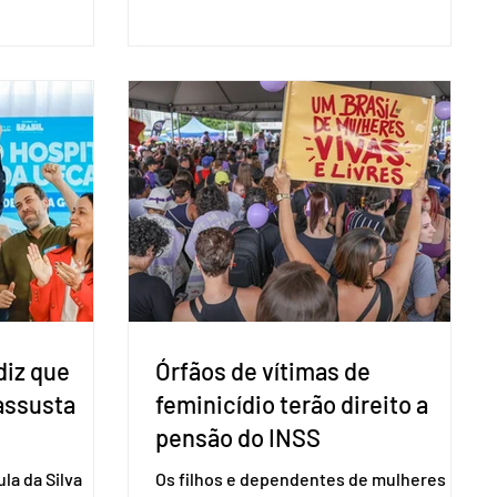
 nacional nesta
organismos internacionais, a fim de
ido decidiu
explicar o funcionamento da urna
taduais para a
eletrônica brasileira, bem como do
bito local. A
sistema eleitoral do país. Segundo o
 focar na
tribunal, o encontro ocorrerá na sede do
e deputados
TSE e dará continuidade às ações de
ecer a bancada
transparência voltadas à comunidade
com senad
internacional. Nela, o presidente da
Corte, ministro Kássio Nunes Marques,
voltará a explic
diz que
Órfãos de vítimas de
 assusta
feminicídio terão direito a
pensão do INSS
la da Silva
Os filhos e dependentes de mulheres