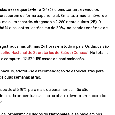
das nessa quarta-feira (24/3), o país continua vendo os 
crescerem de forma exponencial. Em alta, a média móvel de 
u mais um recorde, chegando a 2.280 nesta quinta (25). O 
há 14 dias, sofreu acréscimo de 29%, indicando tendência de 
egistrados nas últimas 24 horas em todo o país. Os dados são 
selho Nacional de Secretários de Saúde (Conass)
. No total, o 
ça e computou 12.320.169 casos de contaminação.
navírus, adotou-se a recomendação de especialistas para 
de duas semanas atrás.
sos de até 15%, para mais ou para menos, não são 
ndemia. Já percentuais acima ou abaixo devem ser encarados 
a.
o de jornalismo de dados do 
Metrópoles
, e se baseiam nos 