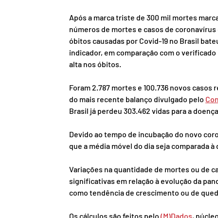
Após a marca triste de 300 mil mortes marca
números de mortes e casos de coronavírus 
óbitos causadas por Covid-19 no Brasil bate
indicador, em comparação com o verificado 
alta nos óbitos.
Foram 2.787 mortes e 100.736 novos casos r
do mais recente balanço divulgado pelo 
Con
Brasil já perdeu 303.462 vidas para a doen
Devido ao tempo de incubação do novo coro
que a média móvel do dia seja comparada à 
Variações na quantidade de mortes ou de ca
significativas em relação à evolução da pa
como tendência de crescimento ou de qued
Os cálculos são feitos pelo 
(M)Dados
, núcle