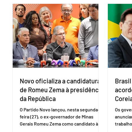
adotadas pelo país norte-americano com
a replic
base na Seção 301 da Lei de Comércio de
e pode 
1974. Segundo nota divulgada pelo
pedido 
Ministério das Relações Exteriores, o
pelo Mi
Brasil considera que as tarifas são
Naciona
injustificadas e incompatíveis com as
Tecnolo
obrigações assumidas pelos Estados
que vem
Unid
Novo oficializa a candidatura
Brasil
de Romeu Zema à presidência
acord
da República
Coreia
O Partido Novo lançou, nesta segunda-
Os gover
feira (27), o ex-governador de Minas
anuncia
Gerais Romeu Zema como candidato à
trabalho
presidência da República. A convenção
negociaç