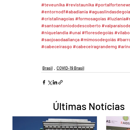
#teveunika
#revistaunika
#portalfortenew
#entornodf
#abadiania
#aguaslindasdegoi
#cristalinagoias
#formosagoias
#luziania
#
#santoantoniododescoberto
#valparaisod
#niquelandia
#unai
#floresdegoiás
#vilab
#saojoaodaaliança
#mimosodegoiás
#barr
#cabeceirasgo
#cabeceiragrandemg
#ari
Brasil
COVID-19 Brasil
Últimas Notícias