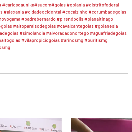
s
#carlosdaunika
#sucom
#goias
#goiania
#distritofederal
as
#alexania
#cidadeocidental
#cocalzinho
#corumbadegoias
novogama
#padrebernardo
#pirenópolis
#planaltinago
egoias
#altoparaisodegoias
#cavalcantegoias
#goianesia
oadegoias
#simolandia
#alvoradadonortego
#aguafriadegoias
oaltogoias
#vilapropiciogoias
#arinosmg
#buritismg
nosmg