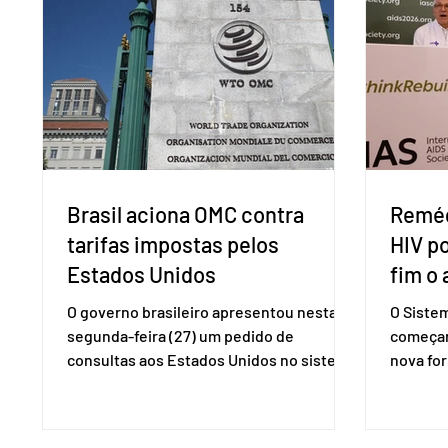
Brasil aciona OMC contra
Reméd
tarifas impostas pelos
HIV p
Estados Unidos
fim o 
O governo brasileiro apresentou nesta
O Siste
segunda-feira (27) um pedido de
começar
consultas aos Estados Unidos no sistema
nova for
de solução de controvérsias da
(PreP), 
Organização Mundial do Comércio (OMC),
prevençã
contestando duas medidas tarifárias
medicam