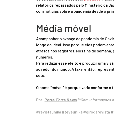
relatórios repassados pelo Ministério da S
com notícias sobre a pandemia desde o prim
Média móvel
Acompanhar o avanço da pandemia de Covid
longe do ideal. Isso porque eles podem apre
atrasos nos registros. Nos fins de semana,
números.
Para reduzir esse efeito e produzir uma visã
ao redor do mundo. A taxa, então, represen
sete.
O nome “móvel” é porque varia conforme o to
Por: 
Portal Forte News
 *
*Com informações d
#revistaunika
#teveunika
#girodarevista
#